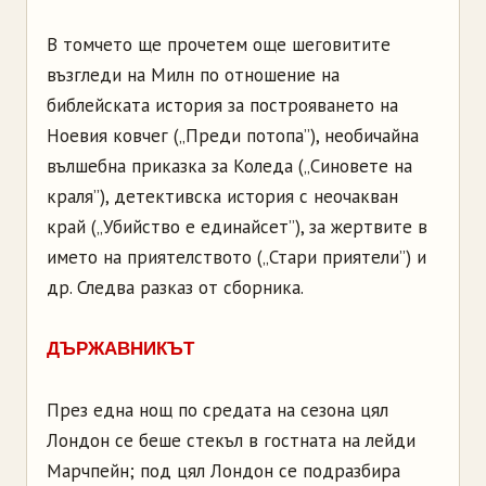
В томчето ще прочетем още шеговитите
възгледи на Милн по отношение на
библейската история за построяването на
Ноевия ковчег („Преди потопа”), необичайна
вълшебна приказка за Коледа („Синовете на
краля”), детективска история с неочакван
край („Убийство е единайсет”), за жертвите в
името на приятелството („Стари приятели”) и
др. Следва разказ от сборника.
ДЪРЖАВНИКЪТ
През една нощ по средата на сезона цял
Лондон се беше стекъл в гостната на лейди
Марчпейн; под цял Лондон се подразбира