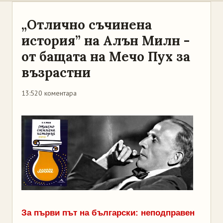
„Отлично съчинена
история” на Алън Милн -
от бащата на Мечо Пух за
възрастни
13:52
0 коментара
За първи път на български: неподправен