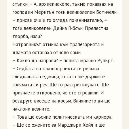
стъпки. – А, архиепископе, тъкмо показвах на
господин Меритън този великолепен Ботичели
– присви очи и го огледа по-внимателно, –
този великолепен Дейна Гибсън. Прелестна
творба, нали?
Натрапникът отмина към трапезарията и
двамата останаха отново сами.
– Какво да направя? – попита мрачно Рупърт.
– Съдбата на законопроекта се решава
следващата седмица, когато ще държите
голямата си реч. Ще го разкритикувате. Ще
признаете откровено, че сте сгрешили. И
бездруго висеше на косъм. Влиянието ви ще
наклони везните.
– Това ще съсипе политическата ми кариера.
– Ще се ожените за Марджъри Хейл и ще