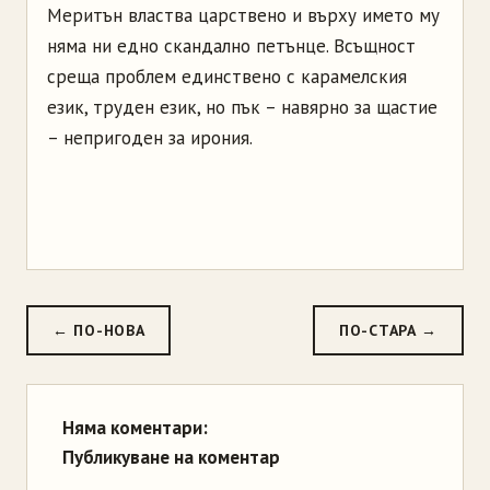
Меритън властва царствено и върху името му
няма ни едно скандално петънце. Всъщност
среща проблем единствено с карамелския
език, труден език, но пък – навярно за щастие
– непригоден за ирония.
← ПО-НОВА
ПО-СТАРА →
Няма коментари:
Публикуване на коментар