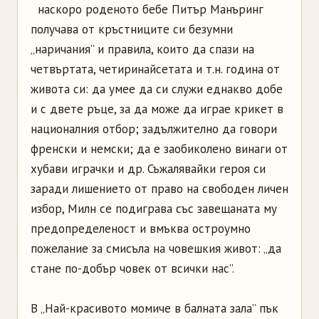
наскоро роденото бебе Питър Манъринг
получава от кръстниците си безумни
„наричания” и правила, които да спази на
четвъртата, четиринайсетата и т.н. година от
живота си: да умее да си служи еднакво добе
и с двете ръце, за да може да играе крикет в
националния отбор; задължително да говори
френски и немски; да е заобиколено винаги от
хубави играчки и др. Съжалявайки героя си
заради лишението от право на свободен личен
избор, Милн се подиграва със завещаната му
предопределеност и вмъква остроумно
пожелание за смисъла на човешкия живот: „да
стане по-добър човек от всички нас”.
В „Най-красивото момиче в балната зала” пък