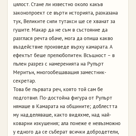
цялост. Стане ли известно около какъв
законопроект се върти историята, разказана
тук, Великите сили тутакси ще се хванат за
гушите. Макар да не съм в състояние да
разглася речта обаче, мога да опиша какво
въздействие произведе върху камарата. А
ефектът беше прелюбопитен. Всъщност – в
пълен разрез с намеренията на Рупърт
Меритън, многообещаващия заместник-
секретар.
Това бе първата реч, която той сам бе
подготвил. По-достойна фигура от Рупърт
нямаше в Камарата на общините; доблестта
му надделяваше, както видяхме, над най-
коварни изкушения; ала понеже е невъзможно
у едного да се съберат всички добродетели,