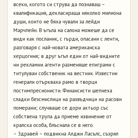
всеки, когото си струва да познаваш –
квалификация, декласираща няколко милиона
души, които не бяха чували за лейди
Марчпейн. В ъгъла на салона можеше да се
види как посланик, с гърди, опасани с ленти,
разговаря с най-новата американска
херцогиня; в друг ъгъл един от най-видните
ни рекламни агенти разменяше епиграми с
титулуван собственик на вестник. Известни
генерали отъркваха рамо в творци
постимпресионисти. Финансисти шепнеха
сладки безсмислици на развъдчици на расови
померани; случваше се дори актьор със
собствена трупа да приеме извинение от
кралска особа, блъснала се в него.
– Здравей – подвикна Алджи Ласълс, съзрял