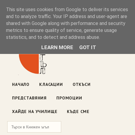
Книжен ъгъл
This site uses cookies from Google to deliver its services
and to analyze traffic. Your IP address and user-agent are
shared with Google along with performance and security
Блог на книжарницата — класации, откъси, нови книги
metrics to ensure quality of service, generate usage
ул. „Оборище" 117, София
· пон–пет 10:00–19:00 ·
statistics, and to detect and address abuse.
събота 10:00–16:00
LEARN MORE
GOT IT
НАЧАЛО
КЛАСАЦИИ
ОТКЪСИ
ПРЕДСТАВЯНИЯ
ПРОМОЦИИ
ХАЙДЕ НА УЧИЛИЩЕ
КЪДЕ СМЕ