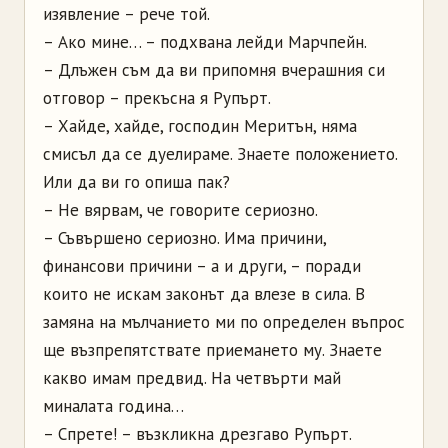
изявление – рече той.
– Ако мине… – подхвана лейди Марчпейн.
– Длъжен съм да ви припомня вчерашния си
отговор – прекъсна я Рупърт.
– Хайде, хайде, господин Меритън, няма
смисъл да се дуелираме. Знаете положението.
Или да ви го опиша пак?
– Не вярвам, че говорите сериозно.
– Съвършено сериозно. Има причини,
финансови причини – а и други, – поради
които не искам законът да влезе в сила. В
замяна на мълчанието ми по определен въпрос
ще възпрепятствате приемането му. Знаете
какво имам предвид. На четвърти май
миналата година…
– Спрете! – възкликна дрезгаво Рупърт.