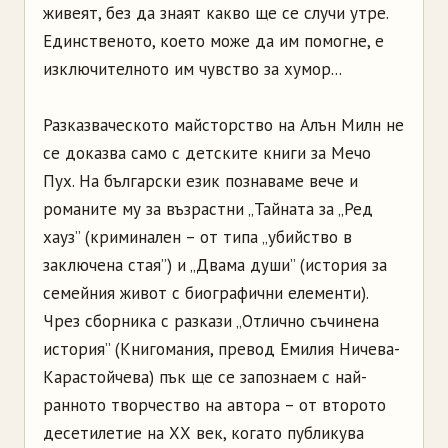
живеят, без да знаят какво ще се случи утре.
Единственото, което може да им помогне, е
изключителното им чувство за хумор...
Разказваческото майсторство на Алън Милн не
се доказва само с детските книги за Мечо
Пух. На български език познаваме вече и
романите му за възрастни „Тайната за „Ред
хауз” (криминален – от типа „убийство в
заключена стая”) и „Двама души” (история за
семейния живот с биографични елементи).
Чрез сборника с разкази „Отлично съчинена
история” (Книгомания, превод Емилия Ничева-
Карастойчева) пък ще се запознаем с най-
ранното творчество на автора – от второто
десетилетие на ХХ век, когато публикува