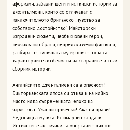
афоризми, забавни шеги и истински истории за
джентълмени, които се отличават с
изключителното британско „чувство за
собствено достойнство“. Майсторски
изградени сюжети, необикновени герои,
неочаквани обрати, непредсказуеми финали и,
разбира се, типичната му ирония – това са
характерните особености на събраните в този
сборник истории.
Английските джентълмени са в опасност!
Викторианската епоха си отива и на нейно
място идва съвременната „епоха на
чарлстона“. Ужасни прически! Ужасни нрави!
Чудовищна музика! Кошмарни скандали!
Истинските англичани са объркани – как ще