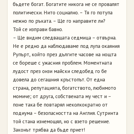
бъдете богат. Богатите никога не се провалят
политически. Нито социално. – Тя го потупа
нежно по ръката. – Ще го направите ли?
Той се изправи бавно.
– Ще видим следващата седмица – отвърна.
Не е редно да наблюдаваме под лупа окаяния
Рупърт, който през дългите часове на нощта
се бореше с ужасния проблем. Моментната
лудост през онзи майски следобед го бе
довела до сегашния кръстопът. От една
страна, репутацията, богатството, любимото
момиче; от друга, собствената му чест и –
поне така бе повтарял неколкократно от
подиума – безопасността на Англия. Сутринта
той стана изнемощял, но с взето решение.
Законът трябва да бъде приет!