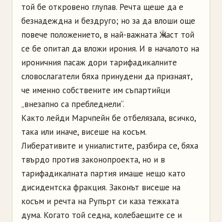
той бе откровено глупав. Речта щеше да е
безнадеждна и бездруго; но за да влоши още
повече положението, в най-важната Ӝ част той
се бе опитал да вложи ирония. И в началото на
ироничния пасаж дори тарифадикалните
словослагатели бяха принудени да признаят,
че именно собствените им съпартийци
„внезапно са пребледнели“.
Както лейди Марчпейн бе отбелязала, всичко,
така или иначе, висеше на косъм.
Либеративите и униалистите, разбира се, бяха
твърдо против законопроекта, но и в
тарифадикалната партия имаше нещо като
дисидентска фракция. Законът висеше на
косъм и речта на Рупърт си каза тежката
дума. Когато той седна, колебаещите се и