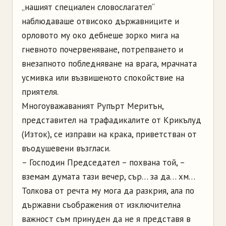
„нашият специален словослагател“
наблюдаваше отвисоко държавниците и
орловото му око дебнеше зорко мига на
гневното почервеняване, потрепването и
внезапното побледняване на врага, мрачната
усмивка или възвишеното спокойствие на
приятеля.
Многоуважаваният Рупърт Меритън,
представител на трафадикалите от Крикълуд
(Изток), се изправи на крака, приветстван от
въодушевени възгласи.
– Господин Председател – похвана той, –
вземам думата тази вечер, сър… за да… хм…
Толкова от речта му мога да разкрия, ала по
държавни съображения от изключителна
важност съм принуден да не я представя в