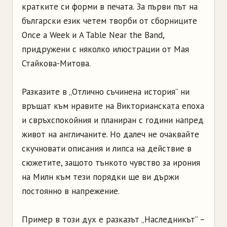
кратките си форми в печата. За първи път на
български език четем творби от сборниците
Once a Week и A Table Near the Band,
придружени с няколко илюстрации от Мая
Стайкова-Митова.
Разказите в „Отлично съчинена история” ни
връщат към нравите на Викторианската епоха
и свръхспокойния и планиран с години напред
живот на англичаните. Но далеч не очаквайте
скучновати описания и липса на действие в
сюжетите, защото тънкото чувство за ирония
на Милн към тези порядки ще ви държи
постоянно в напрежение.
Пример в този дух е разказът „Наследникът” –