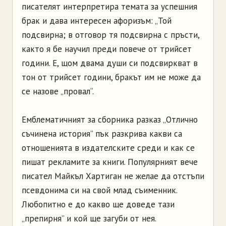
писателят интерпретира темата за успешния
брак и дава интересен афоризъм: „Той
подсвирна; в отговор тя подсвирна с пръсти,
както я бе научил преди повече от трийсет
години. Е, щом двама души си подсвиркват в
тон от трийсет години, бракът им не може да
се назове „провал“.
Емблематичният за сборника разказ „Отлично
съчинена история” пък разкрива какви са
отношенията в издателските среди и как се
пишат рекламите за книги. Популярният вече
писател Майкъл Хартиган не желае да отстъпи
псевдонима си на свой млад съименник.
Любопитно е до какво ще доведе тази
„препирня” и кой ще загуби от нея.