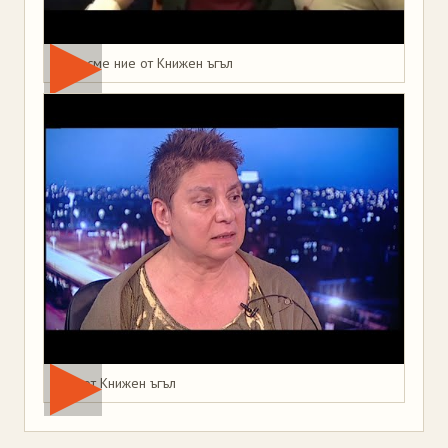
Това сме ние от Книжен ъгъл
Мая от Книжен ъгъл