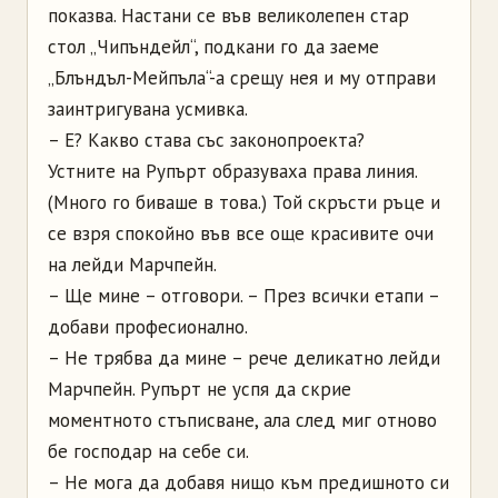
показва. Настани се във великолепен стар
стол „Чипъндейл“, подкани го да заеме
„Блъндъл-Мейпъла“-а срещу нея и му отправи
заинтригувана усмивка.
– Е? Какво става със законопроекта?
Устните на Рупърт образуваха права линия.
(Много го биваше в това.) Той скръсти ръце и
се взря спокойно във все още красивите очи
на лейди Марчпейн.
– Ще мине – отговори. – През всички етапи –
добави професионално.
– Не трябва да мине – рече деликатно лейди
Марчпейн. Рупърт не успя да скрие
моментното стъписване, ала след миг отново
бе господар на себе си.
– Не мога да добавя нищо към предишното си