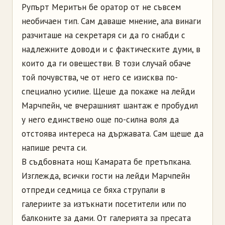
Рупърт Меритън бе оратор от не съвсем
необичаен тип. Сам даваше мнение, ала винаги
разчиташе на секретаря си да го снабди с
надлежните доводи и с фактическите думи, в
които да ги овеществи. В този случай обаче
той почувства, че от него се изисква по-
специално усилие. Щеше да покаже на лейди
Марчпейн, че вчерашният шантаж е пробудил
у него единствено още по-силна воля да
отстоява интереса на държавата. Сам щеше да
напише речта си.
В съдбовната нощ Камарата бе претъпкана.
Изглежда, всички гости на лейди Марчпейн
отпреди седмица се бяха струпали в
галериите за изтъкнати посетители или по
балконите за дами. От галерията за пресата