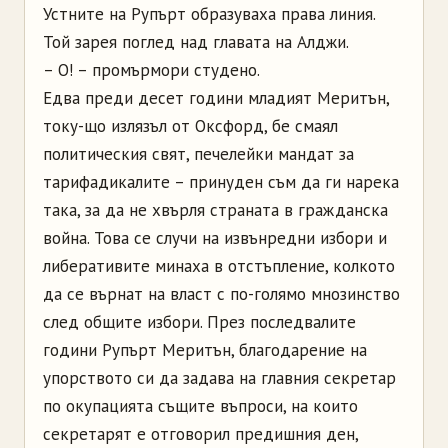
Устните на Рупърт образуваха права линия.
Той зарея поглед над главата на Алджи.
– О! – промърмори студено.
Едва преди десет години младият Меритън,
току-що излязъл от Оксфорд, бе смаял
политическия свят, печелейки мандат за
тарифадикалите – принуден съм да ги нарека
така, за да не хвърля страната в гражданска
война. Това се случи на извънредни избори и
либеративите минаха в отстъпление, колкото
да се върнат на власт с по-голямо мнозинство
след общите избори. През последвалите
години Рупърт Меритън, благодарение на
упорството си да задава на главния секретар
по окупацията същите въпроси, на които
секретарят е отговорил предишния ден,