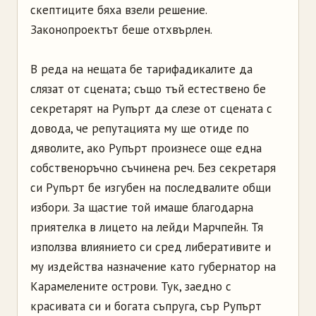
скептиците бяха взели решение.
Законопроектът беше отхвърлен.
В реда на нещата бе тарифадикалите да
слязат от сцената; също тъй естествено бе
секретарят на Рупърт да слезе от сцената с
довода, че репутацията му ще отиде по
дяволите, ако Рупърт произнесе още една
собственоръчно съчинена реч. Без секретаря
си Рупърт бе изгубен на последвалите общи
избори. За щастие той имаше благодарна
приятелка в лицето на лейди Марчпейн. Тя
използва влиянието си сред либеративите и
му издейства назначение като губернатор на
Карамелените острови. Тук, заедно с
красивата си и богата съпруга, сър Рупърт