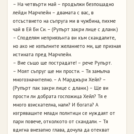
– На четвърти май – продължи безпощадно
лейди Марчпейн – двамата с вас, в
отсъствието на съпруга ми в чужбина, пихме
чай в Ей Би Си. – (Рупърт закри лице с длани.)
– Споделям неприязънта ви към скандалите,
но ако не изпълните желанието ми, ще призная
истината пред Марчпейн.
– Вие също ще пострадате! – рече Рупърт.
– Моят съпруг ще ми прости. – Тя замълча
многозначително. – А Марджъри Хейл? –
(Рупърт пак закри лице с длани.) – Ще ви
прости ли добрата госпожица Хейл? Тя е
много взискателна, нали? И богата? А
изгряващите млади политици се нуждаят от
пари повече, отколкото от скандали. – Тя
вдигна внезапно глава, дочула да отекват