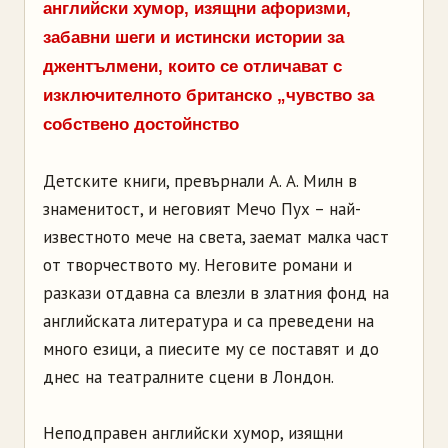
английски хумор, изящни афоризми,
забавни шеги и истински истории за
джентълмени, които се отличават с
изключителното британско „чувство за
собствено достойнство
Детските книги, превърнали А. А. Милн в
знаменитост, и неговият Мечо Пух – най-
известното мече на света, заемат малка част
от творчеството му. Неговите романи и
разкази отдавна са влезли в златния фонд на
английската литература и са преведени на
много езици, а пиесите му се поставят и до
днес на театралните сцени в Лондон.
Неподправен английски хумор, изящни