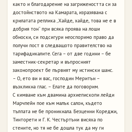
както и благодарение на загрижеността си за
достойнството на Камарата, изразявана с
крилатата реплика „Хайде, хайде, това не е в
добрия тон“ при всяка проява на лоши
обноски, си подсигури неоспоримо право да
получи пост в следващото правителство на
тарифадикалите. Сега – от две години – бе
заместник-секретар и въпросният
законопроект бе първият му истински шанс.
– О, ето ви и вас, господин Меритън –
възкликна глас. – Елате да поговорим.
С кимване към двамина архиепископи лейди
Марчпейн пое към малък салон, където
тълпата не бе проникнала. Безценни Кореджи,
Тинторети и Г. К. Честъртъни висяха по
стените, но тя не бе дошла тук да му ги