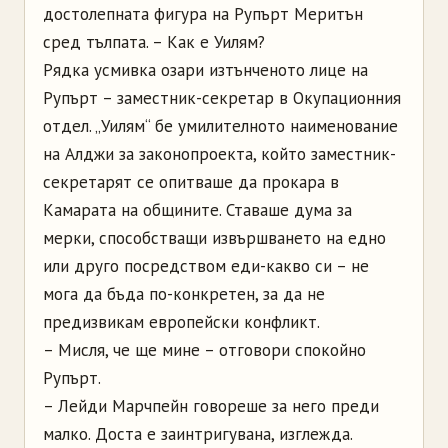
достолепната фигура на Рупърт Меритън
сред тълпата. – Как е Уилям?
Рядка усмивка озари изтънченото лице на
Рупърт – заместник-секретар в Окупационния
отдел. „Уилям“ бе умилителното наименование
на Алджи за законопроекта, който заместник-
секретарят се опитваше да прокара в
Камарата на общините. Ставаше дума за
мерки, способстващи извършването на едно
или друго посредством еди-какво си – не
мога да бъда по-конкретен, за да не
предизвикам европейски конфликт.
– Мисля, че ще мине – отговори спокойно
Рупърт.
– Лейди Марчпейн говореше за него преди
малко. Доста е заинтригувана, изглежда.