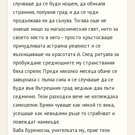
случваше да се буди нощем, да обикаля
странния, полужив град и да се чуди
продължава ли да сънува. Тогава още не
знаеше нищо за магьосническия свят, нито за
своето място в него – просто кръстосваше
причудливата астрална реалност и се
възхищаваше на красотата ѝ. След ритуала за
пробуждане среднощните му странствания
бяха спрели. Преди няколко месеца обаче се
завърнаха с пълна сила и се случваше да се
буди във Вътрешния град веднъж-два пъти
седмично. Тези разходки вече не изглеждаха
самоцелни. Бриян чуваше как някой го вика,
усещаше как невидими ръце го сграбчват и
повеждат нанякъде.
Баба Буреносна, учителката му, прие тези