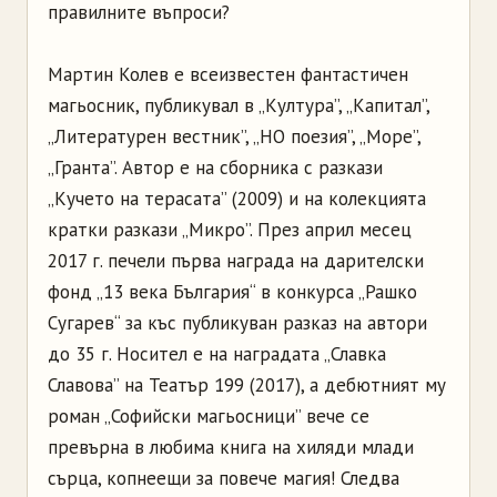
правилните въпроси?
Мартин Колев е всеизвестен фантастичен
магьосник, публикувал в „Култура”, „Капитал”,
„Литературен вестник”, „НО поезия”, „Море”,
„Гранта”. Автор е на сборника с разкази
„Кучето на терасата” (2009) и на колекцията
кратки разкази „Микро”. През април месец
2017 г. печели първа награда на дарителски
фонд „13 века България“ в конкурса „Рашко
Сугарев“ за къс публикуван разказ на автори
до 35 г. Носител е на наградата „Славка
Славова” на Театър 199 (2017), а дебютният му
роман „Софийски магьосници” вече се
превърна в любима книга на хиляди млади
сърца, копнеещи за повече магия! Следва