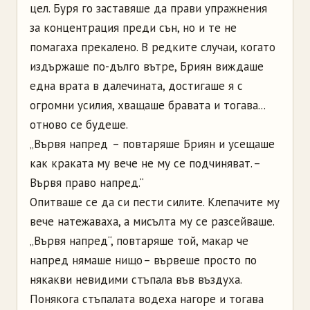
цел. Буря го заставяше да прави упражнения
за концентрация преди сън, но и те не
помагаха прекалено. В редките случаи, когато
издържаше по-дълго вътре, Бриян виждаше
една врата в далечината, достигаше я с
огромни усилия, хващаше бравата и тогава...
отново се будеше.
„Вървя напред – повтаряше Бриян и усещаше
как краката му вече не му се подчиняват. –
Вървя право напред.“
Опитваше се да си пести силите. Клепачите му
вече натежаваха, а мисълта му се разсейваше.
„Вървя напред“, повтаряше той, макар че
напред нямаше нищо – вървеше просто по
някакви невидими стъпала във въздуха.
Понякога стъпалата водеха нагоре и тогава