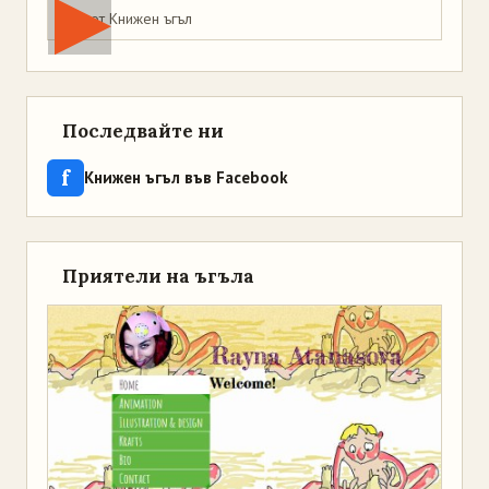
Мая от Книжен ъгъл
Последвайте ни
f
Книжен ъгъл във Facebook
Приятели на ъгъла