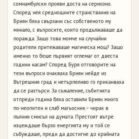
сомнамбулски прояви доста на сериозно.
Според нея среднощните странствания на
Бриян бяха свързани със собственото му
минало, с въпросите, които продължаваше да
поражда. Защо това момче на случайни
родители притежаваше магическа мощ? Защо
именно то беше първият оглемаг от двеста
години насам? Според Буря отговорите на
тези въпроси очакваха Бриян нейде из
Вътрешния град и нетърпеливо го приканваха
да се разтърси. За съжаление, събитията
отпреди година бяха оставили Бриян много
по-неопитен и слаб магьосник – чирак в
пълния смисъл на думата. Престоят вътре
изцеждаше бързо енергията му и той се
събуждаше, преди да достигне до крайната