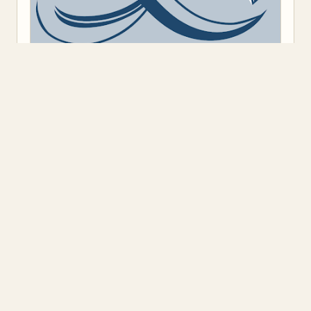
Предоставено от
Blogger
.
Класация
(9)
Откъс
(11)
Представяне
(16)
Промоция
(1)
Книжен ъгъл
Блог на книжарница „Книжен ъгъл", ул. „Оборище" 117, София.