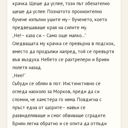
крачка. Щеше да успее, този път обезателно
щеше да успее. Познатото пронизително
бучене изпълни ушите му – бученето, което
предвещаваше края на силите му.
„Не! – каза си. – Само още малко...“
Следващата му крачка се превърна в подскок,
вместо да продължи напред, той се превъртя
във въздуха. Небето се разтрепери и Бриян
полетя назад.
„Нее!“
Събуди се облян в пот. Инстинктивно се
огледа наоколо за Морков, преди да си
спомни, че хамстера го няма. Повдигна с
пръст една от щорите – навън се
развиделяваше и смог обвиваше сградите.
Бриян легна обратно и се опита да отпъди