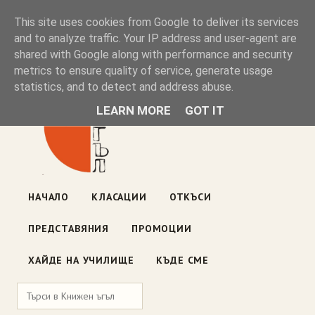
Книжен ъгъл
This site uses cookies from Google to deliver its services
and to analyze traffic. Your IP address and user-agent are
shared with Google along with performance and security
Блог на книжарницата — класации, откъси, нови книги
metrics to ensure quality of service, generate usage
ул. „Оборище" 117, София
· пон–пет 10:00–19:00 ·
statistics, and to detect and address abuse.
събота 10:00–16:00
LEARN MORE
GOT IT
НАЧАЛО
КЛАСАЦИИ
ОТКЪСИ
ПРЕДСТАВЯНИЯ
ПРОМОЦИИ
ХАЙДЕ НА УЧИЛИЩЕ
КЪДЕ СМЕ