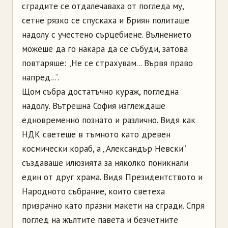
сградите се отдалечаваха от погледа му,
сетне рязко се спускаха и Бриян политаше
надолу с учестено сърцебиене. Вълнението
можеше да го накара да се събуди, затова
повтаряше: „Не се страхувам... Вървя право
напред...“.
Щом събра достатъчно кураж, погледна
надолу. Вътрешна София изглеждаше
едновременно познато и различно. Видя как
НДК светеше в тъмното като древен
космически кораб, а „Александър Невски“
създаваше илюзията за няколко поникнали
един от друг храма. Видя Президентството и
Народното събрание, които светеха
призрачно като празни макети на сгради. Спря
поглед на жълтите павета и безчетните