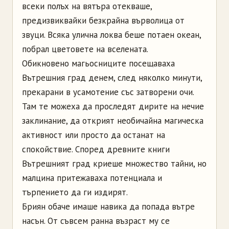
всеки полъх на вятъра отекваше,
предизвиквайки безкрайна върволица от
звуци. Всяка улична локва беше потаен океан,
побрал цветовете на вселената.
Обикновено магьосниците посещаваха
Вътрешния град денем, след няколко минути,
прекарани в усамотение със затворени очи.
Там те можеха да проследят дирите на нечие
заклинание, да открият необичайна магическа
активност или просто да останат на
спокойствие. Според древните книги
Вътрешният град криеше множество тайни, но
малцина притежаваха потенциала и
търпението да ги издирят.
Бриян обаче имаше навика да попада вътре
насън. От съвсем ранна възраст му се