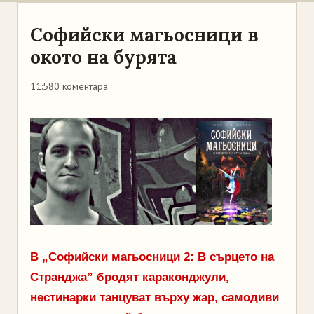
Софийски магьосници в
окото на бурята
11:58
0 коментара
В „Софийски магьосници 2: В сърцето на
Странджа” бродят караконджули,
нестинарки танцуват върху жар, самодиви