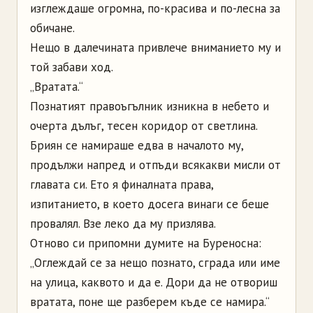
изглеждаше огромна, по-красива и по-лесна за
обичане.
Нещо в далечината привлече вниманието му и
той забави ход.
„Вратата.“
Познатият правоъгълник изникна в небето и
очерта дълъг, тесен коридор от светлина.
Бриян се намираше едва в началото му,
продължи напред и отпъди всякакви мисли от
главата си. Ето я финалната права,
изпитанието, в което досега винаги се беше
провалял. Взе леко да му призлява.
Отново си припомни думите на Буреносна:
„Оглеждай се за нещо познато, сграда или име
на улица, каквото и да е. Дори да не отвориш
вратата, поне ще разберем къде се намира.“