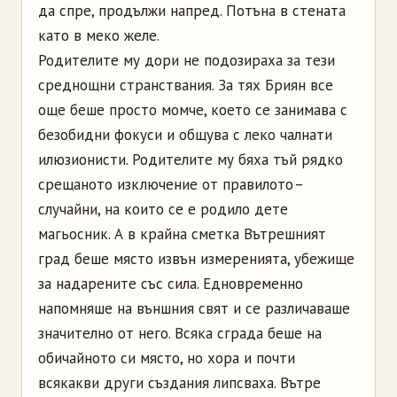
да спре, продължи напред. Потъна в стената
като в меко желе.
Родителите му дори не подозираха за тези
среднощни странствания. За тях Бриян все
още беше просто момче, което се занимава с
безобидни фокуси и общува с леко чалнати
илюзионисти. Родителите му бяха тъй рядко
срещаното изключение от правилото –
случайни, на които се е родило дете
магьосник. А в крайна сметка Вътрешният
град беше място извън измеренията, убежище
за надарените със сила. Едновременно
напомняше на външния свят и се различаваше
значително от него. Всяка сграда беше на
обичайното си място, но хора и почти
всякакви други създания липсваха. Вътре