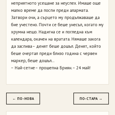
неприятното усещане за неуспех. Имаше още
малко време да поспи преди алармата.
Затвори очи, а сърцето му продължаваше да
бие учестено. Почти се беше унесъл, когато му
хрумна нещо. Надигна се и погледна към
календара, окачен на вратата. Нямаше закога
да заспива – денят беше дошъл. Денят, който
беше очертал преди близо година с червен
маркер, беше дошъл...
− Най-сетне – прошепна Бриян. – 24 май!
← ПО-НОВА
ПО-СТАРА →