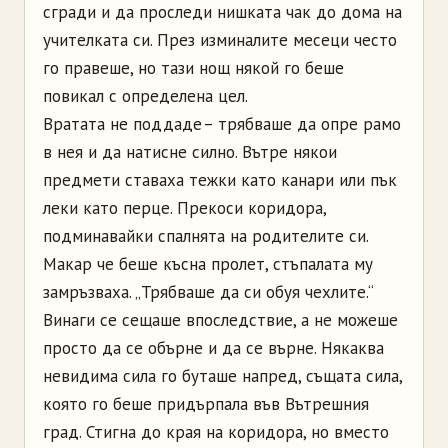
сгради и да проследи нишката чак до дома на
учителката си. През изминалите месеци често
го правеше, но тази нощ някой го беше
повикал с определена цел.
Вратата не поддаде – трябваше да опре рамо
в нея и да натисне силно. Вътре някои
предмети ставаха тежки като канари или пък
леки като перце. Прекоси коридора,
подминавайки спалнята на родителите си.
Макар че беше късна пролет, стъпалата му
замръзваха. „Трябваше да си обуя чехлите.“
Винаги се сещаше впоследствие, а не можеше
просто да се обърне и да се върне. Някаква
невидима сила го буташе напред, същата сила,
която го беше придърпала във Вътрешния
град. Стигна до края на коридора, но вместо