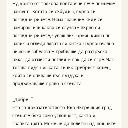
му, които от толкова повтаряне вече помнеше
наизуст. „Когато се събудиш, първо си
погледни ръцете. Няма значение къде се
намираш или какво се случва – първо си
погледни ръцете, чуваш ли?“ Бриян кимна по
навик и огледа лявата си китка. Първоначално
нищо не забеляза − трябваше да разтръска
ръка, да отмести поглед и пак да се взре. Чак
тогава видя нишката. Тънък сребрист конец,
който се опъваше във въздуха и
продължаваше право в стената.
„Добре...“
Ето го доказателството. Във Вътрешния град
стените бяха само условност, както и
гравитацията. Можеше да полети над нощните