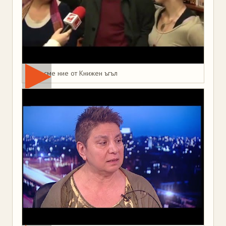
Това сме ние от Книжен ъгъл