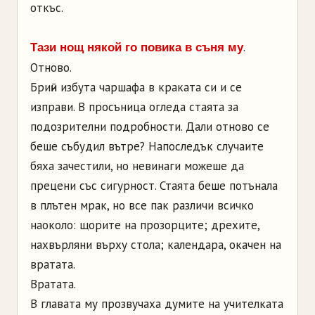
откъс.
.
Тази нощ някой го повика в съня му
Отново.
Бриӣн избута чаршафа в краката си и се
изправи. В просъница огледа стаята за
подозрителни подробности. Дали отново се
беше събудил вътре? Напоследък случаите
бяха зачестили, но невинаги можеше да
прецени със сигурност. Стаята беше потънала
в плътен мрак, но все пак различи всичко
наоколо: щорите на прозорците; дрехите,
нахвърляни върху стола; календара, окачен на
вратата.
Вратата.
В главата му прозвучаха думите на учителката