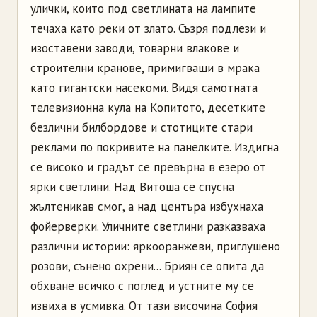
улички, които под светлината на лампите
течаха като реки от злато. Съзря подлези и
изоставени заводи, товарни влакове и
строителни кранове, примигващи в мрака
като гигантски насекоми. Видя самотната
телевизионна кула на Копитото, десетките
безлични билбордове и стотиците стари
реклами по покривите на панелките. Издигна
се високо и градът се превърна в езеро от
ярки светлини. Над Витоша се спусна
жълтеникав смог, а над центъра избухнаха
фойерверки. Уличните светлини разказваха
различни истории: яркооранжеви, приглушено
розови, сънено охрени... Бриян се опита да
обхване всичко с поглед и устните му се
извиха в усмивка. От тази височина София