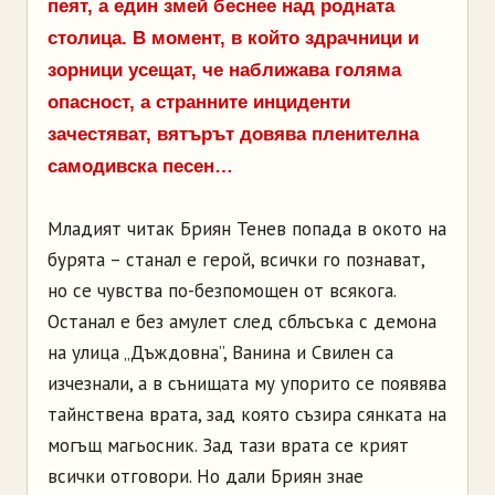
пеят, а един змей беснее над родната
столица. В момент, в който здрачници и
зорници усещат, че наближава голяма
опасност, а странните инциденти
зачестяват, вятърът довява пленителна
самодивска песен…
Младият читак Бриян Тенев попада в окото на
бурята – станал е герой, всички го познават,
но се чувства по-безпомощен от всякога.
Останал е без амулет след сблъсъка с демона
на улица „Дъждовна”, Ванина и Свилен са
изчезнали, а в сънищата му упорито се появява
тайнствена врата, зад която съзира сянката на
могъщ магьосник. Зад тази врата се крият
всички отговори. Но дали Бриян знае