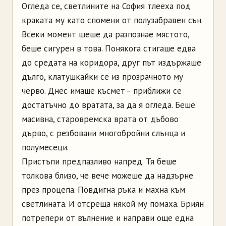
Огледа се, светлините на София тлееха под
краката му като спомени от полузабравен сън.
Всеки момент щеше да разпознае мястото,
беше сигурен в това. Понякога стигаше едва
до средата на коридора, друг път издържаше
дълго, клатушкайки се из прозрачното му
черво. Днес имаше късмет – приближи се
достатъчно до вратата, за да я огледа. Беше
масивна, старовремска врата от дъбово
дърво, с резбовани многобройни слънца и
полумесеци.
Пристъпи предпазливо напред. Тя беше
толкова близо, че вече можеше да надзърне
през процепа. Повдигна ръка и махна към
светлината. И отсреща някой му помаха. Бриян
потрепери от вълнение и направи още една