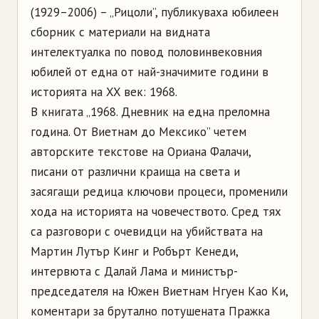
(1929–2006) – „Рицоли”, публикуваха юбилеен
сборник с материали на видната
интелектуалка по повод половинвековния
юбилей от една от най-значимите години в
историята на XX век: 1968.
В книгата „1968. Дневник на една преломна
година. От Виетнам до Мексико” четем
авторските текстове на Ориана Фалачи,
писани от различни краища на света и
засягащи редица ключови процеси, променили
хода на историята на човечеството. Сред тях
са разговори с очевидци на убийствата на
Мартин Лутър Кинг и Робърт Кенеди,
интервюта с Далай Лама и министър-
председателя на Южен Виетнам Нгуен Као Ки,
коментари за брутално потушената Пражка