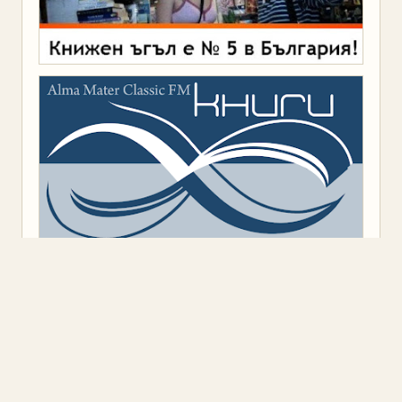
Предоставено от
Blogger
.
Класация
(9)
Откъс
(11)
Представяне
(16)