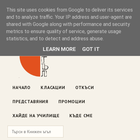
Книжен ъгъл
This site uses cookies from Google to deliver its services
and to analyze traffic. Your IP address and user-agent are
shared with Google along with performance and security
Блог на книжарницата — класации, откъси, нови книги
metrics to ensure quality of service, generate usage
ул. „Оборище" 117, София
· пон–пет 10:00–19:00 ·
statistics, and to detect and address abuse.
събота 10:00–16:00
LEARN MORE
GOT IT
НАЧАЛО
КЛАСАЦИИ
ОТКЪСИ
ПРЕДСТАВЯНИЯ
ПРОМОЦИИ
ХАЙДЕ НА УЧИЛИЩЕ
КЪДЕ СМЕ