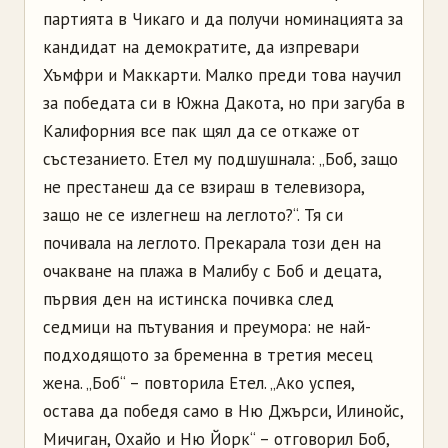
партията в Чикаго и да получи номинацията за
кандидат на демократите, да изпревари
Хъмфри и Маккарти. Малко преди това научил
за победата си в Южна Дакота, но при загуба в
Калифорния все пак щял да се откаже от
състезанието. Етел му подшушнала: „Боб, защо
не престанеш да се взираш в телевизора,
защо не се излегнеш на леглото?“. Тя си
почивала на леглото. Прекарала този ден на
очакване на плажа в Малибу с Боб и децата,
първия ден на истинска почивка след
седмици на пътувания и преумора: не най-
подходящото за бременна в третия месец
жена. „Боб“ – повторила Етел. „Ако успея,
остава да победя само в Ню Джърси, Илинойс,
Мичиган, Охайо и Ню Йорк“ – отговорил Боб,