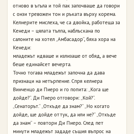
отново в ъгъла и той пак започваше да говори
с онзи тревожен тон и ръката върху корема.
Келнерите мислеха, че са двойка, работеща за
Кенеди – цялата тълпа, наблъскана по
салоните на хотел „Амбасадор“, бяха хора на
Кенеди:
младежът идваше и излизаше от обяд, а вече
беше единайсет вечерта.
Точно тогава младежът започна да дава
признаци на нетърпение. Спря келнера
Винченцо ди Пиеро и го попита: „Кога ще
дойде?“. Ди Пиеро отговори: „Кой?“.
„Сенаторът.“ „Откъде да знам?“ „Но когато
дойде, ще дойде оттук, да или не?“ „Откъде
да знам“ – повтори Ди Пиеро. След пет
минути младежът зададе същия въпрос на