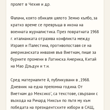
пролет в Чехия и др.
Фалачи, която обикаля цялото Земно кълбо, за
кратко време се превръща в икона на
военната журналистика. През повратната 1968
г. италианката отразява конфликта между
Израел и Палестина, противопоставя се на
американската инвазия във Виетнам, пише за
бурните промени в Латинска Америка, Китай
на Мао Дзъдун и т.н.
Сред материалите й, публикувани в „1968.
Дневник на една преломна година. От
Виетнам до Мексико”, са текстове, свързани с
възхода на Ричард Никсън по пътя му към
победата на президентските избори в САЩ,