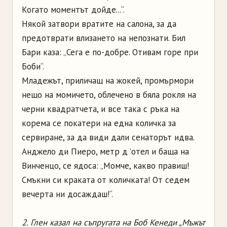
Когато моментът дойде...“.
Някой затвори вратите на салона, за да
предотврати влизането на непознати. Бил
Бари каза: „Сега е по-добре. Отивам горе при
Боби“.
Младежът, приличащ на жокей, промърмори
нещо на момичето, облечено в бяла рокля на
черни квадратчета, и все така с ръка на
корема се покатери на една количка за
сервиране, за да види дали сенаторът идва.
Анджело ди Пиеро, метр д ’отел и баща на
Винченцо, се ядоса: „Момче, какво правиш!
Смъкни си краката от количката! От седем
вечерта ни досаждаш!“.
2. Глен казал на съпругата на Боб Кенеди „Мъжът