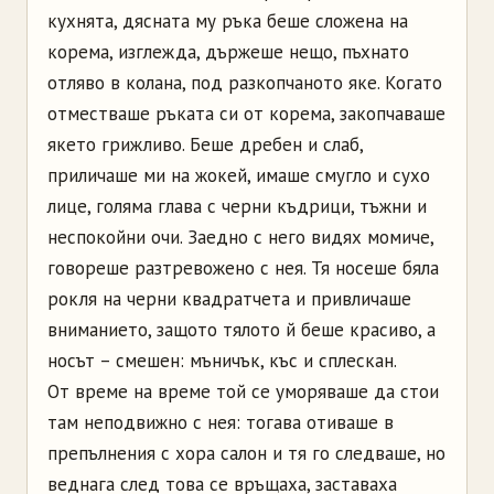
кухнята, дясната му ръка беше сложена на
корема, изглежда, държеше нещо, пъхнато
отляво в колана, под разкопчаното яке. Когато
отместваше ръката си от корема, закопчаваше
якето грижливо. Беше дребен и слаб,
приличаше ми на жокей, имаше смугло и сухо
лице, голяма глава с черни къдрици, тъжни и
неспокойни очи. Заедно с него видях момиче,
говореше разтревожено с нея. Тя носеше бяла
рокля на черни квадратчета и привличаше
вниманието, защото тялото й беше красиво, а
носът – смешен: мъничък, къс и сплескан.
От време на време той се уморяваше да стои
там неподвижно с нея: тогава отиваше в
препълнения с хора салон и тя го следваше, но
веднага след това се връщаха, заставаха