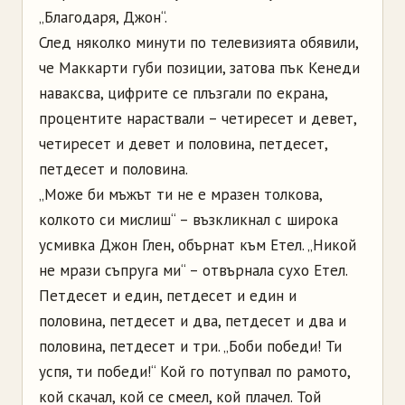
„Благодаря, Джон“.
След няколко минути по телевизията обявили,
че Маккарти губи позиции, затова пък Кенеди
наваксва, цифрите се плъзгали по екрана,
процентите нараствали – четиресет и девет,
четиресет и девет и половина, петдесет,
петдесет и половина.
„Може би мъжът ти не е мразен толкова,
колкото си мислиш“ – възкликнал с широка
усмивка Джон Глен, обърнат към Етел. „Никой
не мрази съпруга ми“ – отвърнала сухо Етел.
Петдесет и един, петдесет и един и
половина, петдесет и два, петдесет и два и
половина, петдесет и три. „Боби победи! Ти
успя, ти победи!“ Кой го потупвал по рамото,
кой скачал, кой се смеел, кой плачел. Той