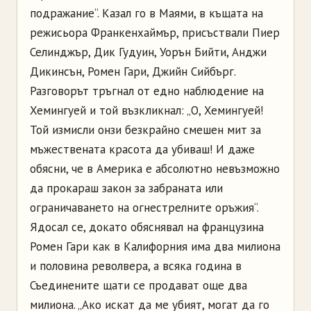
подражание“. Казал го в Маями, в къщата на
режисьора Франкенхаймър, присъствали Пиер
Селинджър, Дик Гудуин, Уорън Бийти, Анджи
Дикинсън, Ромен Гари, Джийн Сийбърг.
Разговорът тръгнал от едно наблюдение на
Хемингуей и той възкликнал: „О, Хемингуей!
Той измисли онзи безкрайно смешен мит за
мъжествената красота да убиваш! И даже
обясни, че в Америка е абсолютно невъзможно
да прокараш закон за забраната или
ограничаването на огнестрелните оръжия“.
Ядосал се, докато обяснявал на французина
Ромен Гари как в Калифорния има два милиона
и половина револвера, а всяка година в
Съединените щати се продават още два
милиона. „Ако искат да ме убият, могат да го