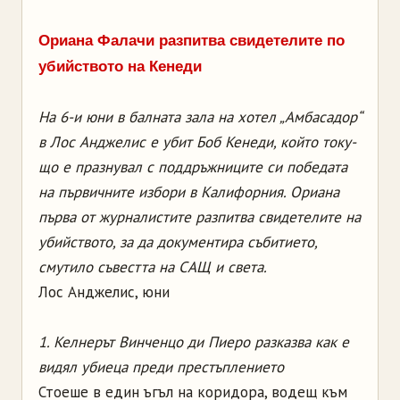
Ориана Фалачи разпитва свидетелите по
убийството на Кенеди
На 6-и юни в балната зала на хотел „Амбасадор“
в Лос Анджелис е убит Боб Кенеди, който току-
що е празнувал с поддръжниците си победата
на първичните избори в Калифорния. Ориана
първа от журналистите разпитва свидетелите на
убийството, за да документира събитието,
смутило съвестта на САЩ и света.
Лос Анджелис, юни
1. Келнерът Винченцо ди Пиеро разказва как е
видял убиеца преди престъплението
Стоеше в един ъгъл на коридора, водещ към