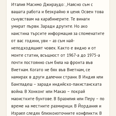
Италия Масимо Джираудо: „Наясно съм с
вашата работа и безкрайно я ценя. Освен това
съчувствам на карабинерите. Те винаги
умират първи. Заради другите. Но ако
наистина търсите информация за споменатите
от вас години, уви – аз съм най-
неподходящият човек. Както е видно и от
моите статии, всъщност от 1967-а до 1975-а
почти постоянно съм била на фронта във
Виетнам. Когато не бях във Виетнам, се
намирах в други далечни страни. В Индия или
Бангладеш – заради индийско-пакистанската
война. В Хонконг или Макао – покрай
маоистките бунтове. В Бразилия или Перу – по
време на местните размирици. В Йордания и
Израел следях близкоизточните конфликти. В