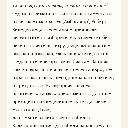
ти не е мразен толкова, колкото си мислиш“.
Седнал на земята в стаята на апартамента си
на петия етаж в хотел „Амбасадор“, Робърт
Кенеди гледал телевизия – предавали
резултатите от изборите. Апартаментът бил
пълен с приятели, сътрудници, журналисти –
влизали и излизали, хлопали вратите, но той
гледал в телевизора сякаш бил сам. Запалил
голяма пура, но не я пушел, пепелта върху нея
нараствала, плътна, неподвижна като очите му:
от резултата в Калифорния зависела
политическата му кариера, мечтата да стане
президент на Съединените щати, да заеме
мястото на Джак,
да отмъсти за него. Само с победа в
Калифорния можел да победи на конгреса на