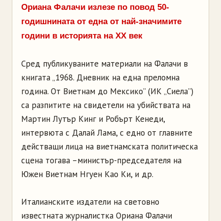
Ориана Фалачи излезе по повод 50-
годишнината от една от най-значимите
години в историята на XX век
Сред публикуваните материали на Фалачи в
книгата „1968. Дневник на една преломна
година. От Виетнам до Мексико” (ИК „Сиела”)
са разпитите на свидетели на убийствата на
Мартин Лутър Кинг и Робърт Кенеди,
интервюта с Далай Лама, с едно от главните
действащи лица на виетнамската политическа
сцена тогава –министър-председателя на
Южен Виетнам Нгуен Као Ки, и др.
Италианските издатели на световно
известната журналистка Ориана Фалачи