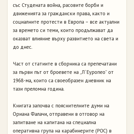
със Студената война, расовите борби и
движенията за граждански права, както и
социалните протести в Европа – все актуални
за времето си теми, които продължават да
оказват влияние върху развитието на света и
до днес.
Част от статиите в сборника са препечатани
за първи път от броевете на „Л`Еуропео” от
1968-ма, които са своеобразен дневник на
тази преломна година.
Книгата започва с пояснителните думи на
Ориана Фалачи, отправени в отговор на
запитване на капитана на специална
оперативна група на карабинерите (РОС) в