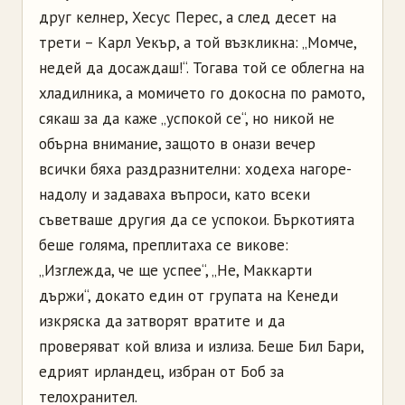
друг келнер, Хесус Перес, а след десет на
трети – Карл Уекър, а той възкликна: „Момче,
недей да досаждаш!“. Тогава той се облегна на
хладилника, а момичето го докосна по рамото,
сякаш за да каже „успокой се“, но никой не
обърна внимание, защото в онази вечер
всички бяха раздразнителни: ходеха нагоре-
надолу и задаваха въпроси, като всеки
съветваше другия да се успокои. Бъркотията
беше голяма, преплитаха се викове:
„Изглежда, че ще успее“, „Не, Маккарти
държи“, докато един от групата на Кенеди
изкряска да затворят вратите и да
проверяват кой влиза и излиза. Беше Бил Бари,
едрият ирландец, избран от Боб за
телохранител.