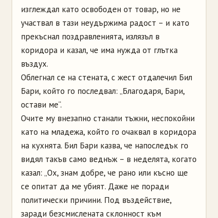
изглеждал като освободен от товар, но не
участвал в тази неудържима радост – и като
прекъснал поздравленията, излязъл в
коридора и казал, че има нужда от глътка
въздух.
Облегнал се на стената, с жест отдалечил Бил
Бари, който го последвал: „Благодаря, Бари,
остави ме“.
Очите му внезапно станали тъжни, неспокойни
като на младежа, който го очаквал в коридора
на кухнята. Бил Бари казва, че напоследък го
видял такъв само веднъж – в неделята, когато
казал: „Ох, знам добре, че рано или късно ще
се опитат да ме убият. Даже не поради
политически причини. Под въздействие,
заради безсмислената склонност към