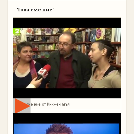
Това сме ние!
Това сме ние от Книжен ъгъл