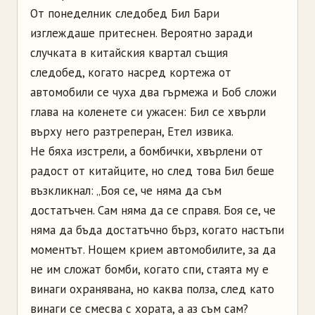
От понеделник следобед Бил Бари
изглеждаше притеснен. Вероятно заради
случката в китайския квартал същия
следобед, когато насред кортежа от
автомобили се чуха два гърмежа и Боб сложи
глава на коленете си ужасeн: Бил се хвърли
върху него разтреперан, Етел извика.
Не бяха изстрели, а бомбички, хвърлени от
радост от китайците, но след това Бил беше
възкликнал: „Боя се, че няма да съм
достатъчен. Сам няма да се справя. Боя се, че
няма да бъда достатъчно бърз, когато настъпи
моментът. Нощем крием автомобилите, за да
не им сложат бомби, когато спи, стаята му е
винаги охранявана, но каква полза, след като
винаги се смесва с хората, а аз съм сам?