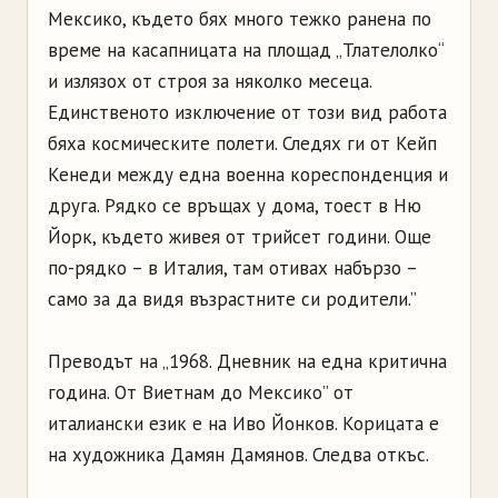
Мексико, където бях много тежко ранена по
време на касапницата на площад „Тлателолко“
и излязох от строя за няколко месеца.
Единственото изключение от този вид работа
бяха космическите полети. Следях ги от Кейп
Кенеди между една военна кореспонденция и
друга. Рядко се връщах у дома, тоест в Ню
Йорк, където живея от трийсет години. Още
по-рядко – в Италия, там отивах набързо –
само за да видя възрастните си родители.”
Преводът на „1968. Дневник на една критична
година. От Виетнам до Мексико” от
италиански език е на Иво Йонков. Корицата е
на художника Дамян Дамянов. Следва откъс.