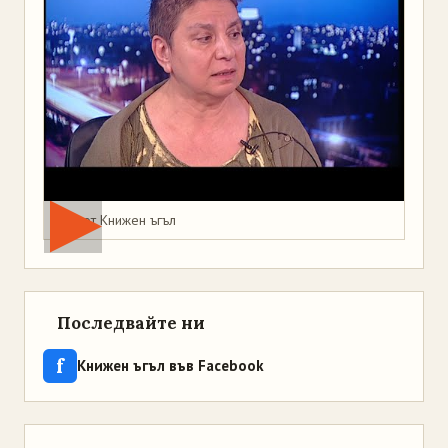
Мая от Книжен ъгъл
Последвайте ни
f
Книжен ъгъл във Facebook