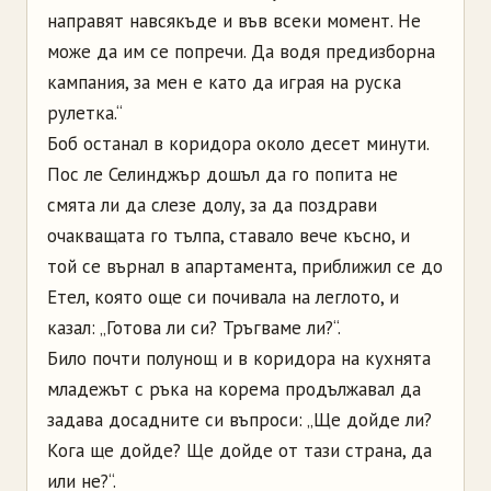
направят навсякъде и във всеки момент. Не
може да им се попречи. Да водя предизборна
кампания, за мен е като да играя на руска
рулетка.“
Боб останал в коридора около десет минути.
Пос ле Селинджър дошъл да го попита не
смята ли да слезе долу, за да поздрави
очакващата го тълпа, ставало вече късно, и
той се върнал в апартамента, приближил се до
Етел, която още си почивала на леглото, и
казал: „Готова ли си? Тръгваме ли?“.
Било почти полунощ и в коридора на кухнята
младежът с ръка на корема продължавал да
задава досадните си въпроси: „Ще дойде ли?
Кога ще дойде? Ще дойде от тази страна, да
или не?“.