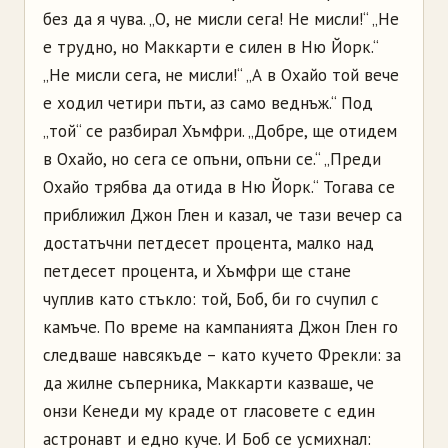
без да я чува. „О, не мисли сега! Не мисли!“ „Не
е трудно, но Маккарти е силен в Ню Йорк.“
„Не мисли сега, не мисли!“ „А в Охайо той вече
е ходил четири пъти, аз само веднъж.“ Под
„той“ се разбирал Хъмфри. „Добре, ще отидем
в Охайо, но сега се опъни, опъни се.“ „Преди
Охайо трябва да отида в Ню Йорк.“ Тогава се
приближил Джон Глен и казал, че тази вечер са
достатъчни петдесет процента, малко над
петдесет процента, и Хъмфри ще стане
чуплив като стъкло: той, Боб, би го счупил с
камъче. По време на кампанията Джон Глен го
следваше навсякъде – като кучето Фрекли: за
да жилне съперника, Маккарти казваше, че
онзи Кенеди му краде от гласовете с един
астронавт и едно куче. И Боб се усмихнал: