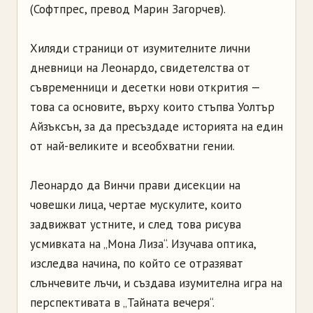
(Софтпрес, превод Марин Загорчев).
Хиляди страници от изумителните лични
дневници на Леонардо, свидетелства от
съвременници и десетки нови открития —
това са основите, върху които стъпва Уолтър
Айзъксън, за да пресъздаде историята на един
от най-великите и всеобхватни гении.
Леонардо да Винчи прави дисекции на
човешки лица, чертае мускулите, които
задвижват устните, и след това рисува
усмивката на „Мона Лиза“. Изучава оптика,
изследва начина, по който се отразяват
слънчевите лъчи, и създава изумителна игра на
перспективата в „Тайната вечеря“.