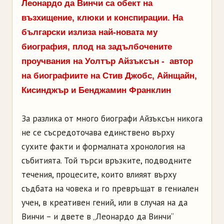
Леонардо да Винчи са обект на
възхищение, клюки и конспирации. На
български излиза най-новата му
биография, плод на задълбочените
проучвания на Уолтър Айзъксън - автор
на биографиите на Стив Джобс, Айнщайн,
Кисинджър и Бенджамин Франклин
За разлика от много биографи Айзъксън никога
не се съсредоточава единствено върху
сухите факти и формалната хронология на
събитията. Той търси връзките, подводните
течения, процесите, които влияят върху
съдбата на човека и го превръщат в гениален
учен, в креативен гений, или в случая на да
Винчи – и двете в „Леонардо да Винчи“