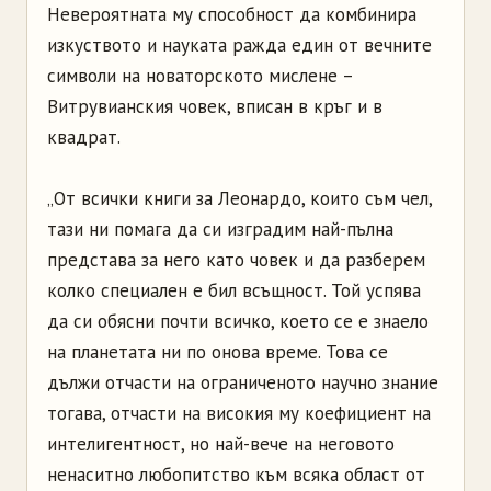
Невероятната му способност да комбинира
изкуството и науката ражда един от вечните
символи на новаторското мислене –
Витрувианския човек, вписан в кръг и в
квадрат.
„От всички книги за Леонардо, които съм чел,
тази ни помага да си изградим най-пълна
представа за него като човек и да разберем
колко специален е бил всъщност. Той успява
да си обясни почти всичко, което се е знаело
на планетата ни по онова време. Това се
дължи отчасти на ограниченото научно знание
тогава, отчасти на високия му коефициент на
интелигентност, но най-вече на неговото
ненаситно любопитство към всяка област от