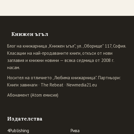
Книжен ъгъл
Блог на книжарница „Книжен ъгъл", ул. „Оборище" 117, София.
Класации на най-продаваните книги, откъси от нови
заглавия и книжни новини — всяка седмица от 2008 г.
насам.
Носител на отличието „Любима книжарница". Партньори:
Книги завинаги
·
The Rebeat
·
Newmedia21.eu
Абонамент (Atom емисия)
Издателства
4Publishing
Рива