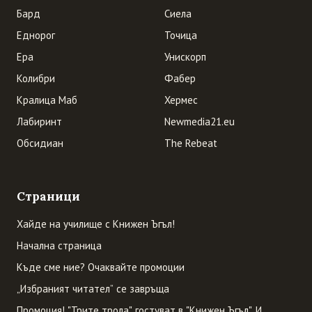
Бард
Сиела
Еднорог
Точица
Ера
Унискорп
Колибри
Фабер
Кралица Маб
Хермес
Лабиринт
Newmedia21.eu
Обсидиан
The Rebeat
Страници
Хайде на училище с Книжен Ъгъл!
Начална страница
Къде сме ние? Очаквайте промоции
„Избраният читател” се завръща
Промоция! "Трите трола" гостуват в "Книжен Ъгъл". И