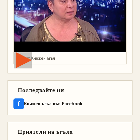
Мая от Книжен ъгъл
Последвайте ни
f
Книжен ъгъл във Facebook
Приятели на ъгъла