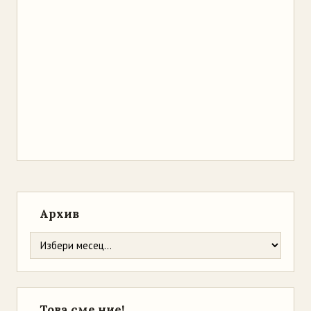
Архив
Това сме ние!