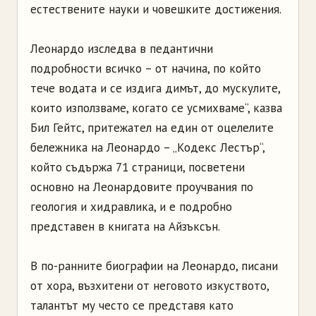
естествените науки и човешките достижения.
Леонардо изследва в педантични
подробности всичко – от начина, по който
тече водата и се издига димът, до мускулите,
които използваме, когато се усмихваме“, казва
Бил Гейтс, притежател на един от оцелелите
бележника на Леонардо – „Кодекс Лестър“,
който съдържа 71 страници, посветени
основно на Леонардовите проучвания по
геология и хидравлика, и е подробно
представен в книгата на Айзъксън.
В по-ранните биографии на Леонардо, писани
от хора, възхитени от неговото изкуството,
талантът му често се представя като