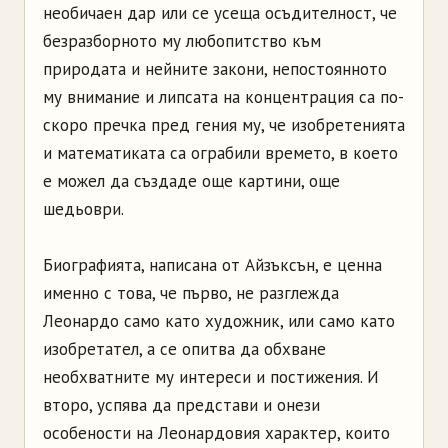
необичаен дар или се усеща осъдителност, че
безразборното му любопитство към
природата и нейните закони, непостоянното
му внимание и липсата на концентрация са по-
скоро пречка пред гения му, че изобретенията
и математиката са ограбили времето, в което
е можел да създаде още картини, още
шедьоври.
Биографията, написана от Айзъксън, е ценна
именно с това, че първо, не разглежда
Леонардо само като художник, или само като
изобретател, а се опитва да обхване
необхватните му интереси и постижения. И
второ, успява да представи и онези
особености на Леонардовия характер, които