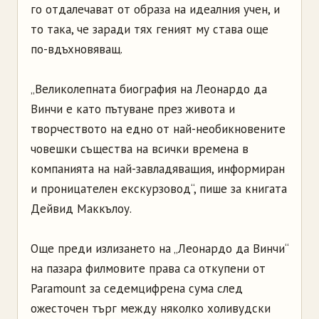
го отдалечават от образа на идеалния учен, и
то така, че заради тях геният му става още
по-вдъхновяващ.
„Великолепната биография на Леонардо да
Винчи е като пътуване през живота и
творчеството на едно от най-необикновените
човешки същества на всички времена в
компанията на най-завладяващия, информиран
и проницателен екскурзовод“, пише за книгата
Дейвид Маккълоу.
Още преди излизането на „Леонардо да Винчи“
на пазара филмовите права са откупени от
Paramount за седемцифрена сума след
ожесточен търг между няколко холивудски