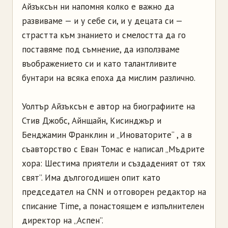
Айзъксън ни напомня колко е важно да
развиваме — и у себе си, и у децата си —
страстта към знанието и смелостта да го
поставяме под съмнение, да използваме
въображението си и като талантливите
бунтари на всяка епоха да мислим различно.
Уолтър Айзъксън е автор на биографиите на
Стив Джобс, Айнщайн, Кисинджър и
Бенджамин Франклин и „Иноваторите“ , а в
съавторство с Еван Томас е написал „Мъдрите
хора: Шестима приятели и създаденият от тях
свят”. Има дългогодишен опит като
председател на CNN и отговорен редактор на
списание Time, а понастоящем е изпълнителен
директор на „Аспен”.