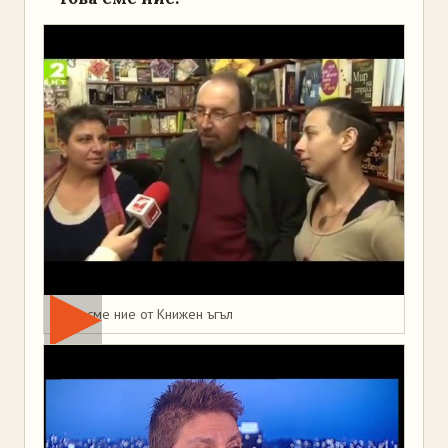
Това сме ние от Книжен ъгъл