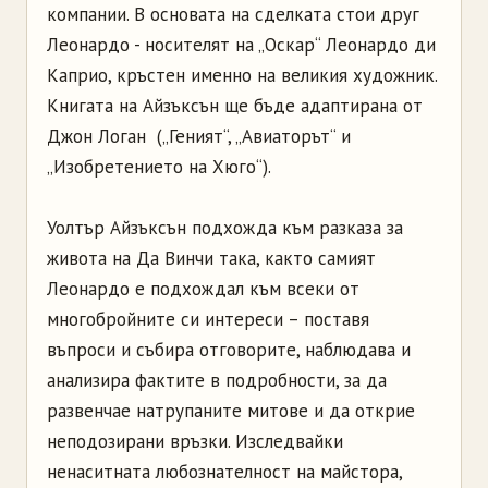
компании. В основата на сделката стои друг
Леонардо - носителят на „Оскар“ Леонардо ди
Каприо, кръстен именно на великия художник.
Книгата на Айзъксън ще бъде адаптирана от
Джон Логан („Геният“, „Авиаторът“ и
„Изобретението на Хюго“).
Уолтър Айзъксън подхожда към разказа за
живота на Да Винчи така, както самият
Леонардо е подхождал към всеки от
многобройните си интереси – поставя
въпроси и събира отговорите, наблюдава и
анализира фактите в подробности, за да
развенчае натрупаните митове и да открие
неподозирани връзки. Изследвайки
ненаситната любознателност на майстора,