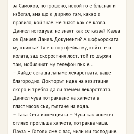
за Самоков, потрошено, некой го е блъснал и
избегал, ама що е дирило там, какво е
правило, кой знае. Не знаят как се казва.
Даниел негодува: не знаят как се казва? Казва
се Даниел Данев. Документи? А шофьорската
му книжка? Тя е в портфейла му, който е в
колата, зад скоростния лост, той го държи
там, мобилният му телефон пък е…
– Хайде сега да лапаме лекарствата, ваше
благородие. Докторът идва на визитация
скоро и требва да си вземем лекарствата.
Даниел чува потракване на хапчета в
пластмасов съд, гълтане на вода.
– Така. Сега инжекцията. – Чува как човекът
отляво преглъща хапчета, потраква чаша.
Пауза. – Готови сме с вас, мили ми господине.