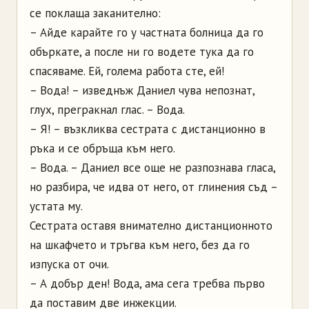
се поклаща заканително:
– Айде карайте го у частната болница да го
объркате, а после ни го водете тука да го
спасяваме. Ей, голема работа сте, ей!
– Вода! – изведнъж Даниел чува непознат,
глух, прегракнал глас. – Вода.
– Я! – възкликва сестрата с дистанционно в
ръка и се обръща към него.
– Вода. – Даниел все още не разпознава гласа,
но разбира, че идва от него, от глинения съд –
устата му.
Сестрата оставя внимателно дистанционното
на шкафчето и тръгва към него, без да го
изпуска от очи.
– А добър ден! Вода, ама сега требва първо
да поставим две инжекции.