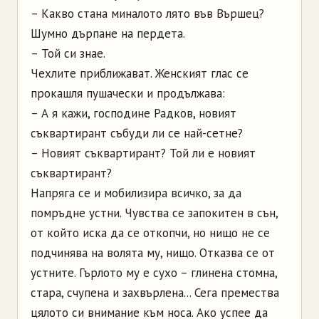
– Какво стана миналото лято във Вършец?
Шумно дърпане на пердета.
– Той си знае.
Чехлите приближават. Женският глас се
прокашля пушачески и продължава:
– А я кажи, господине Радков, новият
съквартирант събуди ли се най-сетне?
– Новият съквартирант? Той ли е новият
съквартирант?
Напряга се и мобилизира всичко, за да
помръдне устни. Чувства се запокитен в сън,
от който иска да се откопчи, но нищо не се
подчинява на волята му, нищо. Отказва се от
устните. Гърлото му е сухо – глинена стомна,
стара, счупена и захвърлена... Сега премества
цялото си внимание към носа. Ако успее да