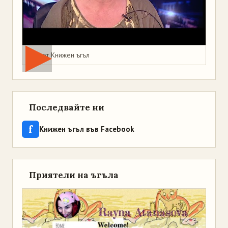
Мая от Книжен ъгъл
Последвайте ни
f
Книжен ъгъл във Facebook
Приятели на ъгъла