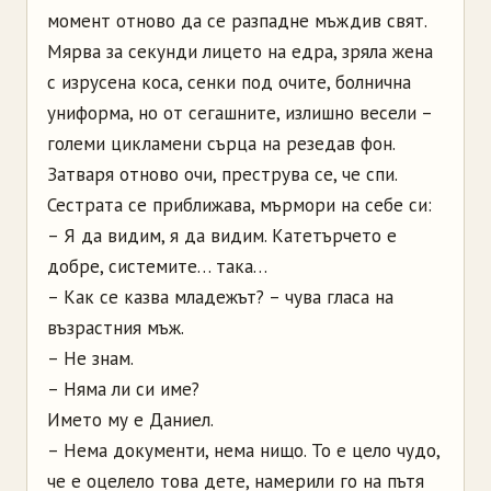
момент отново да се разпадне мъждив свят.
Мярва за секунди лицето на едра, зряла жена
с изрусена коса, сенки под очите, болнична
униформа, но от сегашните, излишно весели –
големи цикламени сърца на резедав фон.
Затваря отново очи, преструва се, че спи.
Сестрата се приближава, мърмори на себе си:
– Я да видим, я да видим. Катетърчето е
добре, системите… така…
– Как се казва младежът? – чува гласа на
възрастния мъж.
– Не знам.
– Няма ли си име?
Името му е Даниел.
– Нема документи, нема нищо. То е цело чудо,
че е оцелело това дете, намерили го на пътя