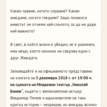
Какво чуваме, когато слушаме? Какво
виждаме, когато гледаме? Защо понякога
животът ни отнема най-скъпото, за да ни даде
най-важното?
В свят, в който всеки е убеден, че е различен,
има нещо, което изконно ни свързва един с
друг. Жаждата.
Заповядайте и на официалното представяне
на книгата на
5 декември 2018 г. от 19:00 ч.
на сцената на Младежки театър „Николай
Бинев“
, където с великолепния актьор
Владимир Пенев и вдъхновителя на тази
кратка история – незрящия, но виждащ всичко