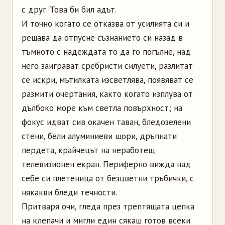
с друг. Това би бил адът.
И точно когато се отказва от усилията си и
решава да отпусне съзнанието си назад в
тъмното с надеждата то да го погълне, над
него заиграват сребристи силуети, разлитат
се искри, мътилката изсветлява, появяват се
размити очертания, както когато изплува от
дълбоко море към светла повърхност; на
фокус идват сив окачен таван, бледозелени
стени, бели алуминиеви щори, дръпнати
пердета, крайчецът на неработещ
телевизионен екран. Периферно вижда над
себе си плетеница от безцветни тръбички, с
някакви бледи течности.
Притваря очи, гледа през трептящата цепка
на клепачи и мигли един сякаш готов всеки