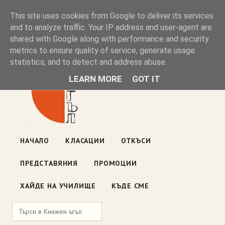
Книжен ъгъл
This site uses cookies from Google to deliver its services
and to analyze traffic. Your IP address and user-agent are
shared with Google along with performance and security
Блог на книжарницата — класации, откъси, нови книги
metrics to ensure quality of service, generate usage
ул. „Оборище" 117, София
· пон–пет 10:00–19:00 ·
statistics, and to detect and address abuse.
събота 10:00–16:00
LEARN MORE
GOT IT
НАЧАЛО
КЛАСАЦИИ
ОТКЪСИ
ПРЕДСТАВЯНИЯ
ПРОМОЦИИ
ХАЙДЕ НА УЧИЛИЩЕ
КЪДЕ СМЕ