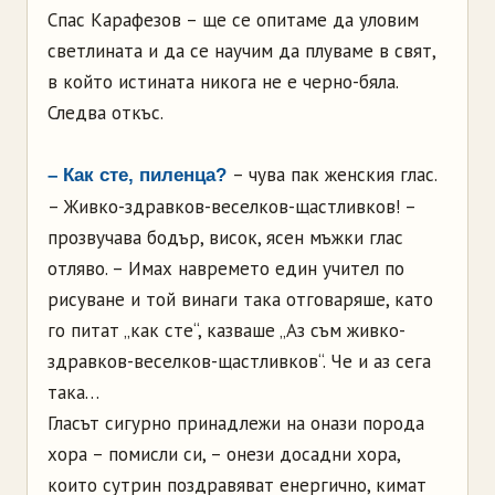
Спас Карафезов – ще се опитаме да уловим
светлината и да се научим да плуваме в свят,
в който истината никога не е черно-бяла.
Следва откъс.
– чува пак женския глас.
– Как сте, пиленца?
– Живко-здравков-веселков-щастливков! –
прозвучава бодър, висок, ясен мъжки глас
отляво. – Имах навремето един учител по
рисуване и той винаги така отговаряше, като
го питат „как сте“, казваше „Аз съм живко-
здравков-веселков-щастливков“. Че и аз сега
така…
Гласът сигурно принадлежи на онази порода
хора – помисли си, – онези досадни хора,
които сутрин поздравяват енергично, кимат