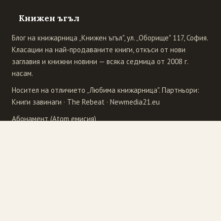
Книжен ъгъл
Блог на книжарница „Книжен ъгъл", ул. „Оборище" 117, София.
Класации на най-продаваните книги, откъси от нови
заглавия и книжни новини — всяка седмица от 2008 г.
насам.
Носител на отличието „Любима книжарница". Партньори:
Книги завинаги
·
The Rebeat
·
Newmedia21.eu
Абонамент (Atom емисия)
Издателства
4Publishing
Рива
Бард
Сиела
Еднорог
Точица