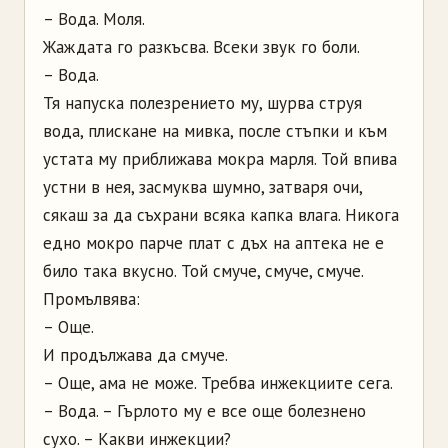
– Вода. Моля.
Жаждата го разкъсва. Всеки звук го боли.
– Вода.
Тя напуска полезрението му, шурва струя
вода, плискане на мивка, после стъпки и към
устата му приближава мокра марля. Той впива
устни в нея, засмуква шумно, затваря очи,
сякаш за да съхрани всяка капка влага. Никога
едно мокро парче плат с дъх на аптека не е
било така вкусно. Той смуче, смуче, смуче.
Промълвява:
– Още.
И продължава да смуче.
– Още, ама не може. Требва инжекциите сега.
– Вода. – Гърлото му е все още болезнено
сухо. – Какви инжекции?