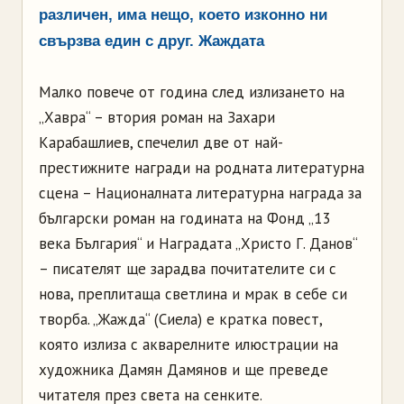
различен, има нещо, което изконно ни
свързва един с друг. Жаждата
Малко повече от година след излизането на
„Хавра“ – втория роман на Захари
Карабашлиев, спечелил две от най-
престижните награди на родната литературна
сцена – Националната литературна награда за
български роман на годината на Фонд „13
века България“ и Наградата „Христо Г. Данов“
– писателят ще зарадва почитателите си с
нова, преплитаща светлина и мрак в себе си
творба. „Жажда“ (Сиела) е кратка повест,
която излиза с акварелните илюстрации на
художника Дамян Дамянов и ще преведе
читателя през света на сенките.