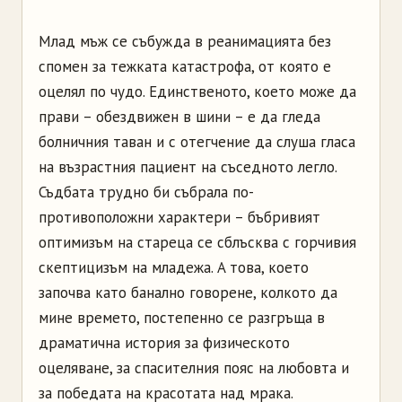
Млад мъж се събужда в реанимацията без
спомен за тежката катастрофа, от която е
оцелял по чудо. Единственото, което може да
прави – обездвижен в шини – е да гледа
болничния таван и с отегчение да слуша гласа
на възрастния пациент на съседното легло.
Съдбата трудно би събрала по-
противоположни характери – бъбривият
оптимизъм на стареца се сблъсква с горчивия
скептицизъм на младежа. A това, което
започва като банално говорене, колкото да
мине времето, постепенно се разгръща в
драматична история за физическото
оцеляване, за спасителния пояс на любовта и
за победата на красотата над мрака.