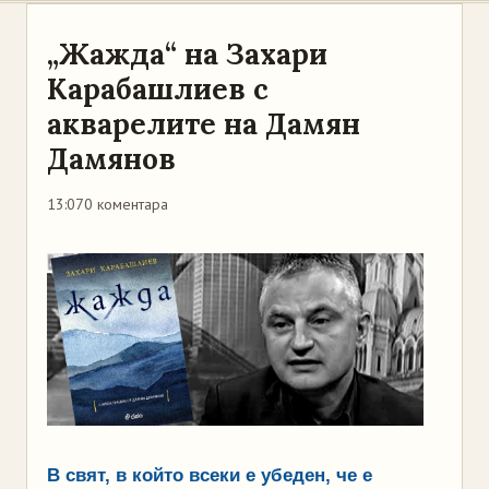
„Жажда“ на Захари
Карабашлиев с
акварелите на Дамян
Дамянов
13:07
0 коментара
В свят, в който всеки е убеден, че е