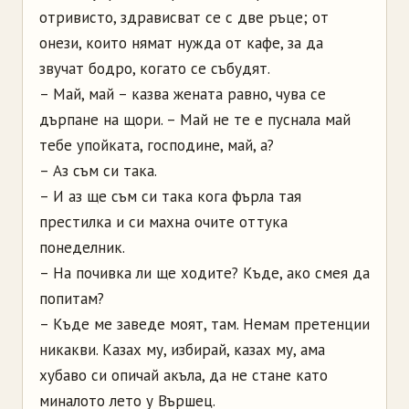
отривисто, здрависват се с две ръце; от
онези, които нямат нужда от кафе, за да
звучат бодро, когато се събудят.
– Май, май – казва жената равно, чува се
дърпане на щори. – Май не те е пуснала май
тебе упойката, господине, май, а?
– Аз съм си така.
– И аз ще съм си така кога фърла тая
престилка и си махна очите оттука
понеделник.
– На почивка ли ще ходите? Къде, ако смея да
попитам?
– Къде ме заведе моят, там. Немам претенции
никакви. Казах му, избирай, казах му, ама
хубаво си опичай акъла, да не стане като
миналото лето у Вършец.