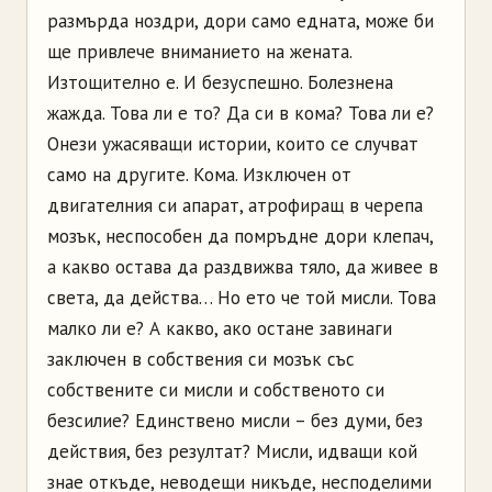
размърда ноздри, дори само едната, може би
ще привлече вниманието на жената.
Изтощително е. И безуспешно. Болезнена
жажда. Това ли е то? Да си в кома? Това ли е?
Онези ужасяващи истории, които се случват
само на другите. Кома. Изключен от
двигателния си апарат, атрофиращ в черепа
мозък, неспособен да помръдне дори клепач,
а какво остава да раздвижва тяло, да живее в
света, да действа… Но ето че той мисли. Това
малко ли е? А какво, ако остане завинаги
заключен в собствения си мозък със
собствените си мисли и собственото си
безсилие? Единствено мисли – без думи, без
действия, без резултат? Мисли, идващи кой
знае откъде, неводещи никъде, несподелими