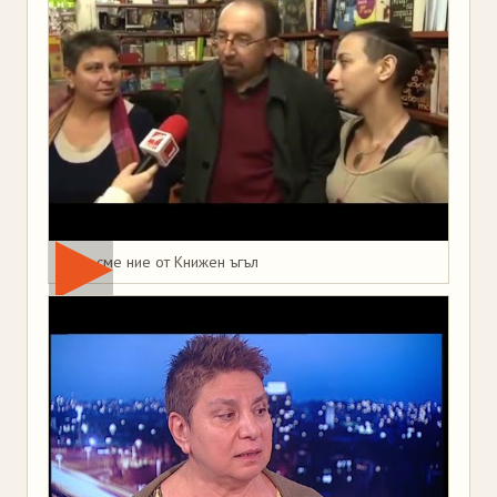
Това сме ние от Книжен ъгъл