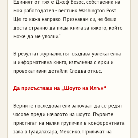
Единият от тях е Джеф Безос, собственик на
моя работодател - вестник Washington Post.
Ще го кажа направо. Признавам си, че беше
доста странно да пиша книга за някого, който
може да ме уволни.“
В резултат журналистът създава увлекателна
и информативна книга, изпълнена с ярки и
провокативни детайли. Следва откъс.
Да присъстваш на „Шоуто на Илън“
Верните последователи започват да се редят
часове преди началото на шоуто. Първите
пристигат на малки групички в конферентната
зала в Гуадалахара, Мексико. Приличат на