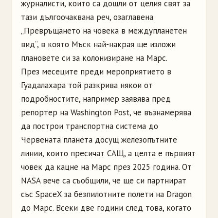
журналисти, които са дошли от целия свят за
тази дългоочаквана реч, озаглавена
„Превръщането на човека в междупланетен
вид“, в която Мъск най-накрая ще изложи
плановете си за колонизиране на Марс.
През месеците преди мероприятието в
Гуадалахара той разкрива някои от
подробностите, например заявява пред
репортер на Washington Post, че възнамерява
да построи транспортна система до
Червената планета досущ железопътните
линии, които пресичат САЩ, а целта е първият
човек да кацне на Марс през 2025 година. От
NASA вече са съобщили, че ще си партнират
със SpaceX за безпилотните полети на Dragon
до Марс. Всеки две години след това, когато