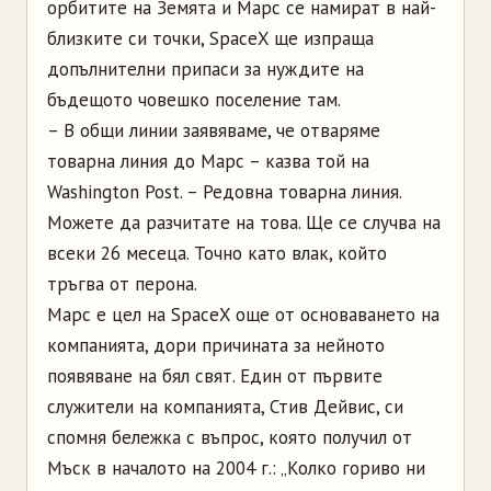
орбитите на Земята и Марс се намират в най-
близките си точки, SpaceX ще изпраща
допълнителни припаси за нуждите на
бъдещото човешко поселение там.
– В общи линии заявяваме, че отваряме
товарна линия до Марс – казва той на
Washington Post. – Редовна товарна линия.
Можете да разчитате на това. Ще се случва на
всеки 26 месеца. Точно като влак, който
тръгва от перона.
Марс е цел на SpaceX още от основаването на
компанията, дори причината за нейното
появяване на бял свят. Един от първите
служители на компанията, Стив Дейвис, си
спомня бележка с въпрос, която получил от
Мъск в началото на 2004 г.: „Колко гориво ни