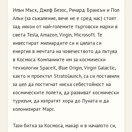
Илън Мъск, Джеф Безос, Ричард Брансън и Пол
Алън (за съжаление, вече не е сред нас) стоят
зад някои от най-големите търговски марки в
света Tesla, Amazon, Virgin, Microsoft. Те
инвестират милиардите си и цялата си
енергия в мечтата на човечеството да пътува
в Космоса. Компаниите им за космически
технологии SpaceX, Blue Origin, Virgin Galactic,
както и проектът Stratolaunch, са си поставили
за цел да постигнат ниска себестойност на
космическите полети, да развиват космически
туризъм, да изпратят хора до Луната и да
колонизират Марс.
Тази битка за Космоса, макар и в началото си,