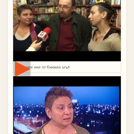
Това сме ние от Книжен ъгъл