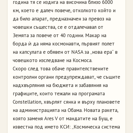
година тя се издига на височина близо 6000
км, което е далеч повече, отколкото който и
да било апарат, предназначен за превоз на
човешки същества, се е отдалечавал от
Земята за повече от 40 години. Макар на
борда ѝ да няма космонавти, първият полет
на капсулата е обявен от NASA за „нова ера“ в
човешкото изследване на Космоса.
Скоро след това обаче правителствените
контролни органи предупреждават, че същите
надхвърляния на бюджета и забавяния на
графиците, които тежали на програмата
Constellation, хвърлят сянка и върху плановете
на администрацията на Обама. Новата ракета,
която заменя Ares V от мандатите на Буш, е
известна под името КСИ: „Космическа система