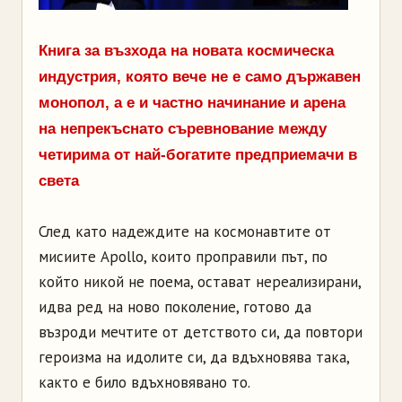
Книга за възхода на новата космическа
индустрия, която вече не е само държавен
монопол, а е и частно начинание и арена
на непрекъснато съревнование между
четирима от най-богатите предприемачи в
света
След като надеждите на космонавтите от
мисиите Apollo, които проправили път, по
който никой не поема, остават нереализирани,
идва ред на ново поколение, готово да
възроди мечтите от детството си, да повтори
героизма на идолите си, да вдъхновява така,
както е било вдъхновявано то.