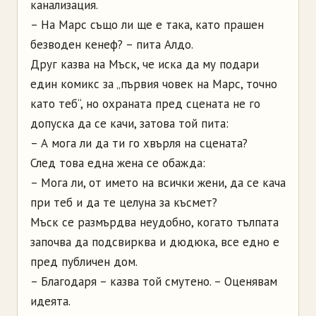
канализация.
– На Марс също ли ще е така, като прашен
безводен кенеф? – пита Алдо.
Друг казва на Мъск, че иска да му подари
един комикс за „първия човек на Марс, точно
като теб“, но охраната пред сцената не го
допуска да се качи, затова той пита:
– А мога ли да ти го хвърля на сцената?
След това една жена се обажда:
– Мога ли, от името на всички жени, да се кача
при теб и да те целуна за късмет?
Мъск се размърдва неудобно, когато тълпата
започва да подсвирква и дюдюка, все едно е
пред публичен дом.
– Благодаря – казва той смутено. – Оценявам
идеята.