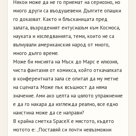
Някои може да не го приемат на сериозно, но
много други са въодушевени. Дългите опашки
го доказват. Както и блъсканицата пред
залата, възроденият ентусиазъм към Космоса,
науката и изследванията, теми, които не са
вълнували американския народ от много,
много дълго време.
Може би мисията на Мъск до Марс е илюзия,
чиста фантазия от комикса, който откачалката
в конферентната зала се опитал да му метне
на сцената. Може пък всъщност да няма
значение. Ами ако целта на цялото упражнение
е да го накара да изглежда реално, все едно
наистина може да се направи?
В крайна сметка SpaceX е мястото, където
мотото е: „Поставяй си почти невъзможни