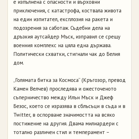
е изпълнена с опасности и върховни
приключения, с катастрофа, коствала живота
на един изпитател, експлозия на ракета и
подозрения за саботаж. Съдебни дела на
дръзкия аутсайдер Мъск, изправил се срещу
военния комплекс на цяла една държава.
Политически схватки, стигнали чак до Белия
дом.
„Голямата битка за Космоса“ (Кръгозор, превод
Камен Велчев) проследява и ожесточеното
съперничество между Илън Мъск и Джеф
Безос, което се изразява в сблъсъци в съда и в
Twitter, в оспорване значимостта на всяко
постижение на другия. Двама милиардери с
тотално различен стил и темперамент –