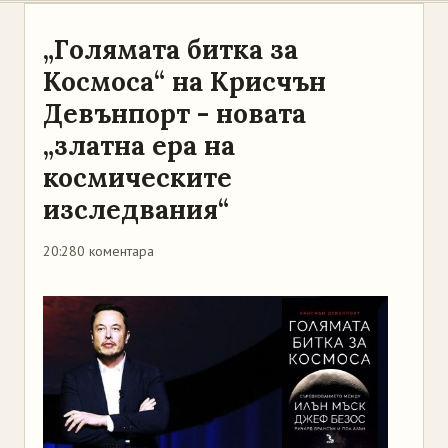
„Голямата битка за
Космоса“ на Крисчън
Девънпорт - новата
„златна ера на
космическите
изследвания“
20:28
0 коментара