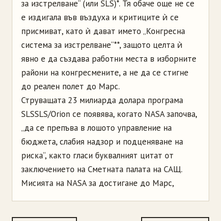
за изстрелване“ (или SLS)*. Тя обаче още не се
е издигала във въздуха и критиците ѝ се
присмиват, като ѝ дават името „Конгресна
система за изстрелване“**, защото целта ѝ
явно е да създава работни места в изборните
райони на конгресмените, а не да се стигне
до реален полет до Марс.
Струващата 23 милиарда долара програма
SLSSLS/Orion се появява, когато NASA започва,
„да се препъва в лошото управление на
бюджета, слабия надзор и подценяване на
риска“, както гласи буквалният цитат от
заключението на Сметната палата на САЩ.
Мисията на NASA за достигане до Марс,