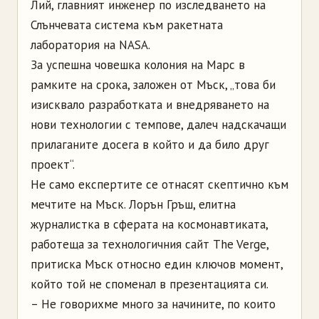
Лий, главният инженер по изследването на
Слънчевата система към ракетната
лаборатория на NASA.
За успешна човешка колония на Марс в
рамките на срока, заложен от Мъск, „това би
изисквало разработката и внедряването на
нови технологии с темпове, далеч надскачащи
прилаганите досега в който и да било друг
проект“.
Не само експертите се отнасят скептично към
мечтите на Мъск. Лорън Гръш, елитна
журналистка в сферата на космонавтиката,
работеща за технологичния сайт The Verge,
притиска Мъск относно един ключов момент,
който той не споменал в презентацията си.
– Не говорихме много за начините, по които