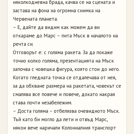
няколкодневна брада, качва се на сцената и
застава на фона на огромна снимка на
Червената планета.
– Е, дайте да видим как можем да ви
откараме до Марс – пита Мъск в началото на
речта си.
Отговорът е: с голяма ракета. За да покаже
точно колко голяма, презентацията на Мъск
започва с човешка фигура, която стои до него.
Когато гледната точка се отдалечава от нея,
за да обхване размера на ракетата, човекът се
смалява все повече и повече, докато накрая
става почти незабележим.
– Доста голяма – отбелязва очевидното Мъск.
Тъй като би могло да лети и отвъд Марс,
някои вече наричали Колониалния транспорт