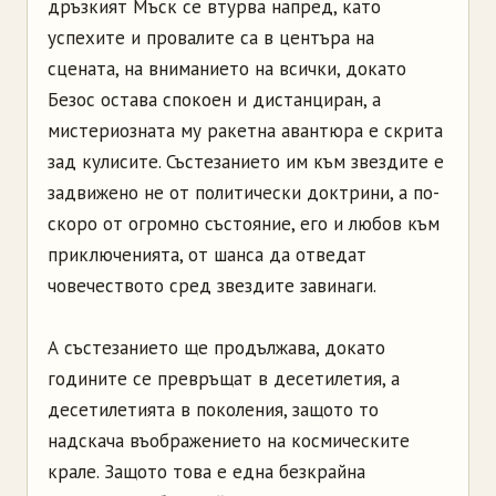
дръзкият Мъск се втурва напред, като
успехите и провалите са в центъра на
сцената, на вниманието на всички, докато
Безос остава спокоен и дистанциран, а
мистериозната му ракетна авантюра е скрита
зад кулисите. Състезанието им към звездите е
задвижено не от политически доктрини, а по-
скоро от огромно състояние, его и любов към
приключенията, от шанса да отведат
човечеството сред звездите завинаги.
А състезанието ще продължава, докато
годините се превръщат в десетилетия, а
десетилетията в поколения, защото то
надскача въображението на космическите
крале. Защото това е една безкрайна