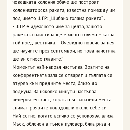
човешката колония обаче ще построят
колонизаторска ракета, известна помежду им
под името ШГР: „Шибано голяма ракета“ .
- ШГР е идеалното име за целта, защото
ракетата наистина ще е много голяма – казва
той пред вестника. – Очевидно повече за нея
ще научите през септември, но това наистина
ще ви отнесе главите.“
Моментът най-накрая настъпва. Вратите на
конферентната зала се отварят и тълпата се
втурва към предните места, близо до
подиума. За няколко минути настъпва
невероятен хаос, хората със запазени места
снимат рояците новодошли около себе си.
Най-сетне, когато всичко се успокоява, влиза
Мъск, облечен в тъмен пуловер, бяла риза и