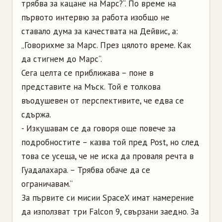
трябва за кацане на Марс?“. По време на
първото интервю за работа изобщо не
ставало дума за качествата на Дейвис, а:
„Говорихме за Марс. През цялото време. Как
да стигнем до Марс“.
Сега целта се приближава – поне в
представите на Мъск. Той е толкова
въодушевен от перспективите, че едва се
сдържа.
- Изкушавам се да говоря още повече за
подробностите – казва той пред Post, но след
това се усеща, че не иска да проваля речта в
Гуадалахара. – Трябва обаче да се
ограничавам.“
За първите си мисии SpaceX имат намерение
да използват три Falcon 9, свързани заедно. За