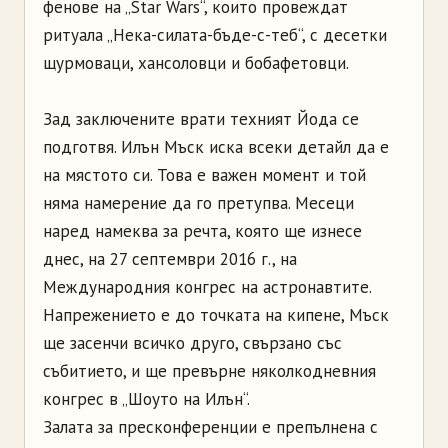
фенове на „Star Wars“, които провеждат
ритуала „Нека-силата-бъде-с-теб“, с десетки
щурмоваци, хансоловци и бобафетовци.
Зад заключените врати техният Йода се
подготвя. Илън Мъск иска всеки детайл да е
на мястото си. Това е важен момент и той
няма намерение да го претупва. Месеци
наред намеква за речта, която ще изнесе
днес, на 27 септември 2016 г., на
Международния конгрес на астронавтите.
Напрежението е до точката на кипене, Мъск
ще засенчи всичко друго, свързано със
събитието, и ще превърне няколкодневния
конгрес в „Шоуто на Илън“.
Залата за пресконференции е препълнена с