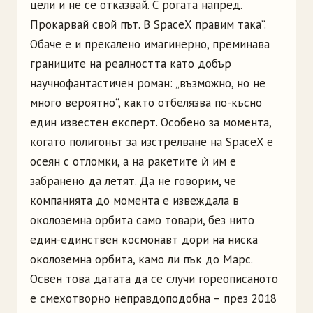
цели и не се отказвай. С рогата напред.
Прокарвай свой път. В SpaceX правим така“.
Обаче е и прекалено имагинерно, преминава
границите на реалността като добър
научнофантастичен роман: „възможно, но не
много вероятно“, както отбелязва по-късно
един известен експерт. Особено за момента,
когато полигонът за изстрелване на SpaceX е
осеян с отломки, а на ракетите ѝ им е
забранено да летят. Да не говорим, че
компанията до момента е извеждала в
околоземна орбита само товари, без нито
един-единствен космонавт дори на ниска
околоземна орбита, камо ли пък до Марс.
Освен това датата да се случи гореописаното
е смехотворно неправдоподобна – през 2018