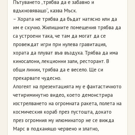
Пътуването „трябва да е забавно и
вдъхновяващо“, казва Мъск.
– Хората не трябва да бъдат натясно или да
им е скучно. Жилищните помещения трябва да
са устроени така, че там да могат да се
провеждат игри при нулева гравитация,
хората да плуват във въздуха. Трябва да има
киносалони, лекционни зали, ресторант. В
общи линии, трябва да е весело. Ще си
прекарвате чудесно.
Апогеят на презентацията му е фантастичното
четириминутно видео, което демонстрира
изстрелването на огромната ракета, полета на
космическия кораб през пустошта, докато
през огромния му илюминатор не се вижда
Марс в подканящо червено и златно,