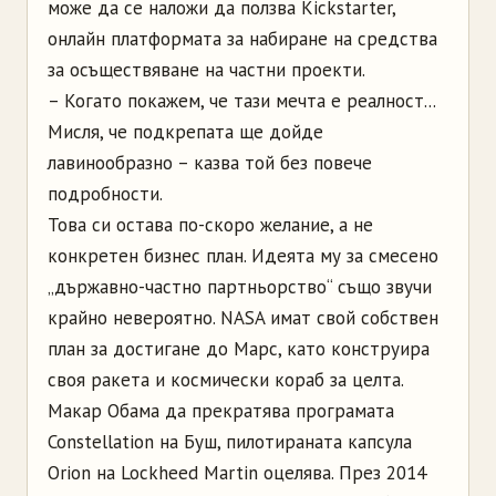
може да се наложи да ползва Kickstarter,
онлайн платформата за набиране на средства
за осъществяване на частни проекти.
– Когато покажем, че тази мечта е реалност...
Мисля, че подкрепата ще дойде
лавинообразно – казва той без повече
подробности.
Това си остава по-скоро желание, а не
конкретен бизнес план. Идеята му за смесено
„държавно-частно партньорство“ също звучи
крайно невероятно. NASA имат свой собствен
план за достигане до Марс, като конструира
своя ракета и космически кораб за целта.
Макар Обама да прекратява програмата
Constellation на Буш, пилотираната капсула
Orion на Lockheed Martin оцелява. През 2014