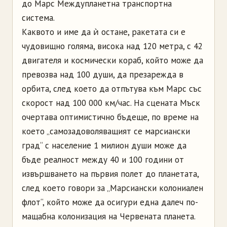
до Марс Междупланетна транспортна
система.
Каквото и име да ѝ остане, ракетата си е
чудовищно голяма, висока над 120 метра, с 42
двигателя и космически кораб, който може да
превозва над 100 души, да презарежда в
орбита, след което да отпътува към Марс със
скорост над 100 000 км/час. На сцената Мъск
очертава оптимистично бъдеще, по време на
което „самозадоволяващият се марсиански
град“ с население 1 милион души може да
бъде реалност между 40 и 100 години от
извършването на първия полет до планетата,
след което говори за „Марсиански колониален
флот“, който може да осигури една далеч по-
мащабна колонизация на Червената планета.