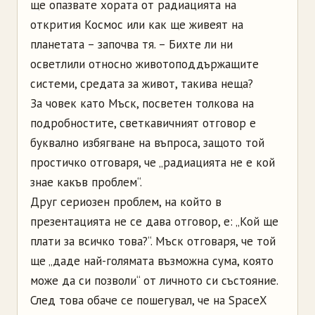
ще опазвате хората от радиацията на
открития Космос или как ще живеят на
планетата – започва тя. – Бихте ли ни
осветлили относно животоподдържащите
системи, средата за живот, такива неща?
За човек като Мъск, посветен толкова на
подробностите, светкавичният отговор е
буквално избягване на въпроса, защото той
простичко отговаря, че „радиацията не е кой
знае какъв проблем“.
Друг сериозен проблем, на който в
презентацията не се дава отговор, е: „Кой ще
плати за всичко това?“. Мъск отговаря, че той
ще „даде най-голямата възможна сума, която
може да си позволи“ от личното си състояние.
След това обаче се пошегувал, че на SpaceX