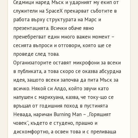
Седмици наред Мъск и ударният му екип от
служители на SpaceX прекарват съботите в
работа върху структурата на Марс и
презентацията. Всички обаче явно
пренебрегват един много важен момент –
сесията въпроси и отговори, която ще се
проведе след това.
Организаторите оставят микрофони за всеки
в публиката, а това скоро се оказва абсурдна
идея, защото всеки започва да пита Мъск за
всичко. Някой си Алдо, който звучи като
напушен с марихуана, казва, че току-що се
връщал от годишния поход в пустинята
Невада, наричан Burning Man – „Горящият
човек“, където е студено, прашно и
дискомфортно, а освен това и с преливаща