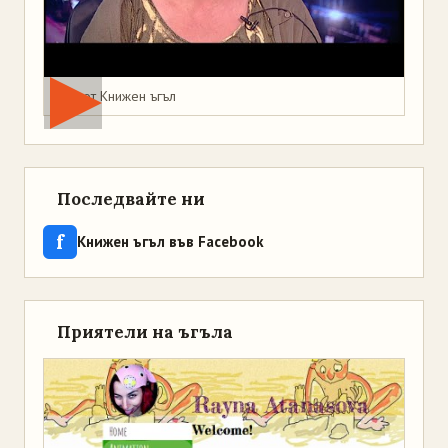
Мая от Книжен ъгъл
Последвайте ни
f
Книжен ъгъл във Facebook
Приятели на ъгъла