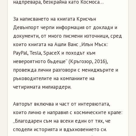
надпревара, безкрайна като Космоса…
За написването на книгата Крисчън
Девънпорт черпи информация от доклади и
документи, от много писмени източници, сред
които книгата на Ашли Ванс „Илън Мъск:
PayPal, Tesla, SpaceX и походът към
невероятното бъдеще“ (Кръгозор, 2016),
провежда лични разговори с мениджърите и
ръководителите на компаниите на
четиримата милиардери.
Авторът включва и част от интервютата,
които лично е направил с космическите крале:
„Благодарен съм на всеки един от тях, че
сподели историята и вдъхновението си.