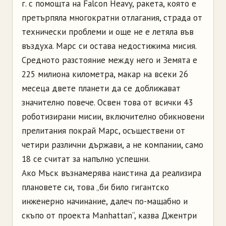
г. с помощта на Falcon Heavy, ракета, която е
претърпяла многократни отлагания, страда от
технически проблеми и още не е летяла във
въздуха. Марс си остава недостижима мисия.
Средното разстояние между него и Земята е
225 милиона километра, макар на всеки 26
месеца двете планети да се доближават
значително повече. Освен това от всички 43
роботизирани мисии, включително обикновени
прелитания покрай Марс, осъществени от
четири различни държави, а не компании, само
18 се считат за напълно успешни.
Ако Мъск възнамерява наистина да реализира
плановете си, това „би било гигантско
инженерно начинание, далеч по-мащабно и
скъпо от проекта Manhattan“, казва Джентри