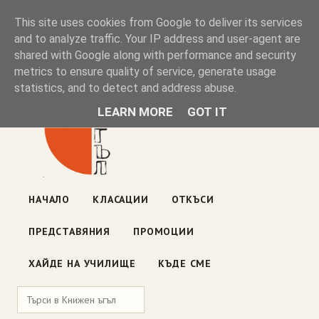
Книжен ъгъл
This site uses cookies from Google to deliver its services
and to analyze traffic. Your IP address and user-agent are
shared with Google along with performance and security
Блог на книжарницата — класации, откъси, нови книги
metrics to ensure quality of service, generate usage
ул. „Оборище" 117, София
· пон–пет 10:00–19:00 ·
statistics, and to detect and address abuse.
събота 10:00–16:00
LEARN MORE
GOT IT
НАЧАЛО
КЛАСАЦИИ
ОТКЪСИ
ПРЕДСТАВЯНИЯ
ПРОМОЦИИ
ХАЙДЕ НА УЧИЛИЩЕ
КЪДЕ СМЕ