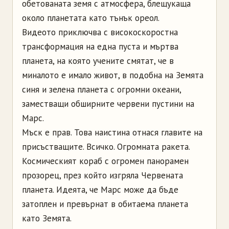
обетованата земя с атмосфера, блещукаща
около планетата като тънък ореол.
Видеото приключва с високоскоростна
трансформация на една пуста и мъртва
планета, на която учените смятат, че в
миналото е имало живот, в подобна на Земята
синя и зелена планета с огромни океани,
заместващи обширните червени пустини на
Марс.
Мъск е прав. Това наистина отнася главите на
присъстващите. Всичко. Огромната ракета.
Космическият кораб с огромен панорамен
прозорец, през който изгряла Червената
планета. Идеята, че Марс може да бъде
затоплен и превърнат в обитаема планета
като Земята.