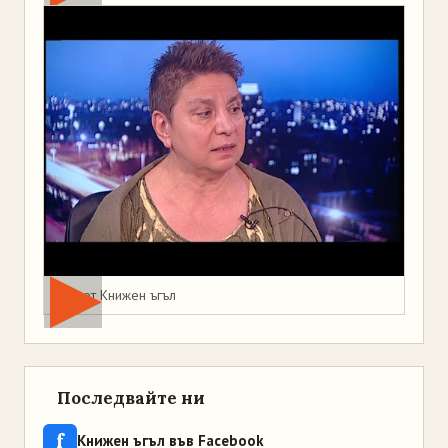
Мая от Книжен ъгъл
Последвайте ни
f
Книжен ъгъл във Facebook