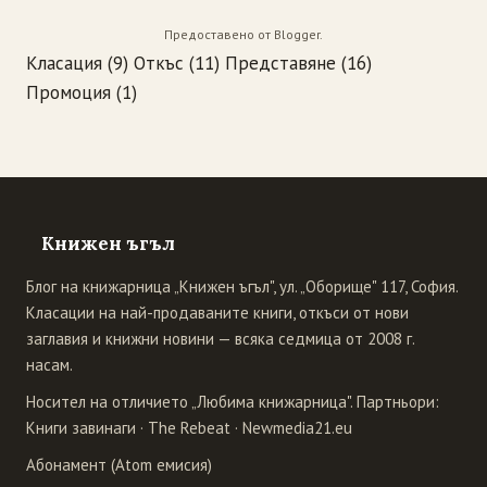
Предоставено от
Blogger
.
Класация
(9)
Откъс
(11)
Представяне
(16)
Промоция
(1)
Книжен ъгъл
Блог на книжарница „Книжен ъгъл", ул. „Оборище" 117, София.
Класации на най-продаваните книги, откъси от нови
заглавия и книжни новини — всяка седмица от 2008 г.
насам.
Носител на отличието „Любима книжарница". Партньори:
Книги завинаги
·
The Rebeat
·
Newmedia21.eu
Абонамент (Atom емисия)