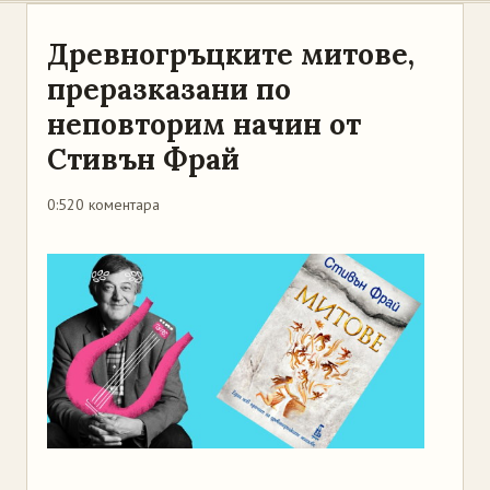
Древногръцките митове,
преразказани по
неповторим начин от
Стивън Фрай
0:52
0 коментара