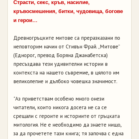
Страсти, секс, кръв, насилие,
кръвосмешения, битки, чудовища, богове
и герои…
Древногръцките митове са преразказани по
неповторим начин от Стивън Фрай. „Митове”
(Еднорог, превод Боряна Джанабетска)
пресъздава тези удивителни истории в
контекста на нашето съвремие, в цялото им
великолепие и дълбоко човешка значимост.
"Аз приветствам особено много онези
читатели, които никога досега не са се
срещали с героите и историите от гръцката
митология. Не е необходимо да знаете нищо,
за да прочетете тази книга; тя започва с една