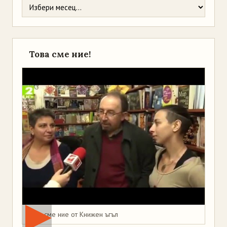
Това сме ние!
Това сме ние от Книжен ъгъл