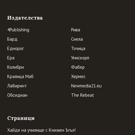
Издателства
4Publishing
Рива
Бард
Сиела
Еднорог
Точица
Ера
Унискорп
Колибри
Фабер
Кралица Маб
Хермес
Лабиринт
Newmedia21.eu
Обсидиан
The Rebeat
Страници
Хайде на училище с Книжен Ъгъл!