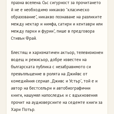
празна вселена. Със сигурност за прочитането
й не е необходимо никакво "класическо
образование", никакво познаване на разликите
между нектар и нимфа, сатири и кентаври или
между парки и фурии", пише в предговора
Стивън Фрай.
Блестящ и харизматичен актьор, телевизионен
водещ и режисьор, добре известен на
българската публика с незабравимото си
превъплъщение в ролята на Джийвс от
комедийния сериал „Дживс и Устър“, той е и
автор на бестселъри и автобиографични
книги, нашумял напоследък и с вдъхновения
прочит на аудиоверсиите на седемте книги за
Хари Потър.