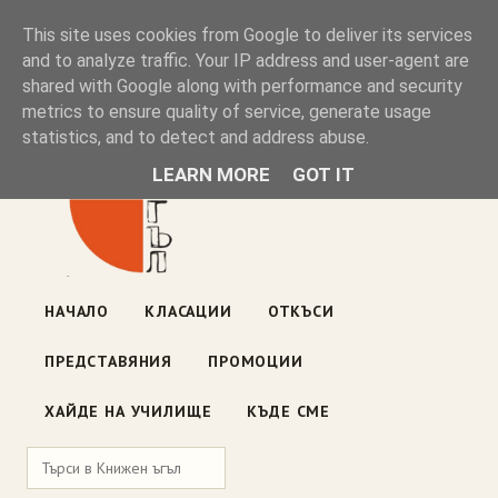
Книжен ъгъл
This site uses cookies from Google to deliver its services
and to analyze traffic. Your IP address and user-agent are
shared with Google along with performance and security
Блог на книжарницата — класации, откъси, нови книги
metrics to ensure quality of service, generate usage
ул. „Оборище" 117, София
· пон–пет 10:00–19:00 ·
statistics, and to detect and address abuse.
събота 10:00–16:00
LEARN MORE
GOT IT
НАЧАЛО
КЛАСАЦИИ
ОТКЪСИ
ПРЕДСТАВЯНИЯ
ПРОМОЦИИ
ХАЙДЕ НА УЧИЛИЩЕ
КЪДЕ СМЕ