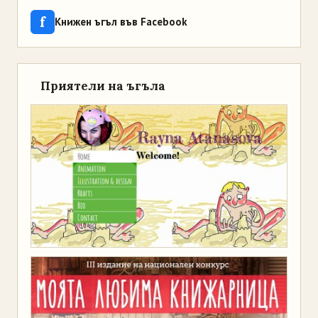
f
Книжен ъгъл във Facebook
Приятели на ъгъла