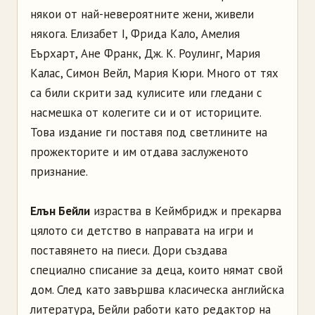
някои от най-невероятните жени, живели
някога. Елизабет I, Фрида Кало, Амелия
Еърхарт, Ане Франк, Дж. К. Роулинг, Мария
Калас, Симон Вейл, Мария Кюри. Много от тях
са били скрити зад кулисите или гледани с
насмешка от колегите си и от историците.
Това издание ги поставя под светлините на
прожекторите и им отдава заслуженото
признание.
Елън Бейли
израства в Кеймбридж и прекарва
цялото си детство в направата на игри и
поставянето на пиеси. Дори създава
специално списание за деца, които нямат свой
дом. След като завършва класическа английска
литература, Бейли работи като редактор на