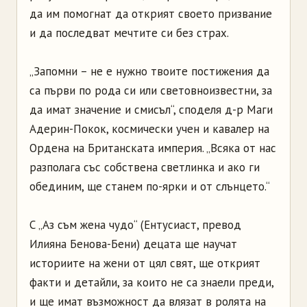
да им помогнат да открият своето призвание
и да последват мечтите си без страх.
„Запомни – не е нужно твоите постижения да
са първи по рода си или световноизвестни, за
да имат значение и смисъл“, споделя д-р Маги
Адерин-Покок, космически учен и кавалер на
Ордена на Британската империя. „Всяка от нас
разполага със собствена светлинка и ако ги
обединим, ще станем по-ярки и от слънцето.“
С „Аз съм жена чудо“ (Ентусиаст, превод
Илияна Бенова-Бени) децата ще научат
историите на жени от цял свят, ще открият
факти и детайли, за които не са знаели преди,
и ще имат възможност да влязат в ролята на