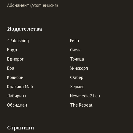
Абонамент (Atom емисия)
Издателства
4Publishing
Рива
Бард
Сиела
Еднорог
Точица
Ера
Унискорп
Колибри
Фабер
Кралица Маб
Хермес
Лабиринт
Newmedia21.eu
Обсидиан
The Rebeat
Страници