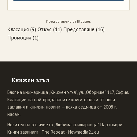
Предоставено от
Blogger
.
Класация
(9)
Откъс
(11)
Представяне
(16)
Промоция
(1)
Книжен ъгъл
Блог на книжарница „Книжен ъгъл", ул. „Оборище" 117, София.
Класации на най-продаваните книги, откъси от нови
заглавия и книжни новини — всяка седмица от 2008 г.
насам.
Носител на отличието „Любима книжарница". Партньори:
Книги завинаги
·
The Rebeat
·
Newmedia21.eu