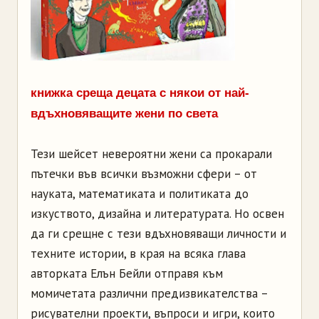
книжка среща децата с някои от най-
вдъхновяващите жени по света
Тези шейсет невероятни жени са прокарали
пътечки във всички възможни сфери – от
науката, математиката и политиката до
изкуството, дизайна и литературата. Но освен
да ги срещне с тези вдъхновяващи личности и
техните истории, в края на всяка глава
авторката Елън Бейли отправя към
момичетата различни предизвикателства –
рисувателни проекти, въпроси и игри, които