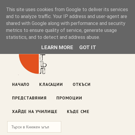
Книжен ъгъл
This site uses cookies from Google to deliver its services
and to analyze traffic. Your IP address and user-agent are
shared with Google along with performance and security
Блог на книжарницата — класации, откъси, нови книги
metrics to ensure quality of service, generate usage
ул. „Оборище" 117, София
· пон–пет 10:00–19:00 ·
statistics, and to detect and address abuse.
събота 10:00–16:00
LEARN MORE
GOT IT
НАЧАЛО
КЛАСАЦИИ
ОТКЪСИ
ПРЕДСТАВЯНИЯ
ПРОМОЦИИ
ХАЙДЕ НА УЧИЛИЩЕ
КЪДЕ СМЕ