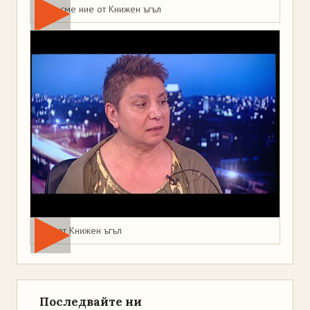
Това сме ние от Книжен ъгъл
Мая от Книжен ъгъл
Последвайте ни