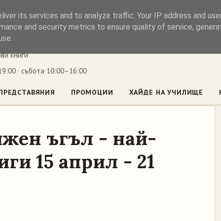
iver its services and to analyze traffic. Your IP address and us
ъл
mance and security metrics to ensure quality of service, gener
use.
ови книги
9:00 · събота 10:00–16:00
ПРЕДСТАВЯНИЯ
ПРОМОЦИИ
ХАЙДЕ НА УЧИЛИЩЕ
жен ъгъл - най-
ги 15 април - 21