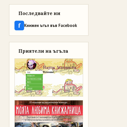
Последвайте ни
f
Книжен ъгъл във Facebook
Приятели на ъгъла