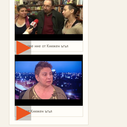
Това сме ние от Книжен ъгъл
Мая от Книжен ъгъл