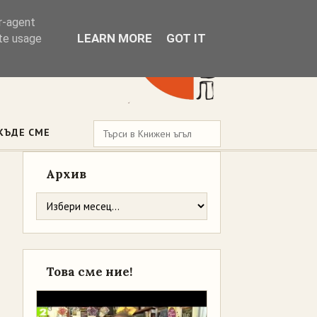
er-agent
LEARN MORE
GOT IT
ate usage
КЪДЕ СМЕ
Архив
Това сме ние!