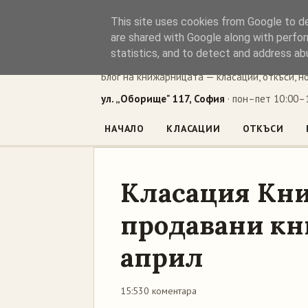
This site uses cookies from Google to del
Книжен ъг
are shared with Google along with perfor
statistics, and to detect and address ab
Блог на книжарницата — класации, откъси, н
ул. „Оборище" 117, София
· пон–пет 10:00–1
НАЧАЛО
КЛАСАЦИИ
ОТКЪСИ
Класация Кни
продавани кни
април
15:53
0 коментара