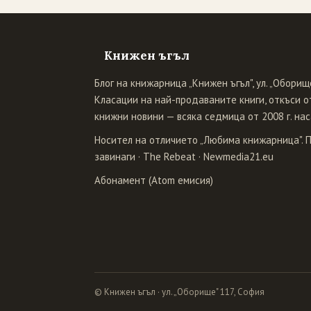
Книжен ъгъл
Блог на книжарница „Книжен ъгъл", ул. „Оборище
Класации на най-продаваните книги, откъси от
книжни новини — всяка седмица от 2008 г. нас
Носител на отличието „Любима книжарница". 
завинаги
·
The Rebeat
·
Newmedia21.eu
Абонамент (Atom емисия)
© Книжен ъгъл · ул. „Оборище" 117, София