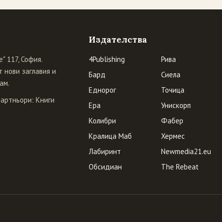
Издателства
" 117, София.
4Publishing
Рива
 нови заглавия и
Бард
Сиела
ам.
Еднорог
Точица
Партньори:
Книги
Ера
Унискорп
Колибри
Фабер
Кралица Маб
Хермес
Лабиринт
Newmedia21.eu
Обсидиан
The Rebeat