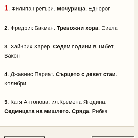
1
. Филипа Грегъри.
Мочурища
. Еднорог
2
. Фредрик Бакман.
Тревожни хора
. Сиела
3
.
Хайнрих Харер.
Седем години в Тибет
.
Вакон
4
. Джавнис Париат.
Сърцето с девет стаи
.
Колибри
5
. Катя Антонова, ил.Кремена Ягодина.
Седмицата на мишлето. Сряда
. Рибка