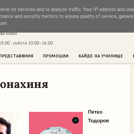
iver its services and to analyze traffic. Your IP address and us
ъл
mance and security metrics to ensure quality of service, gener
use.
ови книги
9:00 · събота 10:00–16:00
ПРЕДСТАВЯНИЯ
ПРОМОЦИИ
ХАЙДЕ НА УЧИЛИЩЕ
монахиня
Петко
Тодоров