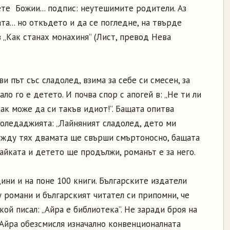
цете Божии... подпис: неутешимите родители. Аз
та... но откъдето и да се погледне, на твърде
в „Как станах монахиня” (Лист, превод Нева
ви път със сладолед, взима за себе си смесен, за
тало го е детето. И почва спор с апогей в: „Не ти ли
Как може да си такъв идиот!”. Бащата опитва
доледаджията: „Лайняният сладолед, дето ми
между тях двамата ще свърши смъртоносно, бащата
айката и детето ще продължи, романът е за него.
ини и на поне 100 книги. Българските издатели
 романи и българският читател си припомни, че
кой писал: „Айра е библиотека”. Не заради броя на
 Айра обезсмисля изначално конвенционалната