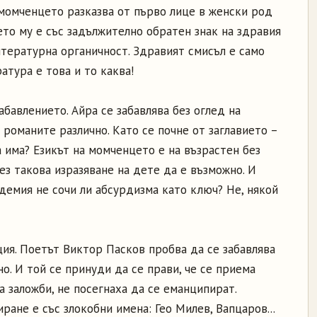
 момченцето разказва от първо лице в женски род
ето му е със задължително обратен знак на здравия
литературна органичност. Здравият смисъл е само
атура е това и то каква!
бавлението. Айра се забавлява без оглед на
 романите различно. Като се почне от заглавието –
а има? Езикът на момченцето е на възрастен без
ез такова изразяване на дете да е възможно. И
демия не сочи ли абсурдизма като ключ? Не, някой
ия. Поетът Виктор Пасков пробва да се забавлява
но. И той се принуди да се прави, че се приема
а заложби, не посегнаха да се еманципират.
ане е със злокобни имена: Гео Милев, Вапцаров...