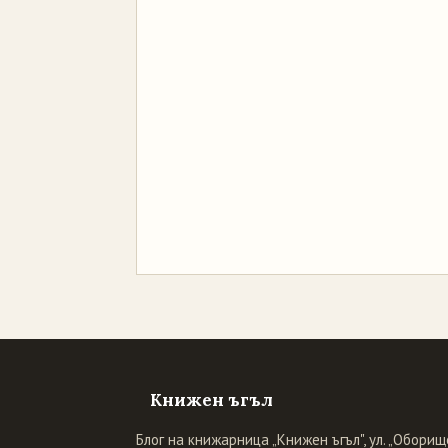
Книжен ъгъл
Блог на книжарница „Книжен ъгъл", ул. „Оборище