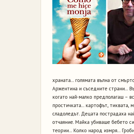
храната... голямата вълна от смър
Аржентина и съседните страни... В
когато най-малко предполагаш – в
простичката... картофът, тиквата, м
сладоледът. Децата пострадаха най-
отчаяние. Майка убиваше бебето си
теории... Колко народ измря... Гр