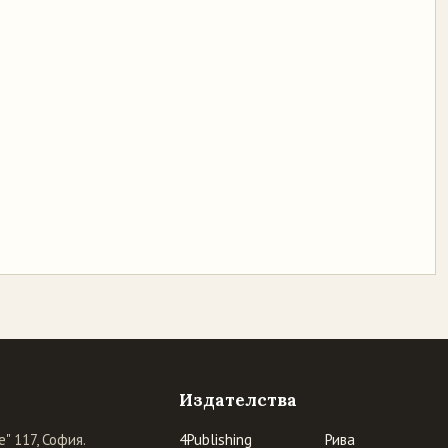
Издателства
" 117, София.
4Publishing
Рива