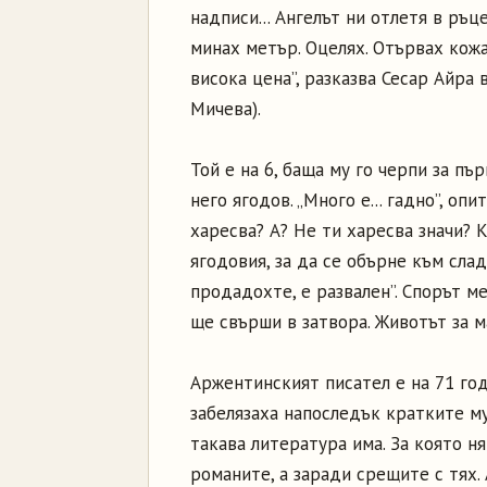
надписи... Ангелът ни отлетя в ръ
минах метър. Оцелях. Отървах кожа
висока цена”, разказва Сесар Айра 
Мичева).
Той е на 6, баща му го черпи за пър
него ягодов. „Много е... гадно”, опи
харесва? А? Не ти харесва значи? 
ягодовия, за да се обърне към сла
продадохте, е развален”. Спорът 
ще свърши в затвора. Животът за м
Аржентинският писател е на 71 год
забелязаха напоследък кратките му
такава литература има. За която ня
романите, а заради срещите с тях.