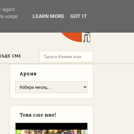
er-agent
LEARN MORE
GOT IT
ate usage
КЪДЕ СМЕ
Архив
Това сме ние!