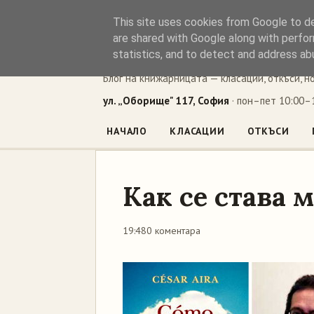
This site uses cookies from Google to del
Книжен ъг
are shared with Google along with perfor
statistics, and to detect and address ab
Блог на книжарницата — класации, откъси, н
ул. „Оборище" 117, София
· пон–пет 10:00–1
НАЧАЛО
КЛАСАЦИИ
ОТКЪСИ
Как се става 
19:48
0 коментара