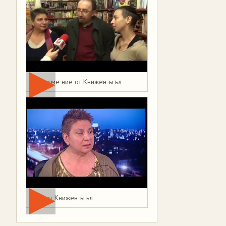
Това сме ние от Книжен ъгъл
Мая от Книжен ъгъл