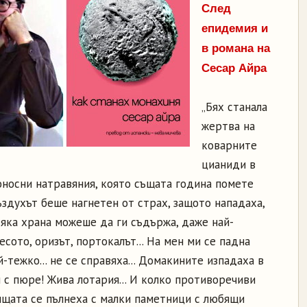
След
епидемия и
в романа на
Сесар Айра
„Бях станала
жертва на
коварните
цианиди в
тоносни натравяния, която същата година помете
ъздухът беше нагнетен от страх, защото нападаха,
сяка храна можеше да ги съдържа, даже най-
есото, оризът, портокалът... На мен ми се падна
тежко... не се справяха... Домакините изпадаха в
 с пюре! Жива лотария... И колко противоречиви
обищата се пълнеха с малки паметници с любящи