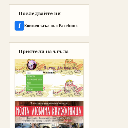
Последвайте ни
f
Книжен ъгъл във Facebook
Приятели на ъгъла