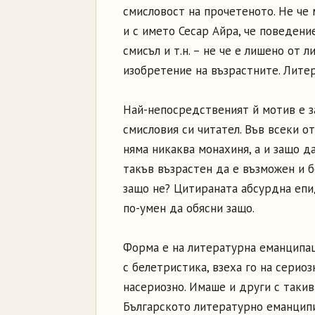
смисловост на прочетеното. Не че
и с името Сесар Айра, че поведени
смисъл и т.н. – не че е лишено от 
изобретение на възрастните. Литер
Най-непосредственият й мотив е за
смисловия си читател. Във всеки от
няма никаква монахиня, а и защо д
такъв възрастен да е възможен и б
защо не? Цитираната абсурдна епи
по-умен да обясни защо.
Форма е на литературна еманципац
с белетристика, взеха го на сериоз
насериозно. Имаше и други с такив
Българското литературно еманципир