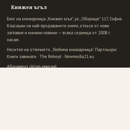
Книжен ъгъл
Блог на книжарница „Книжен ъгъл", ул. „Оборище" 117, София.
Класации на най-продаваните книги, откъси от нови
заглавия и книжни новини — всяка седмица от 2008 г.
насам.
Носител на отличието „Любима книжарница". Партньори:
Книги завинаги
·
The Rebeat
·
Newmedia21.eu
Абонамент (Atom емисия)
Издателства
4Publishing
Рива
Бард
Сиела
Еднорог
Точица
Ера
Унискорп