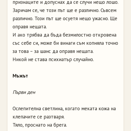
признаците и допуснах да се случи нещо лошо.
Заричам се, че този път ще е различно. Съвсем
различно. Този път ще осуетя нещо ужасно. Ще
оправя нещата.
И ако трябва да бъда безмилостно откровена
със себе си, може би винаги съм копняла точно
за това – за шанс да оправя нещата.
Никой не става психиатър случайно.
Мъжът
Първи ден
Ослепителна светлина, когато меката кожа на
клепачите се разтваря.
Тяло, проснато на брега.