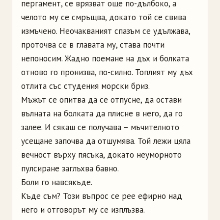
пергамент, се врязват още по-дълбоко, а
челото му се смръщва, докато той се свива
измъчено. Неочакваният спазъм се удължава,
проточва се в главата му, става почти
непоносим. Жадно поемане на дъх и болката
отново го пронизва, по-силно. Топлият му дъх
отлита със студения морски бриз.
Мъжът се опитва да се отпусне, да остави
вълната на болката да плисне в него, да го
залее. И сякаш се получава – мъчителното
усещане започва да отшумява. Той лежи цяла
вечност върху пясъка, докато неуморното
пулсиране заглъхва бавно.
Боли го навсякъде.
Къде съм? Този въпрос се рее ефирно над
него и отговорът му се изплъзва.