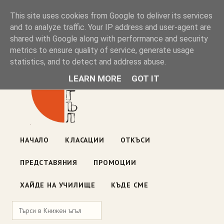
Книжен ъгъл
This site uses cookies from Google to deliver its services
and to analyze traffic. Your IP address and user-agent are
shared with Google along with performance and security
Блог на книжарницата — класации, откъси, нови книги
metrics to ensure quality of service, generate usage
ул. „Оборище" 117, София
· пон–пет 10:00–19:00 ·
statistics, and to detect and address abuse.
събота 10:00–16:00
LEARN MORE
GOT IT
НАЧАЛО
КЛАСАЦИИ
ОТКЪСИ
ПРЕДСТАВЯНИЯ
ПРОМОЦИИ
ХАЙДЕ НА УЧИЛИЩЕ
КЪДЕ СМЕ