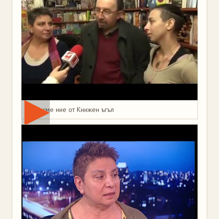
Това сме ние от Книжен ъгъл