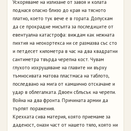
Ускоряваме на излизане от завоя и колата
поднася опасно близо до края на тясното
платно, което тук вече е в гората. Допускам
да се прокрадне мисълта за последиците от
евентуална катастрофа: виждам как нежната
пихтия на неокортекса ни се размазва със сто
и петдесет километра в час на два квадратни
сантимет­ра твърда черепна кост. Чувам
глухото изхрущяване на главите ни върху
тъмносивата матова пластмаса на таблото,
последвано на мига от камшично отскачане и
удар в облегалката. Двоен сблъсък на черепи.
Война на два фронта. Причината армии да
търпят поражения.
Крехката сива материя, която приемаме за
даденост, онази част от нашето тяло, която ни