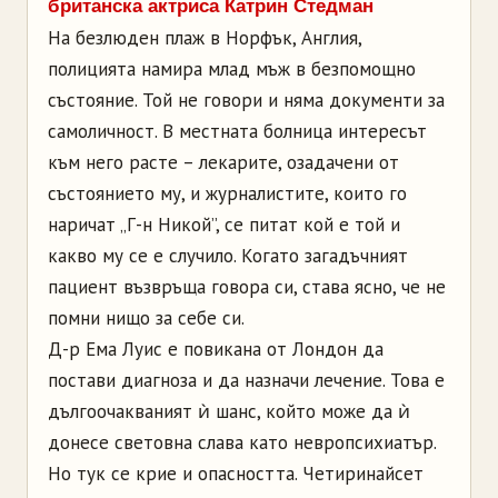
британска актриса Катрин Стедман
На безлюден плаж в Норфък, Англия,
полицията намира млад мъж в безпомощно
състояние. Той не говори и няма документи за
самоличност. В местната болница интересът
към него расте – лекарите, озадачени от
състоянието му, и журналистите, които го
наричат „Г-н Никой”, се питат кой е той и
какво му се е случило. Когато загадъчният
пациент възвръща говора си, става ясно, че не
помни нищо за себе си.
Д-р Ема Луис е повикана от Лондон да
постави диагноза и да назначи лечение. Това е
дългоочакваният ѝ шанс, който може да ѝ
донесе световна слава като невропсихиатър.
Но тук се крие и опасността. Четиринайсет