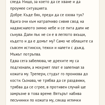
следа. Нищо, за което да се хване и да
проумее ситуацията.
Добре. Къде бях, преди да се озова тук?
Вдига очи към натрапчиво сивия свод на
надвисналото зимно небе и се пита дали не
сънува. Дали пък не си е в леглото вкъщи,
където и да е домът му? Само че облаците са
съвсем истински, тежки и налети с дъжд.
Мъжът потръпва.
Едва сега забелязва, че дрехите му са
подгизнали, а мокрият плат е залепнал за
кожата му. Трепери, студът го пронизва до
кости. Съзнава, че трябва да се раздвижи,
трябва да се сгрее, в противен случай ще
замръзне в това време. Вятърът набива
песъчинки по кожата му, сякаш иглички