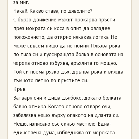
за миг.
Чакай. Какво става, по дяволите?
С бързо движение мъжът прокарва пръсти
през мок­рата си коса в опит да овладее
положението, да открие някаква логика. Не
може съвсем нищо да не помни. Плъзва ръка
по тила си и пулсиращата болка в основата на
черепа отново избухва, връхлита го мощно.
Той си поема рязко дъх, дръпва ръка и вижда
тъмното петно по пръстите си.
Кръв.
Затваря очи и диша дълбоко, докато болката
бавно отмира. Когато отново отваря очи,
забелязва нещо върху опакото на дланта си.
Нещо, изписано със синьо мастило. Една-
единствена дума, избледняла от морската