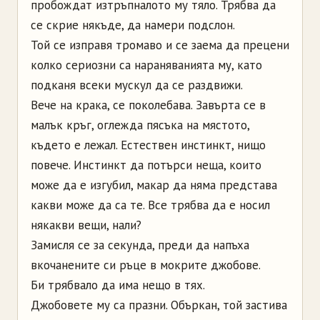
пробождат изтръпналото му тяло. Трябва да
се скрие някъде, да намери подслон.
Той се изправя тромаво и се заема да прецени
колко сериозни са нараняванията му, като
подканя всеки мускул да се раздвижи.
Вече на крака, се поколебава. Завърта се в
малък кръг, оглежда пясъка на мястото,
където е лежал. Естествен инстинкт, нищо
повече. Инстинкт да потърси неща, които
може да е изгубил, макар да няма представа
какви може да са те. Все трябва да е носил
някакви вещи, нали?
Замисля се за секунда, преди да напъха
вкочанените си ръце в мокрите джобове.
Би трябвало да има нещо в тях.
Джобовете му са празни. Объркан, той застива