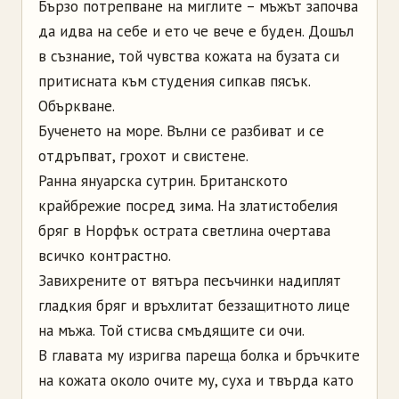
Бързо потрепване на миглите – мъжът започва
да идва на себе и ето че вече е буден. Дошъл
в съзнание, той чувства кожата на бузата си
притисната към студения сипкав пясък.
Объркване.
Бученето на море. Вълни се разбиват и се
отдръпват, грохот и свистене.
Ранна януарска сутрин. Британското
крайбрежие посред зима. На златистобелия
бряг в Норфък острата светлина очертава
всичко контрастно.
Завихрените от вятъра песъчинки надиплят
гладкия бряг и връхлитат беззащитното лице
на мъжа. Той стисва смъдящите си очи.
В главата му изригва пареща болка и бръчките
на кожата около очите му, суха и твърда като