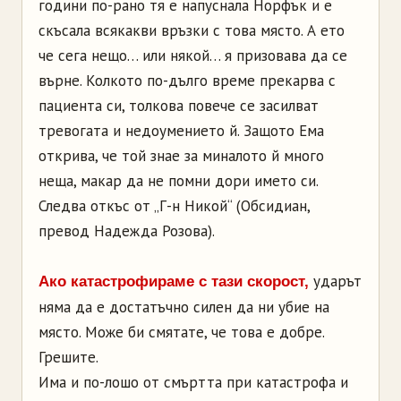
години по-рано тя е напуснала Норфък и е
скъсала всякакви връзки с това място. А ето
че сега нещо… или някой… я призовава да се
върне. Колкото по-дълго време прекарва с
пациента си, толкова повече се засилват
тревогата и недоумението й. Защото Ема
открива, че той знае за миналото й много
неща, макар да не помни дори името си.
Следва откъс от „Г-н Никой“ (Обсидиан,
превод Надежда Розова).
ударът
Ако катастрофираме с тази скорост,
няма да е достатъчно силен да ни убие на
място. Може би смятате, че това е добре.
Грешите.
Има и по-лошо от смъртта при катастрофа и