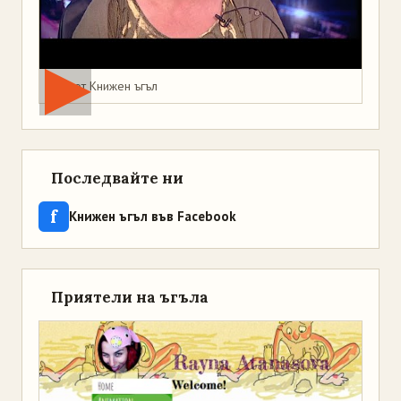
Мая от Книжен ъгъл
Последвайте ни
f
Книжен ъгъл във Facebook
Приятели на ъгъла