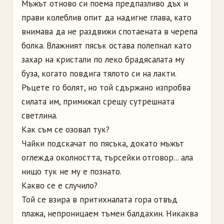
Мъжът отново си поема предпазливо дъх и
прави колеблив опит да надигне глава, като
внимава да не раздвижи спотаената в черепа
болка. Влажният пясък остава полепнал като
захар на кристали по леко брадясалата му
буза, когато повдига тялото си на лакти.
Ръцете го болят, но той сдържано изпробва
силата им, примижал срещу сутрешната
светлина.
Как съм се озовал тук?
Чайки подскачат по пясъка, докато мъжът
оглежда околността, търсейки отговор... ала
нищо тук не му е познато.
Какво се е случило?
Той се взира в притихналата гора отвъд
плажа, непроницаем тъмен балдахин. Никаква