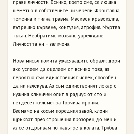
прави личности. Всичко, което сме, се люшка
шеметно в собствените ни черепи. Фронтална,
теменна и тилна травма. Масивен кръвоизлив,
вътрешно кървене, контузия, атрофия. Мъртва
тъкан. Необратимо мозъчно увреждане.
Личността ни – заличена.
Нова мисъл помита ужасяващите образи: дори
ако успеем да оцелеем от всичко това, аз
вероятно съм единственият човек, способен
да ни излекува. Аз съм единственият лекар с
нужния клиничен опит в радиус от сто и
петдесет километра. Горчива ирония.
Вземаме на косъм поредния завой, клони
щръкват през строшения прозорец до мен и
аз се отдръпвам по-навътре в колата. Трябва