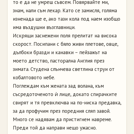
то е да не умреш съвсем. Повярвайте ми,
знам, нали съм лекар. Като се замисля, голяма
изненада ще е, ако тази кола под наем изобщо
има въздушни възглавници.
Искрящи заснежени поля прелитат на висока
скорост. Посипани с бяло живи плетове, овце,
дълбоки бразди и канавки – пейзажът на
моето детство, пасторална Англия през
зимата. Студена слънчева светлина струи от
кобалтовото небе.
Поглеждам към жената зад волана, към
съсредоточеното ѝ лице, докато спирачките
свирят и тя превключва на по-ниска предавка,
за да профучим през поредния сляп завой.
Много се надявам да пристигнем навреме.
Преди той да направи нещо ужасно.