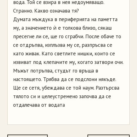
вода. Той се взира в нея недоумяващо.
Странно. Какво означава тя?
Думата мъждука в периферията на паметта
му, а значението ѝ е толкова близо, сякаш
пресегне ли се, ще го сграбчи. После обаче то
се отдръпва, изплъзва му се, разпръсва се
като живак. Като светлите нишки, които се
извиват под клепачите му, когато затвори очи.
Мъжът потръпва, студът го връща в
настоящето. Трябва да се подслони някъде.
Ще се сетя, убеждава се той наум. Разтърсва
тялото си и целеустремено започва да се
отдалечава от водата