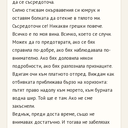
да се съсредоточа.
Силно стисвам окървавения си юмрук и
оставям болката да отекне в тялото ми.
Съсредоточи се! Никакви грешки повече.
Всичко е по моя вина. Всичко, което се случи.
Можех да го предотвратя, ако се бях
справила по-добре, ако бях наблюдавала по-
внимателно. Ако бях доловила някои
подробности, ако бях разпознала признаците.
Вдигам очи към платното отпред. Виждам как
отбивката приближава бързо на хоризонта:
пътят право надолу към морето, към бурната
водна шир. Той ще е там. Ако не сме
закъснели.
Веднъж, преди доста време, също не
внимавах до­статъчно. И тогава не забелязах