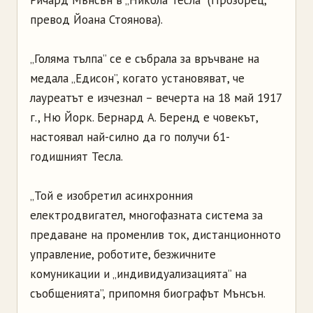
Ричард Мънсън в „Никола Тесла” (Прозорец,
превод Йоана Стоянова).
„Голяма тълпа” се е събрала за връчване на
медала „Едисон”, когато установяват, че
лауреатът е изчезнал – вечерта на 18 май 1917
г., Ню Йорк. Бернард А. Беренд е човекът,
настоявал най-силно да го получи 61-
годишният Тесла.
„Той е изобретил асинхронния
електродвигател, многофазната система за
предаване на променлив ток, дистанционното
управление, роботите, безжичните
комуникации и „индивидуализацията” на
съобщенията”, припомня биографът Мънсън.