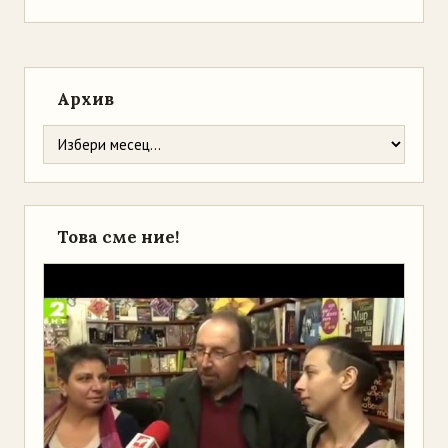
Архив
Това сме ние!