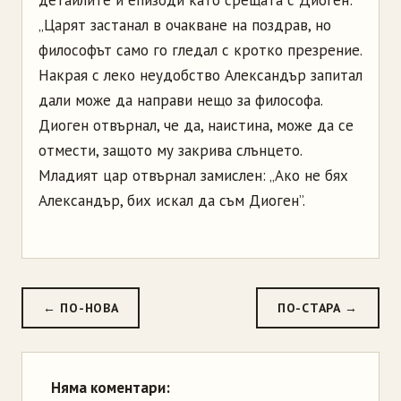
детайлите и епизоди като срещата с Диоген:
„Царят застанал в очакване на поздрав, но
философът само го гледал с кротко презрение.
Накрая с леко неудобство Александър запитал
дали може да направи нещо за философа.
Диоген отвърнал, че да, наистина, може да се
отмести, защото му закрива слънцето.
Младият цар отвърнал замислен: „Ако не бях
Александър, бих искал да съм Диоген”.
← ПО-НОВА
ПО-СТАРА →
Няма коментари: