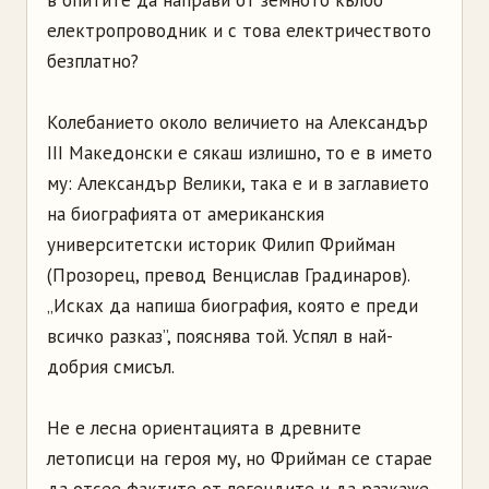
в опитите да направи от земното кълбо
електропроводник и с това електричеството
безплатно?
Колебанието около величието на Александър
III Македонски е сякаш излишно, то е в името
му: Александър Велики, така е и в заглавието
на биографията от американския
университетски историк Филип Фрийман
(Прозорец, превод Венцислав Градинаров).
„Исках да напиша биография, която е преди
всичко разказ”, пояснява той. Успял в най-
добрия смисъл.
Не е лесна ориентацията в древните
летописци на героя му, но Фрийман се старае