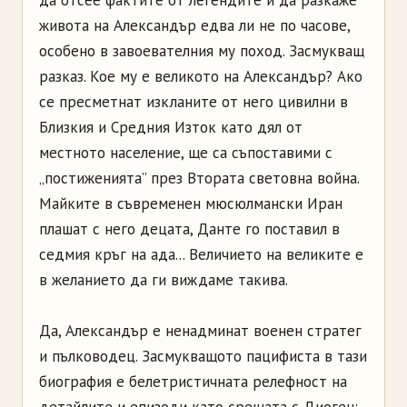
да отсее фактите от легендите и да разкаже
живота на Александър едва ли не по часове,
особено в завоевателния му поход. Засмукващ
разказ. Кое му е великото на Александър? Ако
се пресметнат изкланите от него цивилни в
Близкия и Средния Изток като дял от
местното население, ще са съпоставими с
„постиженията” през Втората световна война.
Майките в съвременен мюсюлмански Иран
плашат с него децата, Данте го поставил в
седмия кръг на ада... Величието на великите е
в желанието да ги виждаме такива.
Да, Александър е ненадминат военен стратег
и пълководец. Засмукващото пацифиста в тази
биография е белетристичната релефност на