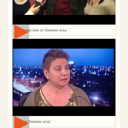
Това сме ние от Книжен ъгъл
Мая от Книжен ъгъл