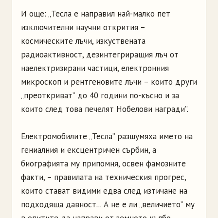
И още: „Тесла е направил най-малко пет
изключителни научни открития –
космическите лъчи, изкуствената
радиоактивност, дезинтегриращия лъч от
наелектризирани частици, електронния
микроскоп и рентгеновите лъчи – които други
„преоткриват” до 40 години по-късно и за
които след това печелят Нобелови награди”.
Електромобилите „Тесла” разшумяха името на
гениалния и ексцентричен сърбин, а
биографията му припомня, освен фамозните
факти, – правилата на техническия прогрес,
които стават видими едва след изтичане на
подходяща давност... А не е ли „величието” му