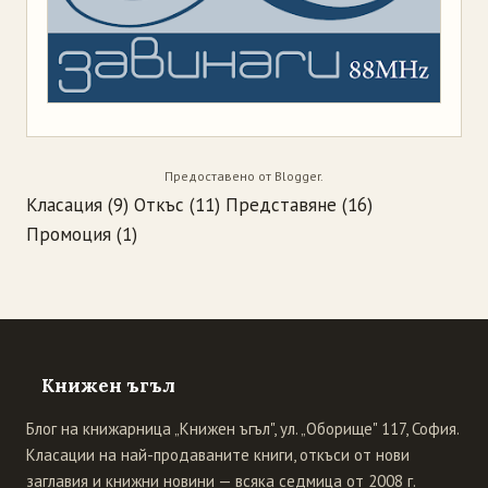
Предоставено от
Blogger
.
Класация
(9)
Откъс
(11)
Представяне
(16)
Промоция
(1)
Книжен ъгъл
Блог на книжарница „Книжен ъгъл", ул. „Оборище" 117, София.
Класации на най-продаваните книги, откъси от нови
заглавия и книжни новини — всяка седмица от 2008 г.