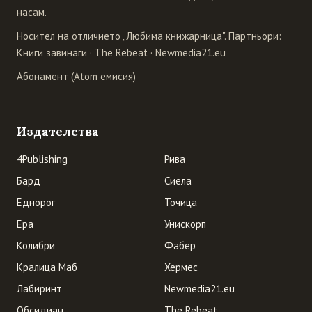
насам.
Носител на отличието „Любима книжарница". Партньори:
Книги завинаги
·
The Rebeat
·
Newmedia21.eu
Абонамент (Atom емисия)
Издателства
4Publishing
Рива
Бард
Сиела
Еднорог
Точица
Ера
Унискорп
Колибри
Фабер
Кралица Маб
Хермес
Лабиринт
Newmedia21.eu
Обсидиан
The Rebeat