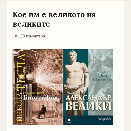
Кое им е великото на
великите
18:15
0 коментара