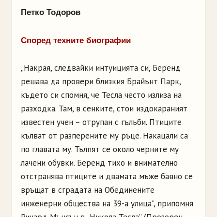
Петко Тодоров
Според техните биографии
„Накрая, следвайки интуицията си, Беренд
решава да провери близкия Брайънт Парк,
където си спомня, че Тесла често излиза на
разходка. Там, в сенките, стои издокараният
известен учен – отрупан с гълъби. Птиците
кълват от разперените му ръце. Накацали са
по главата му. Тълпят се около черните му
лачени обувки. Беренд тихо и внимателно
отстранява птиците и двамата мъже бавно се
връщат в сградата на Обединените
инженерни общества на 39-а улица”, припомня