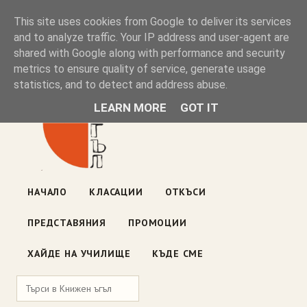
Книжен ъгъл
This site uses cookies from Google to deliver its services
and to analyze traffic. Your IP address and user-agent are
shared with Google along with performance and security
Блог на книжарницата — класации, откъси, нови книги
metrics to ensure quality of service, generate usage
ул. „Оборище" 117, София
· пон–пет 10:00–19:00 ·
statistics, and to detect and address abuse.
събота 10:00–16:00
LEARN MORE
GOT IT
НАЧАЛО
КЛАСАЦИИ
ОТКЪСИ
ПРЕДСТАВЯНИЯ
ПРОМОЦИИ
ХАЙДЕ НА УЧИЛИЩЕ
КЪДЕ СМЕ