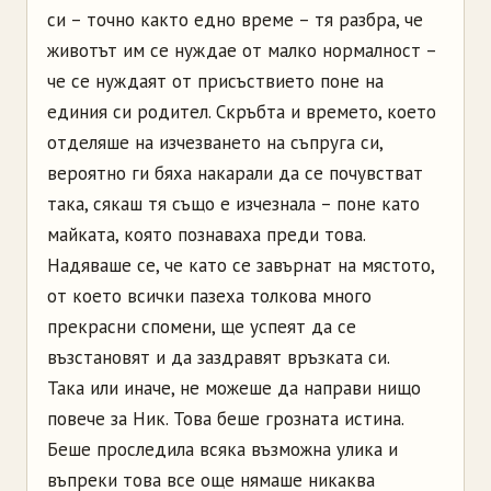
си – точно както едно време – тя разбра, че
животът им се нуждае от малко нормалност –
че се нуждаят от присъствието поне на
единия си родител. Скръбта и времето, което
отделяше на изчезването на съпруга си,
вероятно ги бяха накарали да се почувстват
така, сякаш тя също е изчезнала – поне като
майката, която познаваха преди това.
Надяваше се, че като се завърнат на мястото,
от което всички пазеха толкова много
прекрасни спомени, ще успеят да се
възстановят и да заздравят връзката си.
Така или иначе, не можеше да направи нищо
повече за Ник. Това беше грозната истина.
Беше проследила всяка възможна улика и
въпреки това все още нямаше никаква