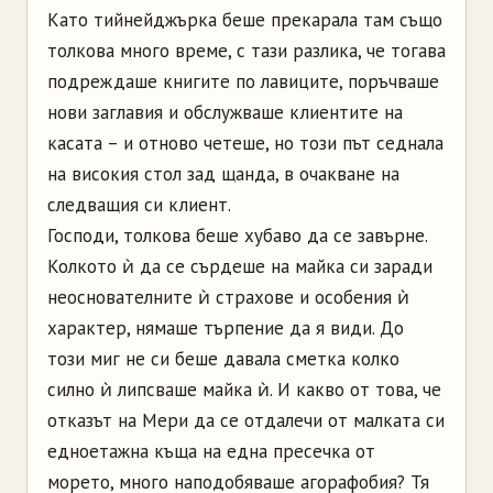
Като тийнейджърка беше прекарала там също
толкова много време, с тази разлика, че тогава
подреждаше книгите по лавиците, поръчваше
нови заглавия и обслужваше клиентите на
касата – и отново четеше, но този път седнала
на високия стол зад щанда, в очакване на
следващия си клиент.
Господи, толкова беше хубаво да се завърне.
Колкото ѝ да се сърдеше на майка си заради
неоснователните ѝ страхове и особения ѝ
характер, нямаше търпение да я види. До
този миг не си беше давала сметка колко
силно ѝ липсваше майка ѝ. И какво от това, че
отказът на Мери да се отдалечи от малката си
едноетажна къща на една пресечка от
морето, много наподобяваше агорафобия? Тя