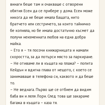
винаги беше там и очакваше с отворени
обятия Есен да се прибере у дома. Есен може
никога да не беше имала бащата, нито
братчето или сестричето, за които тайничко
бе копняла, но бе имала достатъчно късмет да
получи неизменната любов на една добра
майка.
– Ето я – тя посочи книжарницата и намали
скоростта, за да потърси място за паркиране.
– Не отиваме ли в къщата на плажа? – попита
Кейдън и вдигна глава от нещото, с което се
занимаваше в телефона си, каквото и да беше
то.
– Не веднага. Първо ще се отбием да видим
баба ви и леля Лори. След това ще закараме
багажа в къщата – каза тя.