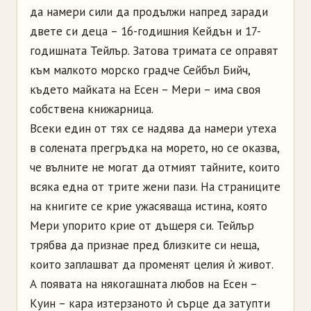
да намери сили да продължи напред заради
двете си деца – 16-годишния Кейдън и 17-
годишната Тейлър. Затова тримата се оправят
към малкото морско градче Сейбъл Бийч,
където майката на Есен – Мери – има своя
собствена книжарница.
Всеки един от тях се надява да намери утеха
в солената прегръдка на морето, но се оказва,
че вълните не могат да отмият тайните, които
всяка една от трите жени пази. На страниците
на книгите се крие ужасяваща истина, която
Мери упорито крие от дъщеря си. Тейлър
трябва да признае пред близките си неща,
които заплашват да променят целия ѝ живот.
А появата на някогашната любов на Есен –
Куин – кара изтерзаното ѝ сърце да затупти