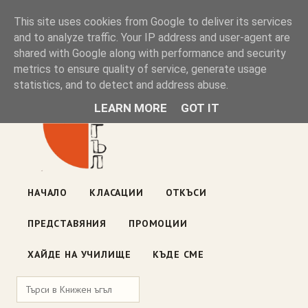
Книжен ъгъл
This site uses cookies from Google to deliver its services
and to analyze traffic. Your IP address and user-agent are
shared with Google along with performance and security
Блог на книжарницата — класации, откъси, нови книги
metrics to ensure quality of service, generate usage
ул. „Оборище" 117, София
· пон–пет 10:00–19:00 ·
statistics, and to detect and address abuse.
събота 10:00–16:00
LEARN MORE
GOT IT
НАЧАЛО
КЛАСАЦИИ
ОТКЪСИ
ПРЕДСТАВЯНИЯ
ПРОМОЦИИ
ХАЙДЕ НА УЧИЛИЩЕ
КЪДЕ СМЕ