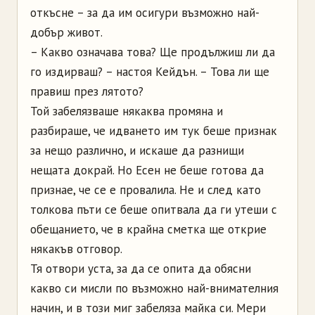
откъсне – за да им осигури възможно най-
добър живот.
– Какво означава това? Ще продължиш ли да
го издирваш? – настоя Кейдън. – Това ли ще
правиш през лятото?
Той забелязваше някаква промяна и
разбираше, че идването им тук беше признак
за нещо различно, и искаше да разнищи
нещата докрай. Но Есен не беше готова да
признае, че се е провалила. Не и след като
толкова пъти се беше опитвала да ги утеши с
обещанието, че в крайна сметка ще открие
някакъв отговор.
Тя отвори уста, за да се опита да обясни
какво си мисли по възможно най-внимателния
начин, и в този миг забеляза майка си. Мери