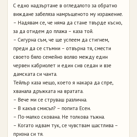
С едно надзъртане в огледалото за обратно
виждане забеляза намръщеното му изражение.
– Надявам се, че няма да стане твърде късно,
за да отидем до плажа – каза той.
– Сигурна съм, че ще успеем да стигнем,
преди да се стъмни – отвърна тя, смести
своето бяло семейно волво между един
червен кабриолет и един сив седан и взе
дамската си чанта.
Тейлър каза нещо, което я накара да спре,
хванала дръжката на вратата.
– Вече ми се струваш различна.
– В какъв смисъл? – попита Есен.
– По-малко скована. Не толкова тъжна.
– Когато идвам тук, се чувствам щастлива –
призна си тя.