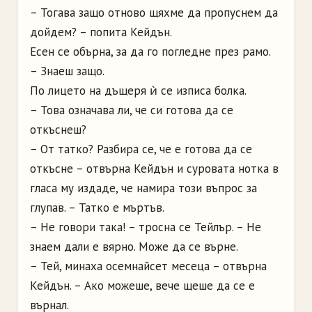
– Тогава защо отново щяхме да пропуснем да
дойдем? – попита Кейдън.
Есен се обърна, за да го погледне през рамо.
– Знаеш защо.
По лицето на дъщеря ѝ се изписа болка.
– Това означава ли, че си готова да се
откъснеш?
– От татко? Разбира се, че е готова да се
откъсне – отвърна Кейдън и суровата нотка в
гласа му издаде, че намира този въпрос за
глупав. – Татко е мъртъв.
– Не говори така! – тросна се Тейлър. – Не
знаем дали е вярно. Може да се върне.
– Тей, минаха осемнайсет месеца – отвърна
Кейдън. – Ако можеше, вече щеше да се е
върнал.