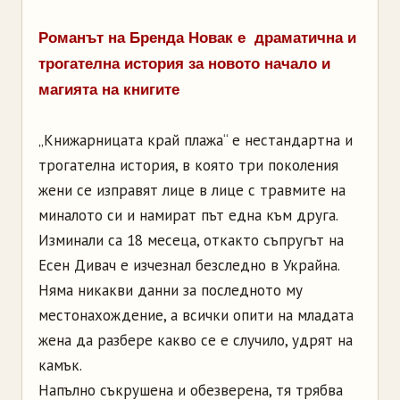
Романът на Бренда Новак е драматична и
трогателна история за новото начало и
магията на книгите
„Книжарницата край плажа“ е нестандартна и
трогателна история, в която три поколения
жени се изправят лице в лице с травмите на
миналото си и намират път една към друга.
Изминали са 18 месеца, откакто съпругът на
Есен Дивач е изчезнал безследно в Украйна.
Няма никакви данни за последното му
местонахождение, а всички опити на младата
жена да разбере какво се е случило, удрят на
камък.
Напълно съкрушена и обезверена, тя трябва