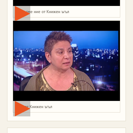
Това сме ние от Книжен ъгъл
Мая от Книжен ъгъл