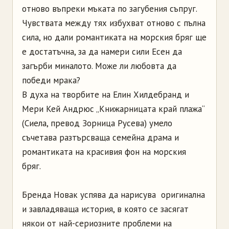
отново въпреки мъката по загубения съпруг.
Чувствата между тях избухват отново с пълна
сила, но дали романтиката на морския бряг ще
е достатъчна, за да намери сили Есен да
загърби миналото. Може ли любовта да
победи мрака?
В духа на творбите на Елин Хилдебранд и
Meри Кей Андрюс „Книжарницата край плажа“
(Сиела, превод Зорница Русева) умело
съчетава разтърсваща семейна драма и
романтиката на красивия фон на морския
бряг.
Бренда Новак успява да нарисува оригинална
и завладяваща история, в която се засягат
някои от най-сериозните проблеми на