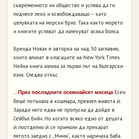
съвременното ни общество и успява да ги
поднесе леко и освобождаващо – като
целувката на морски бриз. Така както морето
и книгите успяват да излекуват всяка болка.
Бренда Новак е авторка на над 50 заглавия,
които влизат в класаците на New York Times.
Нейна книга излиза за първи път на български
език. Следва откъс.
...
Есен
През последните осемнайсет месеца
беше потънала в кошмара, превзел живота ѝ.
Заради него едва не пропусна да дойде в
Сейбъл Бийч. Но когато всяко едно от децата
ѝ поотделно ѝ се примоли да прекарат
лятото заедно с „Мими“, както наричаха баба