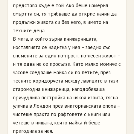
представа къде е той. Ако беше намерил
смъртта си, тя трябваше да открие начин да
продължи живота си без него, в името на
техните деца.
В мига, в който зърна книжарницата,
носталгията се надигна у нея – заедно със
спомените за един по-прост, по-лесен живот –
и тя едва не се просълзи. Като малко момиче с
часове следваше майка си по петите, през
тесните коридорчета между лавиците в тази
старомодна книжарница, наподобяваща
причудлива постройка на някоя извита, тясна
уличка в Лондон през викторианската епоха –
чистеше прахта по рафтовете с книги или
четеше в нишата, която майка ѝ беше
пригодила за нея.