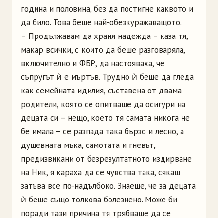
година и половина, без да постигне каквото и
да било. Това беше най-обезкуражаващото.
– Продължавам да храня надежда – каза тя,
макар всички, с които да беше разговаряла,
включително и ФБР, да настояваха, че
съпругът ѝ е мъртъв. Трудно ѝ беше да гледа
как семейната идилия, съставена от двама
родители, която се опитваше да осигури на
децата си – нещо, което тя самата никога не
бе имала – се разпада така бързо и лесно, а
душевната мъка, самотата и гневът,
предизвикани от безрезултатното издирване
на Ник, я караха да се чувства така, сякаш
затъва все по-надълбоко. Знаеше, че за децата
ѝ беше също толкова болезнено. Може би
поради тази причина тя трябваше да се