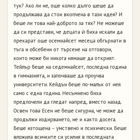
тук? Ако ли не, още колко дълго щеше да
продължава да стои вкопчена в тази идея? И
беше ли това най-доброто за тях? Не можеше
да си представи, че децата ѝ биха искали да
прекарат още осемнайсет месеца обгърнати в
тъга и обсебени от търсене на отговори,
които може би никога нямаше да открият.
Тейлър беше на седемнайсет, последна година
в гимназията, и започваше да проучва
университети. Кейдън беше по-малък от нея
само с една година. Несъмнено биха
предпочели да гледат напред, вместо назад.
Освен това Есен не беше сигурна, че може да
продължи издирването, не и както досега.
Беше изтощена – умствено и психически. Беше
вложила всичките си усилия в последната