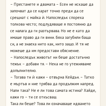
– Престанете и двамата – Есен не искаше да
започват да се карат точно преди да се
срещнат с майка ѝ. Напоследък спореха
толкова често; подлудяваше я постоянно да
се налага да ги разтървава. Но не е като да
имаше право да ги вини. Бяха загубили баща
си, а не знаеха нито как, нито защо. И тя не
можеше да им предостави обяснение.
– Напоследък животът ни беше достатъчно
тежък – добави тя. – Нека не го утежняваме
допълнително.
– Тогава ти ѝ кажи – отвърна Кейдън. – Татко
е мъртъв и ние трябва да продължим напред.
Нали така? Не е ли това самата истина? Хайде,
кажи го – ти се откъсваш.
Така ли беше? Това ли означаваше идването