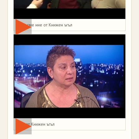
Това сме ние от Книжен ъгъл
Мая от Книжен ъгъл