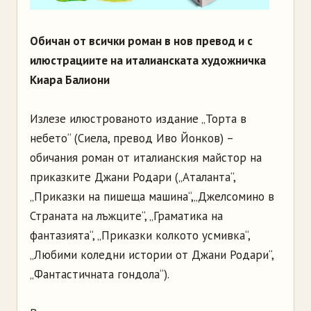
Обичан от всички роман в нов превод и с
илюстрациите на италианската художничка
Киара Балиони
Излезе илюстрованото издание „Торта в
небето“ (Сиела, превод Иво Йонков) –
обичания роман от италианския майстор на
приказките Джани Родари („Аталанта“,
„Приказки на пишеща машина“,„Джелсомино в
Страната на лъжците“, „Граматика на
фантазията“, „Приказки колкото усмивка“,
„Любими коледни истории от Джани Родари“,
„Фантастичната гондола“).