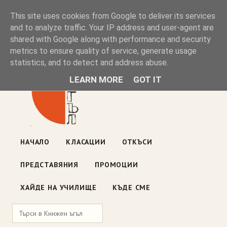
Книжен ъгъл
This site uses cookies from Google to deliver its services
and to analyze traffic. Your IP address and user-agent are
shared with Google along with performance and security
Блог на книжарницата — класации, откъси, нови книги
metrics to ensure quality of service, generate usage
ул. „Оборище" 117, София
· пон–пет 10:00–19:00 ·
statistics, and to detect and address abuse.
събота 10:00–16:00
LEARN MORE
GOT IT
НАЧАЛО
КЛАСАЦИИ
ОТКЪСИ
ПРЕДСТАВЯНИЯ
ПРОМОЦИИ
ХАЙДЕ НА УЧИЛИЩЕ
КЪДЕ СМЕ