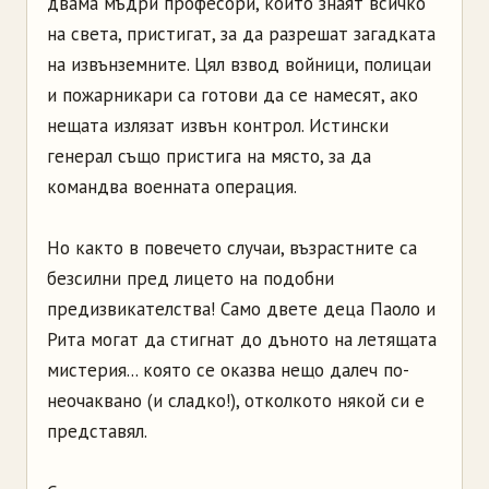
двама мъдри професори, които знаят всичко
на света, пристигат, за да разрешат загадката
на извънземните. Цял взвод войници, полицаи
и пожарникари са готови да се намесят, ако
нещата излязат извън контрол. Истински
генерал също пристига на място, за да
командва военната операция.
Но както в повечето случаи, възрастните са
безсилни пред лицето на подобни
предизвикателства! Само двете деца Паоло и
Рита могат да стигнат до дъното на летящата
мистерия... която се оказва нещо далеч по-
неочаквано (и сладко!), отколкото някой си е
представял.