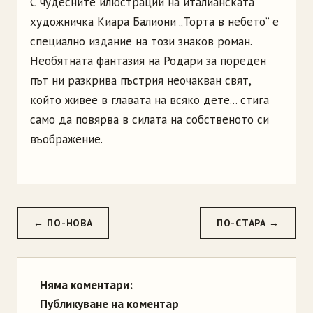
С чудесните илюстрации на италианската
художничка Киара Балиони „Торта в небето“ е
специално издание на този знаков роман.
Необятната фантазия на Родари за пореден
път ни разкрива пъстрия неочакван свят,
който живее в главата на всяко дете... стига
само да повярва в силата на собственото си
въображение.
← ПО-НОВА
ПО-СТАРА →
Няма коментари:
Публикуване на коментар