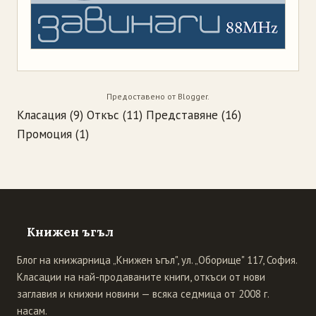
Предоставено от
Blogger
.
Класация
(9)
Откъс
(11)
Представяне
(16)
Промоция
(1)
Книжен ъгъл
Блог на книжарница „Книжен ъгъл", ул. „Оборище" 117, София.
Класации на най-продаваните книги, откъси от нови
заглавия и книжни новини — всяка седмица от 2008 г.
насам.