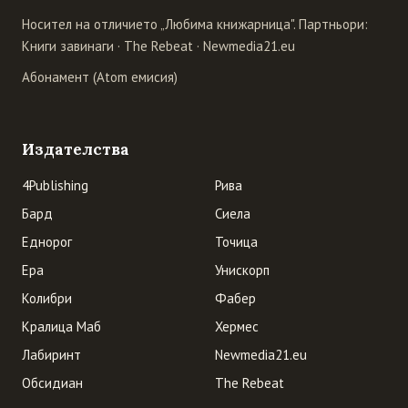
Носител на отличието „Любима книжарница". Партньори:
Книги завинаги
·
The Rebeat
·
Newmedia21.eu
Абонамент (Atom емисия)
Издателства
4Publishing
Рива
Бард
Сиела
Еднорог
Точица
Ера
Унискорп
Колибри
Фабер
Кралица Маб
Хермес
Лабиринт
Newmedia21.eu
Обсидиан
The Rebeat