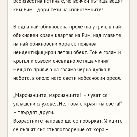
Всеизвестна истина е, че всички пътища водят
към Рим... дори тези на извънземните!
В една най-обикновена пролетна утрин, в най-
обикновен краен квартал на Рим, над главите
на най-обикновени хора се появява
неидентифициран летящ обект. Той е голям и
кръгъл и съвсем очевидно летяща чиния!
Нещото прилича на голяма черна дупка в
небето, а около него свети небесносин ореол.
„Марсианците, марсианците!“ – чуват се
уплашени слухове. „Не, това е краят на света!“
– твърдят други.
Възрастните направо ще се побъркат. Улиците
се пълнят със стълпотворение от хора –