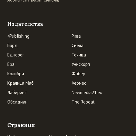
Издателства
4Publishing
Рива
Бард
Сиела
Еднорог
Точица
Ера
Унискорп
Колибри
Фабер
Кралица Маб
Хермес
Лабиринт
Newmedia21.eu
Обсидиан
The Rebeat
Страници