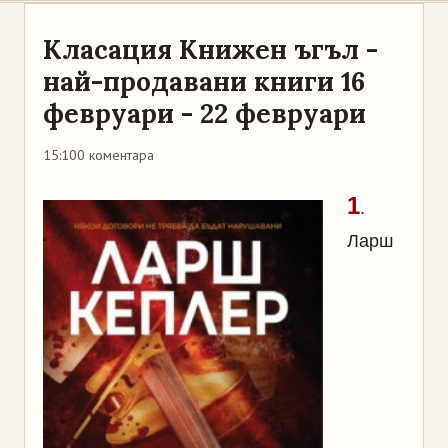
Класация Книжен ъгъл -
най-продавани книги 16
февруари - 22 февруари
15:10
0 коментара
1
.
Ларш