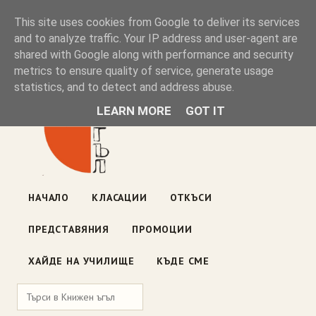
Книжен ъгъл
This site uses cookies from Google to deliver its services
and to analyze traffic. Your IP address and user-agent are
shared with Google along with performance and security
Блог на книжарницата — класации, откъси, нови книги
metrics to ensure quality of service, generate usage
ул. „Оборище" 117, София
· пон–пет 10:00–19:00 ·
statistics, and to detect and address abuse.
събота 10:00–16:00
LEARN MORE
GOT IT
НАЧАЛО
КЛАСАЦИИ
ОТКЪСИ
ПРЕДСТАВЯНИЯ
ПРОМОЦИИ
ХАЙДЕ НА УЧИЛИЩЕ
КЪДЕ СМЕ