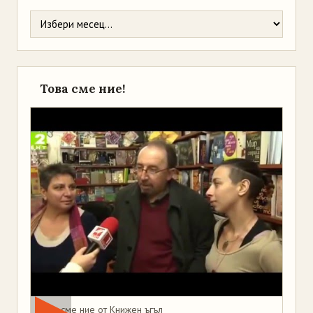
Това сме ние!
Това сме ние от Книжен ъгъл