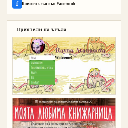
f
Книжен ъгъл във Facebook
Приятели на ъгъла