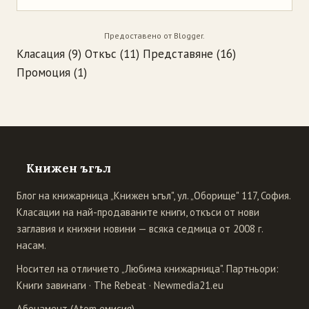
Предоставено от
Blogger
.
Класация
(9)
Откъс
(11)
Представяне
(16)
Промоция
(1)
Книжен ъгъл
Блог на книжарница „Книжен ъгъл", ул. „Оборище" 117, София.
Класации на най-продаваните книги, откъси от нови
заглавия и книжни новини — всяка седмица от 2008 г.
насам.
Носител на отличието „Любима книжарница". Партньори:
Книги завинаги
·
The Rebeat
·
Newmedia21.eu
Абонамент (Atom емисия)