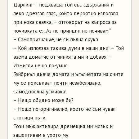
Дарлинг – подхваща той със сдържания и
леко дрезгав глас, който вероятно използва
при нова свалка, – отговорът на въпроса за
почивката е: „Аз по принцип не почивам.“
– Самопризнание, че си пълна скука.
– Кой използва такива думи в наши дни! – Той
взема доматче от чинията ми и добавя: –
Измисли нещо по-умно.
Гейбриъл дъвче домата и ъгълчетата на очите
му се присвиват почти незабелязано.
Самодоволна усмивка!
– Нещо обидно може би?
– Нещо по-оригинално, което не съм чувал
стотици пъти.
Този мъж активира дремещия ми мозък и
зашептявам в ухото му: