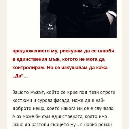
предложението му, рискувам да се влюбя
в единствения мъж, когото не мога да
контролирам. Но се изкушавам да кажа
„Да“...
Защото мъжът, който се крие под тези строги
костюми и сурова фасада, може да е най-
доброто нещо, което някога ми се е случвало.
А аз може би съм единствената, която има
шанс да разтопи сърцето му... в новия роман