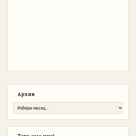
Архив
Това сме ние!