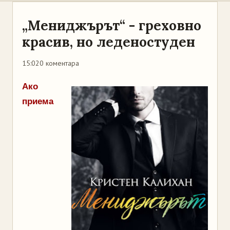
„Мениджърът“ - греховно
красив, но леденостуден
15:02
0 коментара
Ако
приема