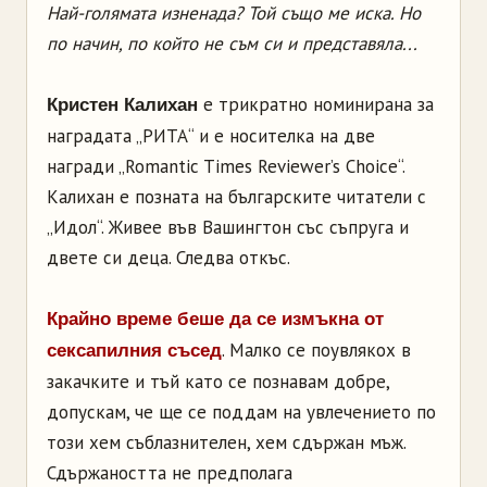
Най-голямата изненада? Той също ме иска. Но
по начин, по който не съм си и представяла...
е трикратно номинирана за
Кристен Калихан
наградата „РИТА“ и е носителка на две
награди „Romantic Times Reviewer’s Choice“.
Калихан е позната на българските читатели с
„Идол“. Живее във Вашингтон със съпруга и
двете си деца. Следва откъс.
Крайно време беше да се измъкна от
. Малко се поувлякох в
сексапилния съсед
закачките и тъй като се познавам добре,
допускам, че ще се поддам на увлечението по
този хем съблазнителен, хем сдържан мъж.
Сдържаността не предполага