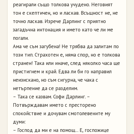
реагирали също толкова учудено. Неговият
тон е скептичен, но и ласкав. Всъщност не, не
точно ласкав. Изрече Дарлинг с приятно
загадъчна интонация и името като че ли ме
погали.
Ама че съм загубена! Не трябва да залитам по
този тип. Стра­хотен е, няма спор, но е толкова
странен! Така или иначе, след няколко часа ще
пристигнем и край. Едва ли би го направил
неизискано, но съм сигурна, че чака с
нетърпение да се разделим.
– Така се казвам. Софи Дарлинг. –
Потвърждавам името с престорено
спокойствие и дочувам смотолевените му
думи:
– Господ да ми е на помощ... Е, госпожице