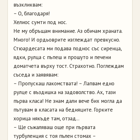
възкликвам:
– О, благодаря!
Хелиос сумти под нос.
Не му обръщам внимание. Аз обичам храната.
Много! И ордьоврите изглеждат превкусно.
Стюардесата ми подава поднос със сиренца,
ядки, рулца с пъпеш и прошуто и печени
доматчета върху тост. Страхотно. Поглеждам
съседа и заявявам:
– Пропускаш лакомствата! – Лапвам едно
рулце с въздишка на задоволство. Ах, тази
първа класа! Не знам дали вече бих могла да
пътувам в класата на бедняците. Горките
хорица някъде там, отзад...
– Ще съжаляваш още при първата
турбуленция с тоя пълен стомах –