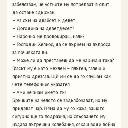
забелязвам, че устните му потрепват в опит
да остане сдържан.
– Аз съм на двайсет и девет.
– Догодина на деветдесет?
– Нарочно ме провокираш, нали?
– Господин Хелиос, да се върнем на въпроса
за почивката ви.
– Може ли да престанеш да ме наричаш така?
Гласът му е като мехлем – плътен, галещ и
приятно дрезгав. Щѐ ми се да го слушам как
чете телефонния указател.
– Ами не знам името ти!
Бръчките на челото се задълбочават, но му
придават чар. Няма да му го кажа, защото
сигурно ще го подразня, но свъсването му
издава вътрешни колебания, сякаш води война