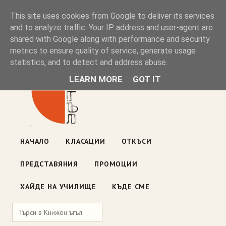
Книжен ъгъл
This site uses cookies from Google to deliver its services
and to analyze traffic. Your IP address and user-agent are
shared with Google along with performance and security
Блог на книжарницата — класации, откъси, нови книги
metrics to ensure quality of service, generate usage
ул. „Оборище" 117, София
· пон–пет 10:00–19:00 ·
statistics, and to detect and address abuse.
събота 10:00–16:00
LEARN MORE
GOT IT
НАЧАЛО
КЛАСАЦИИ
ОТКЪСИ
ПРЕДСТАВЯНИЯ
ПРОМОЦИИ
ХАЙДЕ НА УЧИЛИЩЕ
КЪДЕ СМЕ