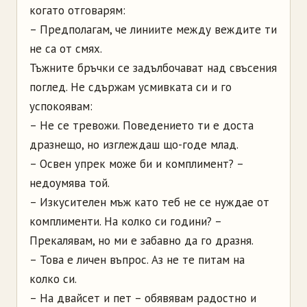
когато отговарям:
– Предполагам, че линиите между веждите ти
не са от смях.
Тъжните бръчки се задълбочават над свъсения
поглед. Не сдържам усмивката си и го
успокоявам:
– Не се тревожи. Поведението ти е доста
дразнещо, но изглеждаш що-годе млад.
– Освен упрек може би и комплимент? –
недоумява той.
– Изкусителен мъж като теб не се нуждае от
комплименти. На колко си години? –
Прекалявам, но ми е забавно да го дразня.
– Това е личен въпрос. Аз не те питам на
колко си.
– На двайсет и пет – обявявам радостно и