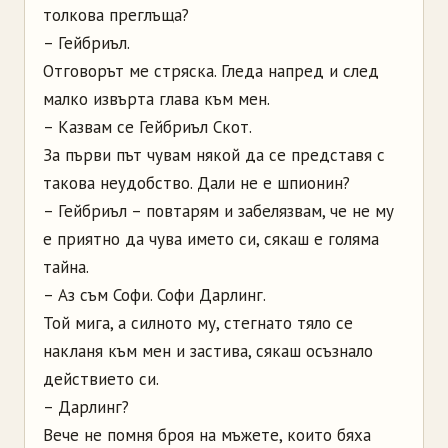
толкова преглъща?
– Гейбриъл.
Отговорът ме стряска. Гледа напред и след
малко извърта глава към мен.
– Казвам се Гейбриъл Скот.
За първи път чувам някой да се представя с
такова неудобство. Дали не е шпионин?
– Гейбриъл – повтарям и забелязвам, че не му
е приятно да чува името си, сякаш е голяма
тайна.
– Аз съм Софи. Софи Дарлинг.
Той мига, а силното му, стегнато тяло се
накланя към мен и застива, сякаш осъзнало
действието си.
– Дарлинг?
Вече не помня броя на мъжете, които бяха