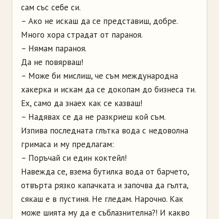
сам със себе си.
– Ако не искаш да се представиш, добре.
Много хора страдат от параноя.
– Нямам параноя.
Да не повярваш!
– Може би мислиш, че съм международна
хакерка и искам да се докопам до бизнеса ти.
Ех, само да знаех как се казваш!
– Надявах се да не разкриеш кой съм.
Изпива последната глътка вода с недоволна
гримаса и му предлагам:
– Поръчай си един коктейл!
Навежда се, взема бутилка вода от барчето,
отвърта рязко капачката и започва да гълта,
сякаш е в пустиня. Не гледам. Нарочно. Как
може шията му да е съблазнителна?! И какво