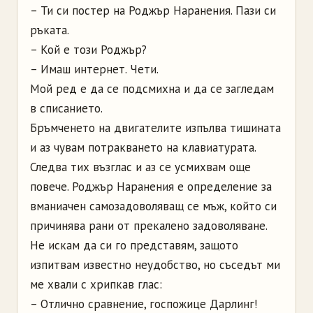
– Ти си постер на Роджър Наранения. Пази си
ръката.
– Кой е този Роджър?
– Имаш интернет. Чети.
Мой ред е да се подсмихна и да се загледам
в списанието.
Бръмченето на двигателите изпълва тишината
и аз чувам потракването на клавиатурата.
Следва тих възглас и аз се усмихвам още
повече. Роджър Наранения е определение за
вманиачен самозадоволяващ се мъж, който си
причинява рани от прекалено задоволяване.
Не искам да си го представям, защото
изпитвам известно неудобство, но съседът ми
ме хвали с хрипкав глас:
– Отлично сравнение, госпожице Дарлинг!