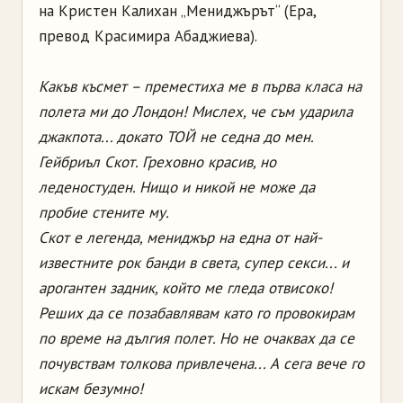
на Кристен Калихан „Мениджърът“ (Ера,
превод Красимира Абаджиева).
Какъв късмет – преместиха ме в първа класа на
полета ми до Лондон! Мислех, че съм ударила
джакпота... докато ТОЙ не седна до мен.
Гейбриъл Скот. Греховно красив, но
леденостуден. Нищо и никой не може да
пробие стените му.
Скот е легенда, мениджър на една от най-
известните рок банди в света, супер секси... и
арогантен задник, който ме гледа отвисоко!
Реших да се позабавлявам като го провокирам
по време на дългия полет. Но не очаквах да се
почувствам толкова привлечена... А сега вече го
искам безумно!