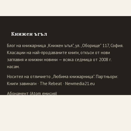
Книжен ъгъл
Блог на книжарница „Книжен ъгъл", ул. „Оборище" 117, София.
Класации на най-продаваните книги, откъси от нови
заглавия и книжни новини — всяка седмица от 2008 г.
насам.
Носител на отличието „Любима книжарница". Партньори:
Книги завинаги
·
The Rebeat
·
Newmedia21.eu
Абонамент (Atom емисия)
Издателства
4Publishing
Рива