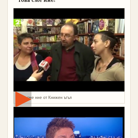
Това сме ние от Книжен ъгъл