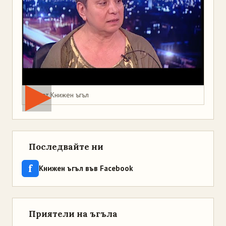
Мая от Книжен ъгъл
Последвайте ни
f
Книжен ъгъл във Facebook
Приятели на ъгъла