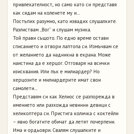
привлекателност, но само като си представя
как сядам на коленете му и...
Постъпих разумно, като извадих слушалките.
Разлиствам „Вог“ и слушам музика.
Той прави същото. По едно време остави
списанието и отвори лаптопа си. Измъчвам се
от желанието да надникна в екрана. Може
наистина да е херцог. Отговаря на всички
изисквания. Или пък е милиардер? Но
херцозите и милиардерите имат свои
самолети...
Представям си как Хелиос се разпорежда в
имението или разхожда невинни девици с
хеликоптера си. Пристига количка с коктейли
– явно богатите обичат да летят почерпени.
Има и ордьоври. Свалям слушалките и