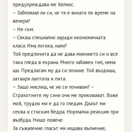
предупреждава ме Хелиос.
– Забелязал ли си, че тя е винаги по време на
вечеря?
– Не съм.
– Сякаш специално заради икономичната
класа. Има логика, нали?
Той предпочита да не дава мнението си и все
така гледа в екрана. Много забавен тип, няма
що. Предлагам му да си почине. Той въздиша,
затваря лаптопа и пита:
– Защо мислиш, че не си почивам? –
Страхотните му сини очи ме приковават. Боже
мой, трудно ми е да го гледам. Дъхът ми
секва и стискам бедра. Нормална реакция при
възбуда. Нищо повече.
За съжаление гласът ми издава вълнение,