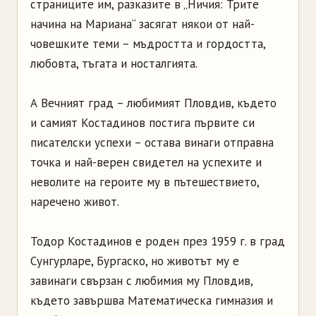
страниците им, разказите в „Ничия: Трите
начина на Мариана“ засягат някои от най-
човешките теми – мъдростта и гордостта,
любовта, тъгата и носталгията.
А Вечният град – любимият Пловдив, където
и самият Костадинов постига първите си
писателски успехи – остава винаги отправна
точка и най-верен свидетел на успехите и
неволите на героите му в пътешествието,
наречено живот.
Тодор Костадинов е роден през 1959 г. в град
Сунгурларе, Бургаско, но животът му е
завинаги свързан с любимия му Пловдив,
където завършва Математическа гимназия и