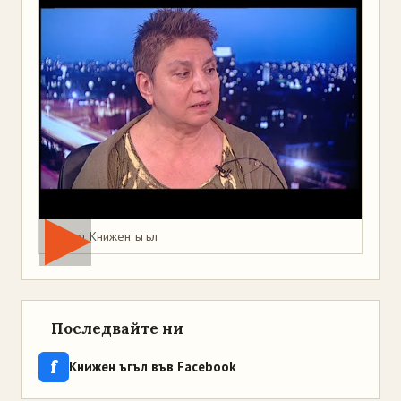
Мая от Книжен ъгъл
Последвайте ни
f
Книжен ъгъл във Facebook