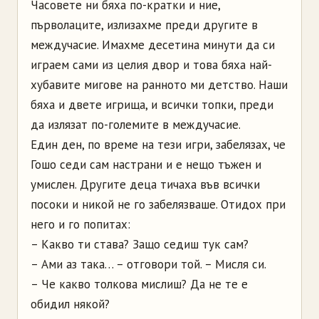
Часовете ни бяха по-кратки и ние,
първолаците, излизахме преди другите в
междучасие. Имахме десетина минути да си
играем сами из целия двор и това бяха най-
хубавите мигове на ранното ми детство. Наши
бяха и двете игрища, и всички топки, преди
да излязат по-големите в междучасие.
Един ден, по време на тези игри, забелязах, че
Гошо седи сам настрани и е нещо тъжен и
умислен. Другите деца тичаха във всички
посоки и никой не го забелязваше. Отидох при
него и го попитах:
– Какво ти става? Защо седиш тук сам?
– Ами аз така… – отговори той. – Мисля си.
– Че какво толкова мислиш? Да не те е
обидил някой?