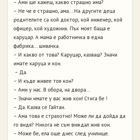
– Ами ще кажеш, какво страшно има?
– Не че е страшно, ама… На другите деца
родителите са кой доктор, кой инженер, кой
офицер, кой художник. Пък моят баща е
каруцар. А мама е работничка в една
фабрика… шивачка.
– И какво от това? Каруцар, казваш? Значи
имате каруца и кон.
– Да.
– И къде живее тоя кон?
– Ами у нас. В обора, на двора…
– Значи имате у вас жив кон! Стига бе !
– Да. Казва се Гайтан.
– Ама това е страхотно! Може ли да дойда да
го видя? Никога не съм виждал жив кон.
– Може бе, ела още днес след училище.