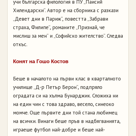
учи българска филология в ПУ „Паисий
Хилендарски“. Автор е на сборника с разкази
„Девет дни в Париж“, повестта „Забрави
страха, Филипе“, романите „Признай, че
мислиш за мен“ и „Софийско жителство“. Следва
откъс.
Конят на Гошо Костов
Беше в началото на първи клас в кварталното
училище „Д-р Петър Берон“, подпряло
оградата си на хълма Бунарджик. Сложиха ни
на един чин с това здраво, весело, синеоко
момче. Още първите дни той стана любимец
на всички. Винаги беше пръв в надбягванията,
играеше футбол най-добре и беше най-