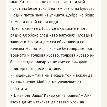
мъж. Казваше, че не си знае силата и май
наистина беше така. Веднъж огъна на буквата
Г един пътен знак на улицата. Добре, че беше
тъмно и никой не ни видя.
През годините с Гошо се виждахме много
рядко. Особено след като напуснах Пловдив
завинаги. Но тази детска обич никога не
изчезна. Напротив, някак се бетонираше във
времето и толкова хубаво, толкова хубаво ни
беше заедно, макар че не сме се виждали
примерно от десет години…
– Тошенце, – така ми викаше той – искам да
ти кажа нещо. Май ще ме уволняват от
работата.
– Е как бе? Защо? Какво си направил? – Ами
взеха да ме натискат да ставам член на