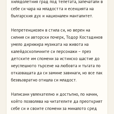
хилядолетния град под тепетата, запечатали в
себе си чара на младостта и есенцията на
българския дух и национален манталитет.
Непретенциозен в стила си, но верен на
силния си авторски почерк, Тодор Костадинов
умело дирижира музиката на живота на
калейдоскопичните си персонажи – през
детските им спомени за истинско щастие до
неуспешното търсене на любовта и тъгата по
отказващата да си замине завинаги, но все пак
безвъзвратно отишла си младост.
Написани увлекателно и достъпно, по начин,
който позволява на читателите да преоткрият
себе си и своите спомени за миналото сред