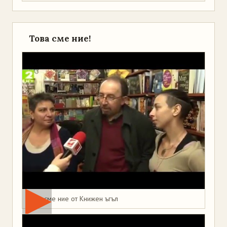
Това сме ние!
Това сме ние от Книжен ъгъл