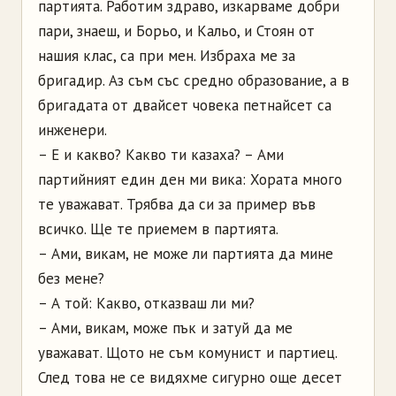
партията. Работим здраво, изкарваме добри
пари, знаеш, и Борьо, и Кальо, и Стоян от
нашия клас, са при мен. Избраха ме за
бригадир. Аз съм със средно образование, а в
бригадата от двайсет човека петнайсет са
инженери.
– Е и какво? Какво ти казаха? – Ами
партийният един ден ми вика: Хората много
те уважават. Трябва да си за пример във
всичко. Ще те приемем в партията.
– Ами, викам, не може ли партията да мине
без мене?
– А той: Какво, отказваш ли ми?
– Ами, викам, може пък и затуй да ме
уважават. Щото не съм комунист и партиец.
След това не се видяхме сигурно още десет