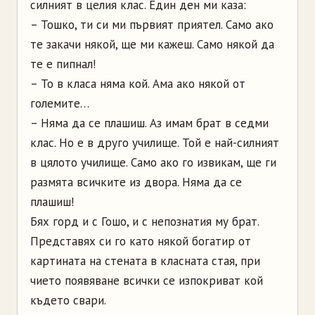
силният в целия клас. Един ден ми каза:
– Тошко, ти си ми първият приятел. Само ако
те закачи някой, ще ми кажеш. Само някой да
те е пипнал!
– То в класа няма кой. Ама ако някой от
големите…
– Няма да се плашиш. Аз имам брат в седми
клас. Но е в друго училище. Той е най-силният
в цялото училище. Само ако го извикам, ще ги
размята всичките из двора. Няма да се
плашиш!
Бях горд и с Гошо, и с непознатия му брат.
Представях си го като някой богатир от
картината на стената в класната стая, при
чието появяване всички се изпокриват кой
където свари.