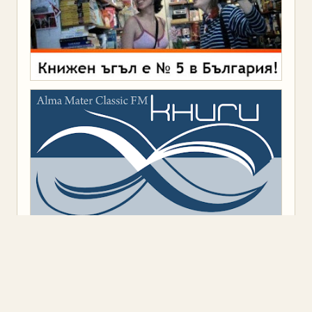
Предоставено от
Blogger
.