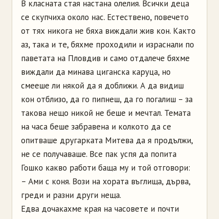
В класната стая настана олелия. Всички деца
се скупчиха около нас. Естествено, повечето
от тях никога не бяха виждали жив кон. Както
аз, така и те, бяхме проходили и израснали по
паветата на Пловдив и само отдалече бяхме
виждали да минава циганска каруца, но
смееше ли някой да я доближи. А да видиш
кон отблизо, да го пипнеш, да го погалиш – за
такова нещо никой не беше и мечтал. Темата
на часа беше забравена и колкото да се
опитваше другарката Митева да я продължи,
не се получаваше. Все пак успя да попита
Гошко какво работи баща му и той отговори:
– Ами с коня. Вози на хората въглища, дърва,
греди и разни други неща.
Едва дочакахме края на часовете и почти