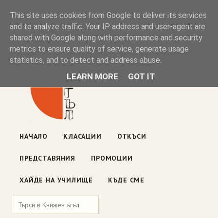
Книжен ъгъл
This site uses cookies from Google to deliver its services
and to analyze traffic. Your IP address and user-agent are
shared with Google along with performance and security
Блог на книжарницата — класации, откъси, нови книги
metrics to ensure quality of service, generate usage
ул. „Оборище" 117, София
· пон–пет 10:00–19:00 ·
statistics, and to detect and address abuse.
събота 10:00–16:00
LEARN MORE
GOT IT
НАЧАЛО
КЛАСАЦИИ
ОТКЪСИ
ПРЕДСТАВЯНИЯ
ПРОМОЦИИ
ХАЙДЕ НА УЧИЛИЩЕ
КЪДЕ СМЕ