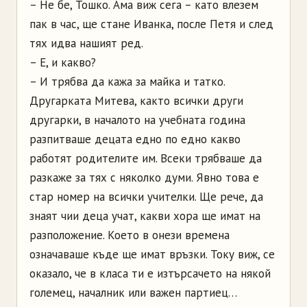
– Не бе, Тошко. Ама виж сега – като влезем
пак в час, ще стане Иванка, после Петя и след
тях идва нашият ред.
– Е, и какво?
– И трябва да кажа за майка и татко.
Другарката Митева, както всички други
другарки, в началото на учебната година
разпитваше децата едно по едно какво
работят родителите им. Всеки трябваше да
разкаже за тях с няколко думи. Явно това е
стар номер на всички учителки. Ще рече, да
знаят чии деца учат, какви хора ще имат на
разположение. Което в онези времена
означаваше къде ще имат връзки. Току виж, се
оказало, че в класа ти е изтърсачето на някой
големец, началник или важен партиец…