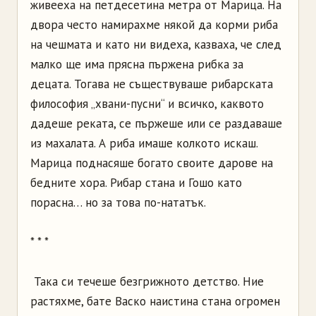
живееха на петдесетина метра от Марица. На
двора често намирахме някой да корми риба
на чешмата и като ни видеха, казваха, че след
малко ще има прясна пържена рибка за
децата. Тогава не съществуваше рибарската
философия „хвани-пусни“ и всичко, каквото
дадеше реката, се пържеше или се раздаваше
из махалата. А риба имаше колкото искаш.
Марица поднасяше богато своите дарове на
бедните хора. Рибар стана и Гошо като
порасна… но за това по-нататък.
* * *
Така си течеше безгрижното детство. Ние
растяхме, бате Васко наистина стана огромен