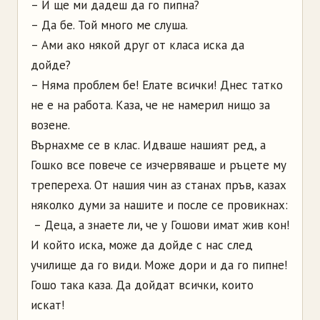
– И ще ми дадеш да го пипна?
– Да бе. Той много ме слуша.
– Ами ако някой друг от класа иска да
дойде?
– Няма проблем бе! Елате всички! Днес татко
не е на работа. Каза, че не намерил нищо за
возене.
Върнахме се в клас. Идваше нашият ред, а
Гошко все повече се изчервяваше и ръцете му
трепереха. От нашия чин аз станах пръв, казах
няколко думи за нашите и после се провикнах:
– Деца, а знаете ли, че у Гошови имат жив кон!
И който иска, може да дойде с нас след
училище да го види. Може дори и да го пипне!
Гошо така каза. Да дойдат всички, които
искат!