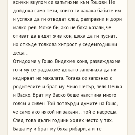
всички вкупом се запътихме към Гошови. Не
дойдоха само тези, които ги чакаха бабите им
и успяха да ги отведат след разправии и дори
малко рев. Може би, ако не бяха казали, че
отиват да видят жив кон, щяха да ги пуснат,
но откъде толкова хитрост у седемгодишни
деца…
Отидохме у Гошо. Видяхме коня, развеждахме
го и му се радвахме докато започнаха да ни
издирват из махалата. Тогава се запознах с
родителите и брат му. Чичо Петър, леля Пенка
и Васко. Брат му Васко беше наистина много
голям и силен. Той потвърди думите на Гошо,
че само ако някой ни закачи… той е насреща.
След това дълги години ходех често у тях.
Баща му и брат му бяха рибари, а и те