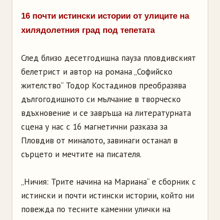
16 почти истински истории от улиците на
хилядолетния град под тепетата
След близо десетгодишна пауза пловдивският
белетрист и автор на романа „Софийско
жителство“ Тодор Костадинов преобразява
дългогодишното си мълчание в творческо
вдъхновение и се завръща на литературната
сцена у нас с 16 магнетични разказа за
Пловдив от миналото, завинаги останал в
сърцето и мечтите на писателя.
„Ничия: Трите начина на Мариана“ е сборник с
истински и почти истински истории, който ни
повежда по тесните каменни улички на