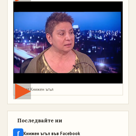
Мая от Книжен ъгъл
Последвайте ни
f
Книжен ъгъл във Facebook