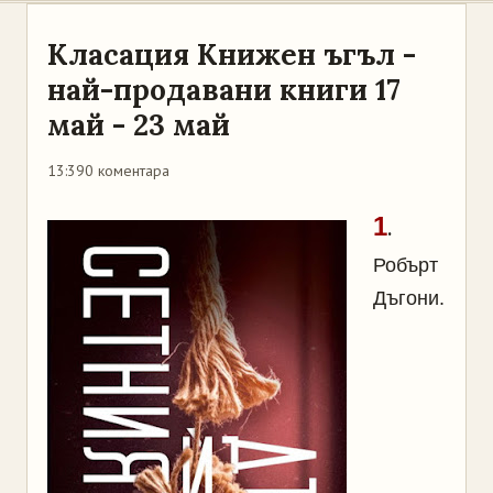
Класация Книжен ъгъл -
най-продавани книги 17
май - 23 май
13:39
0 коментара
1
.
Робърт
Дъгони.