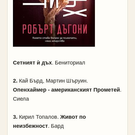
Сетният ѝ дъх
. Бениториал
2
.
Кай Бърд, Мартин Шъруин.
Опенхаймер - американският Прометей
.
Сиела
3
.
Кирил Топалов.
Живот по
неизбежност
. Бард