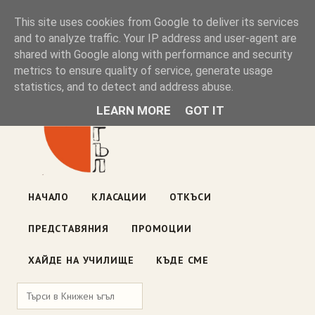
Книжен ъгъл
This site uses cookies from Google to deliver its services
and to analyze traffic. Your IP address and user-agent are
shared with Google along with performance and security
Блог на книжарницата — класации, откъси, нови книги
metrics to ensure quality of service, generate usage
ул. „Оборище" 117, София
· пон–пет 10:00–19:00 ·
statistics, and to detect and address abuse.
събота 10:00–16:00
LEARN MORE
GOT IT
НАЧАЛО
КЛАСАЦИИ
ОТКЪСИ
ПРЕДСТАВЯНИЯ
ПРОМОЦИИ
ХАЙДЕ НА УЧИЛИЩЕ
КЪДЕ СМЕ