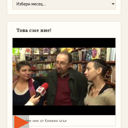
Това сме ние!
Това сме ние от Книжен ъгъл