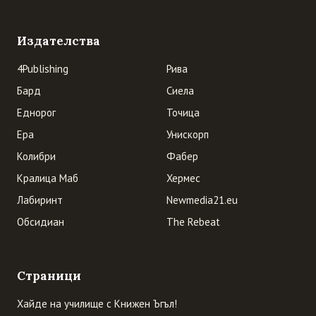
Издателства
4Publishing
Рива
Бард
Сиела
Еднорог
Точица
Ера
Унискорп
Колибри
Фабер
Кралица Маб
Хермес
Лабиринт
Newmedia21.eu
Обсидиан
The Rebeat
Страници
Хайде на училище с Книжен Ъгъл!