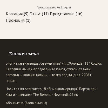
Предоставено от
Blogger
.
Класация
(9)
Откъс
(11)
Представяне
(16)
Промоция
(1)
Книжен ъгъл
Блог на книжарница „Книжен ъгъл", ул. „Оборище" 117, София.
Класации на най-продаваните книги, откъси от нови
заглавия и книжни новини — всяка седмица от 2008 г.
насам.
Носител на отличието „Любима книжарница". Партньори:
Книги завинаги
·
The Rebeat
·
Newmedia21.eu
Абонамент (Atom емисия)