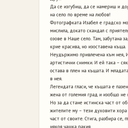
Да се изгубиш, да се намериш и д
на село по време на любов!
Фотографката Изабел е градско мом
мислила, докато скандал с приятеля
озове в Наше село. Там, забутана з
крие красива, но изоставена къща.
Неудържимо привлечена към нея, И
артистични снимки. И ей така – ся
остава в плен на къщата. И младат
в нея.
Легендата гласи, че къщата е пазен
жена от големия град и изобщо не
Но за да стане истинска част от о
жителите му – тези духовити хора 
част от своите. Стига, разбира се,
някоя чашка ракия.