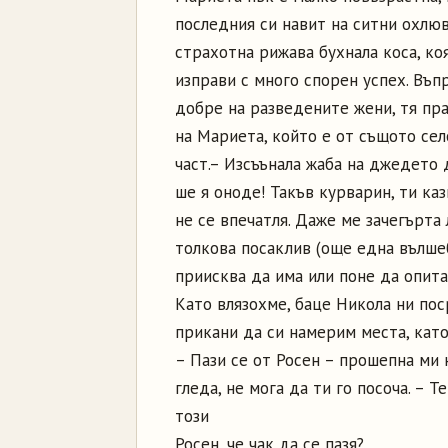
последния си навит на ситни охлюв
страхотна рижава бухнала коса, ко
изправи с много спорен успех. Въп
добре на разведените жени, тя пр
на Мариета, който е от същото сел
част.
– Изсъънала жаба на джедето д
ше я оноде! Такъв курварин, ти ка
не се впечатля. Даже ме зачегърта
толкова посаклив (още една вълшебн
приисква да има или поне да опита
Като влязохме, баце Никола ни по
прикани да си намерим места, като
– Пази се от Росен – прошепна ми 
гледа, не мога да ти го посоча. – Т
този
Росен, че чак да се пазя?