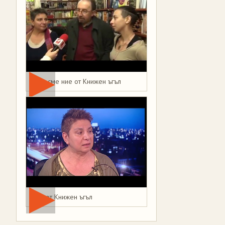
Това сме ние от Книжен ъгъл
Мая от Книжен ъгъл