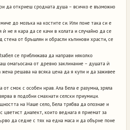
ори да откриеш сродната душа – всичко е възможно
иче до мозъка на костите си. Или поне така си е
 ѝ не я кара да се качи в колата и случайно да се
ад стена от бръшлян и обрасли къпинови храсти, се
забел се приближава да направи няколко
каш омагьосана от древно заклинание – душата ѝ
а жена решава на всяка цена да я купи и да заживее
а от смок с особен нрав. Ала Бела е разумна, зряла
 вярва в подобни смахнати селски приумици.
бщността на Наше село, Бела трябва да опознае и
с цветист диалект, които веднага я приемат за
 първо да седне с тях на една маса и да обърне поне