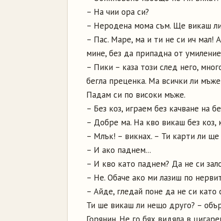
– На чии ора си?
– Неродена мома съм. Ще викаш ли
– Пас. Маре, ма и ти не си ич мал!
мине, без да припадна от умиление
– Пики – каза този след него, мног
бегла преценка. Ма всички ли мъже
Падам си по високи мъже.
– Без коз, играем без качване на бе
– Добре ма. На кво викаш без коз, 
– Млък! – викнах. – Ти карти ли ще
– И ако паднем...
– И кво като паднем? Да не си зал
– Не. Обаче ако ми лазиш по нервите
– Айде, гледай поне да не си като
Ти ше викаш ли нещо друго? – объ
Горянин. Не го бях видяла в цигаре