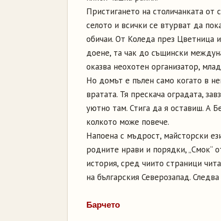
Пристигането на столичанката от 
селото и всички се втурват да пок
обичаи. От Коледа през Цветница и
доене, та чак до същински междун
оказва неохотен организатор, млад
Но домът е пълен само когато в не
вратата. Тя прескача оградата, за
уютно там. Стига да я оставиш. А Б
колкото може повече.
Напоена с мъдрост, майсторски ез
родните нрави и порядки, „Смок“ о
история, сред чиито страници чит
на българския Северозапад. Следва 
Барчето