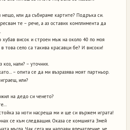
 нещо, или да събираме картите? Подръка си.
 Аресвам те – рече, а аз оставих комплимента да
.
о хубав висок и строен мъж на около 40 по моя
 в това село са такива красавци бе? И високи!
з коз, нали? – уточних.
като... – опита се да ми възразява моят партньор.
 играеш, или?
ожил на дедо си ченето?
...
 стойка за ноти насреща ми и ще си вържем играта!
рнах се към следващия. Оказа се комшията Змей
ната мъгла. Чак сега ми направи впечатление, че