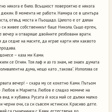
тно някога е било. Всъщност по­вероятно е някога
 дюкян. В момента не работи. Намира се в центъра
госта, отвъд моста и Пьощадо. Цялото е от дялан
о си живее собственикът баце Никола. Също ерген,
аше вечер и отваряше двойните резбовани врати.
и да седне на масите, да играе карти или каквото
продава.
донесе – каза ми Ками.
или се Огнян. Тоя лаф и аз го знам, не знаех думата
оливалентна дума, нещо като „такова“. Използва се
рвата вечер! – скара му се кокетно Ками. Пътьом
– Любов и Мариета. Любов е сладко момиче на
а вид и хубавка. Русата ѝ коса май се дължи малко
и черни очи, са си съвсем истински. Красиво дете.
 май са съученички с Ками, естествена до