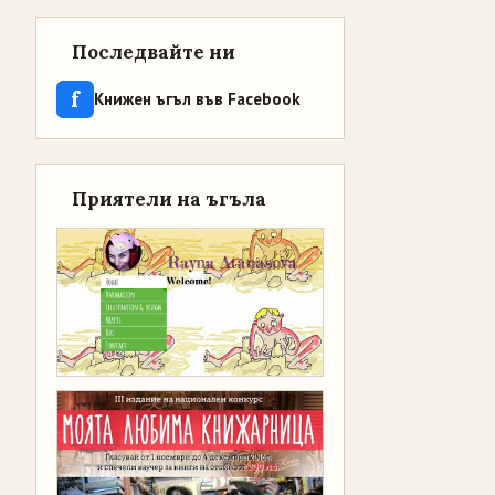
Последвайте ни
f
Книжен ъгъл във Facebook
Приятели на ъгъла