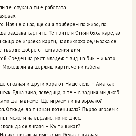
и те, спукана ти е работата.
вярвах.
о. Нали е с нас, ще си я приберем по живо, по
да раздава картите. Те трите и Огнян бяха каре, аз
 също се играеха карти, надвикваха се, чуваха се
ше твърде добре от цигарения дим.
кой. Среден на ръст младеж с вид на бик – и като
– Можеш ли да държиш карти, че ни избега
 ще опозная и други хора от Наше село. – Ама как
днъж. Една зима, поледица, а те – в задния ми джоб.
 само да паднеме! Ще играем ли на вързано?
рая. Откъде да ти знам потенциала? Първо играем с
път може и на вързано, но не днес.
воли да се лигавя. – Къ ти викат?
Но ако питаш за името ми, Бела се казвам.