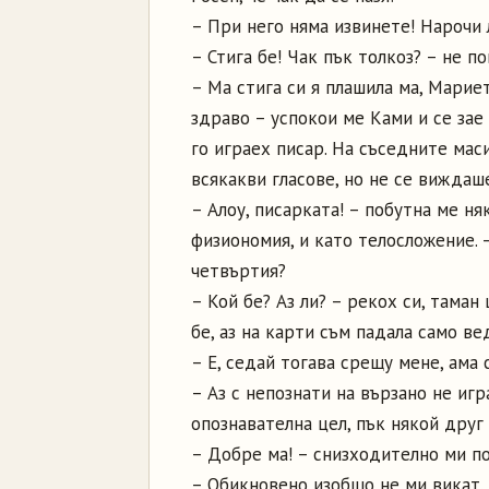
– При него няма извинете! Нарочи л
– Стига бе! Чак пък толкоз? – не по
– Ма стига си я плашила ма, Мариет
здраво – успокои ме Ками и се зае 
го играех писар. На съседните маси
всякакви гласове, но не се вижда
– Алоу, писарката! – побутна ме ня
физиономия, и като телосложение. 
четвъртия?
– Кой бе? Аз ли? – рекох си, таман
бе, аз на карти съм падала само ве
– Е, седай тогава срещу мене, ама
– Аз с непознати на вързано не иг
опознавателна цел, пък някой друг 
– Добре ма! – снизходително ми поз
– Обикновено изобщо не ми викат. 