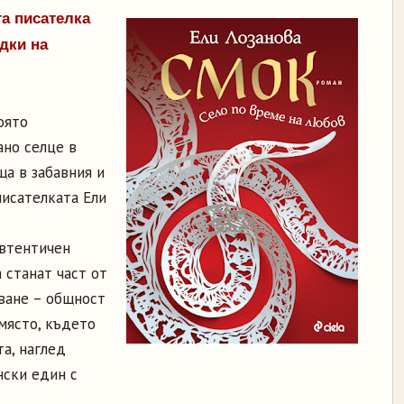
а писателка
дки на
оято
ано селце в
ща в забавния и
писателката Ели
автентичен
 станат част от
зване – общност
място, където
та, наглед
нски един с