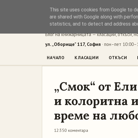
This site uses cookies from Google to del
Книжен ъг
are shared with Google along with perfor
statistics, and to detect and address ab
Блог на книжарницата — класации, откъси, н
ул. „Оборище" 117, София
· пон–пет 10:00–1
НАЧАЛО
КЛАСАЦИИ
ОТКЪСИ
„Смок“ от Ели
и колоритна и
време на люб
12:35
0 коментара