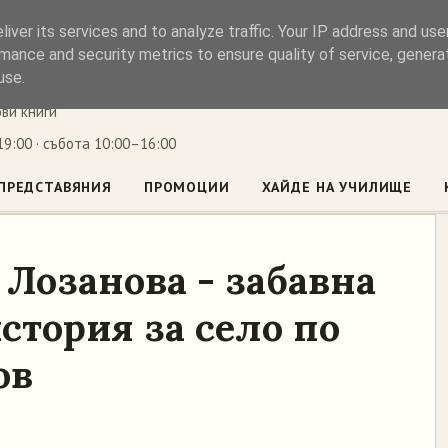
iver its services and to analyze traffic. Your IP address and us
ъл
mance and security metrics to ensure quality of service, gener
use.
ови книги
9:00 · събота 10:00–16:00
ПРЕДСТАВЯНИЯ
ПРОМОЦИИ
ХАЙДЕ НА УЧИЛИЩЕ
 Лозанова - забавна
стория за село по
ов