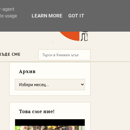
er-agent
LEARN MORE
GOT IT
ate usage
КЪДЕ СМЕ
Архив
Това сме ние!