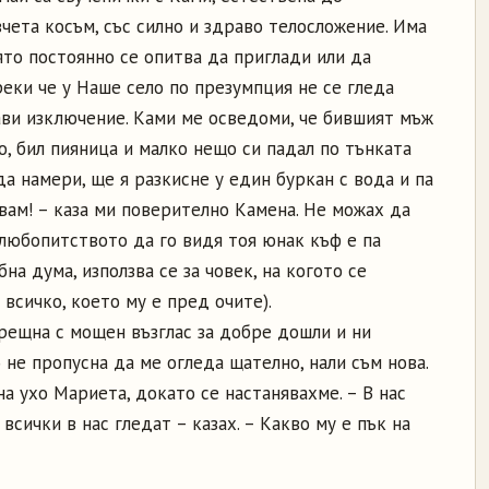
чета косъм, със силно и здраво телосложение. Има
ято постоянно се опитва да приглади или да
реки че у Наше село по презумпция не се гледа
ави изключение. Ками ме осведоми, че бившият мъж
о, бил пияница и малко нещо си падал по тънката
а намери, ще я разкисне у един буркан с вода и па
звам! – каза ми поверително Камена. Не можах да
 любопитството да го видя тоя юнак къф е па
а дума, използва се за човек, на когото се
 всичко, което му е пред очите).
срещна с мощен възглас за добре дошли и ни
 не пропусна да ме огледа щателно, нали съм нова.
на ухо Мариета, докато се настанявахме. – В нас
е всички в нас гледат – казах. – Какво му е пък на