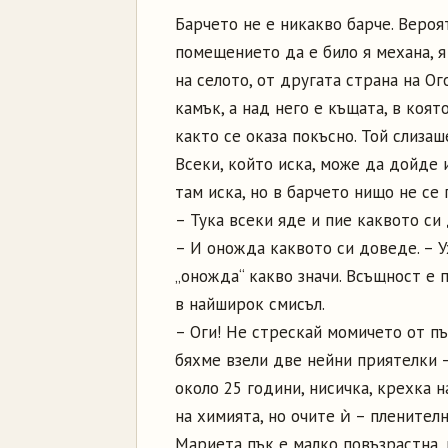
Барчето не е никакво барче. Вероя
помещението да е било я механа, я
на селото, от другата страна на О
камък, а над него е къщата, в коят
както се оказа по­късно. Той слиз
Всеки, който иска, може да дойде 
там иска, но в барчето нищо не се 
– Тука всеки яде и пие каквото си 
– И оножда каквото си доведе. – Ух
„оножда“ какво значи. Всъщност е п
в най­широк смисъл.
– Оги! Не стрескай момичето от пъ
бяхме взели две нейни приятелки 
около 25 години, нисичка, крехка н
на химията, но очите ѝ – пленителн
Мариета пък е малко по­възрастна,