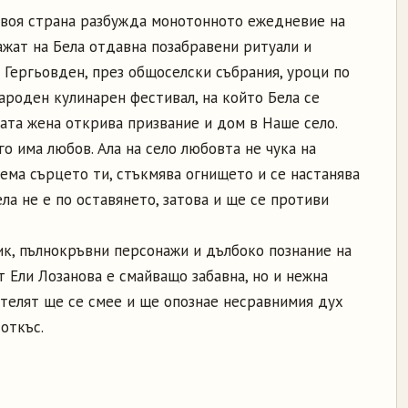
своя страна разбужда монотонното ежедневие на
ажат на Бела отдавна позабравени ритуали и
 Гергьовден, през общоселски събрания, уроци по
ароден кулинарен фестивал, на който Бела се
ата жена открива призвание и дом в Наше село.
го има любов. Ала на село любовта не чука на
взема сърцето ти, стъкмява огнището и се настанява
ела не е по оставянето, затова и ще се противи
ик, пълнокръвни персонажи и дълбоко познание на
т Ели Лозанова е смайващо забавна, но и нежна
ателят ще се смее и ще опознае несравнимия дух
откъс.