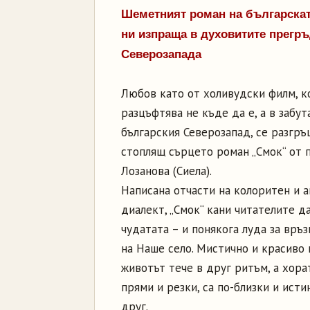
Шеметният роман на българскат
ни изпраща в духовитите прегръ
Северозапада
Любов като от холивудски филм, к
разцъфтява не къде да е, а в забут
българския Северозапад, се разгръ
стоплящ сърцето роман „Смок“ от 
Лозанова (Сиела).
Написана отчасти на колоритен и 
диалект, „Смок“ кани читателите да
чудатата – и понякога луда за връ
на Наше село. Мистично и красиво 
животът тече в друг ритъм, а хора
прями и резки, са по-близки и исти
друг.