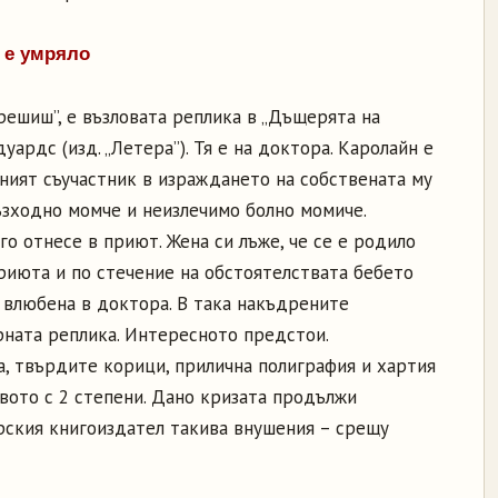
е е умряло
 решиш”, е възловата реплика в „Дъщерята на
уардс (изд. „Летера”). Тя е на доктора. Каролайн е
ният съучастник в израждането на собствената му
ъзходно момче и неизлечимо болно момиче.
о отнесе в приют. Жена си лъже, че се е родило
риюта и по стечение на обстоятелствата бебето
но влюбена в доктора. В така накъдрените
рната реплика. Интересното предстои.
, твърдите корици, прилична полиграфия и хартия
вото с 2 степени. Дано кризата продължи
арския книгоиздател такива внушения – срещу