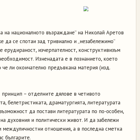
та на националното възраждане” на Николай Аретов
же да се спотаи зад тривиално и „незабележимо”
те ерудираност, изчерпателност, конструктивизъм
 необходимост. Изненадата е в познанието, което
 че ли окончателно предъвкана материя (изд.
т принцип – отделните дялове в четивото
та, белетристиката, драматургията, литературата
 възможност да постави литературата по по-особен,
 на духовния и политически живот. И да забележи
 междуличностни отношения, а в последна сметка
ас българите.