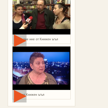
Това сме ние от Книжен ъгъл
Мая от Книжен ъгъл