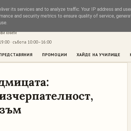
iver its services and to analyze traffic. Your IP address and us
ъл
mance and security metrics to ensure quality of service, gener
use.
ови книги
9:00 · събота 10:00–16:00
ПРЕДСТАВЯНИЯ
ПРОМОЦИИ
ХАЙДЕ НА УЧИЛИЩЕ
дмицата:
 изчерпателност,
изъм