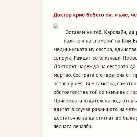
Доктор крие бебето си, лъже, ч
„Оставям на теб, Каролайн, да
пазителя на спомени” на Ким Ед
медицинската му сестра, единстве
съпруга. Раждат се близнаци. Прев
Докторът нарежда на сестрата да г
мъртво. Сестрата е отвратена от п
остава у нея. Тя е самотна, самот
обстоятелства той се измъква с го
Прилежната издателска подготовка
вдигат в случая равнището на чети
достатъчно за да стигнат до бълг
лесната печалба.