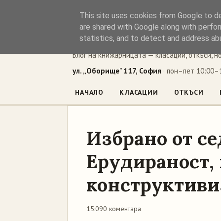
This site uses cookies from Google to del
Книжен ъг
are shared with Google along with perfor
statistics, and to detect and address ab
Блог на книжарницата — класации, откъси, н
ул. „Оборище" 117, София
· пон–пет 10:00–1
НАЧАЛО
КЛАСАЦИИ
ОТКЪСИ
Избрано от се
Ерудираност,
конструктив
15:09
0 коментара