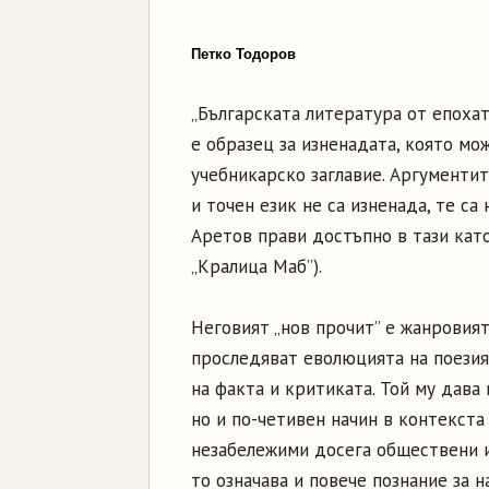
Петко Тодоров
„Българската литература от епоха
е образец за изненадата, която мо
учебникарско заглавие. Аргументи
и точен език не са изненада, те са
Аретов прави достъпно в тази като
„Кралица Маб”).
Неговият „нов прочит” е жанровия
проследяват еволюцията на поезия
на факта и критиката. Той му дава
но и по-четивен начин в контекста
незабележими досега обществени и
то означава и повече познание за н