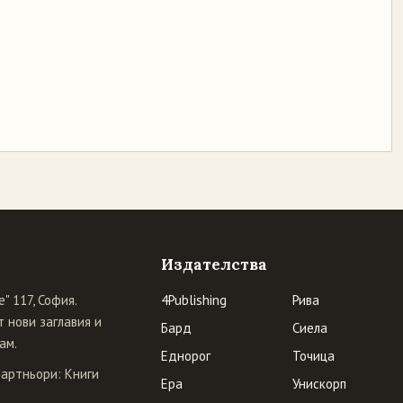
Издателства
" 117, София.
4Publishing
Рива
 нови заглавия и
Бард
Сиела
ам.
Еднорог
Точица
Партньори:
Книги
Ера
Унискорп