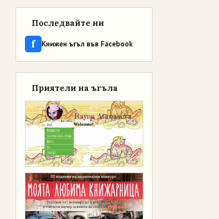
Последвайте ни
f
Книжен ъгъл във Facebook
Приятели на ъгъла