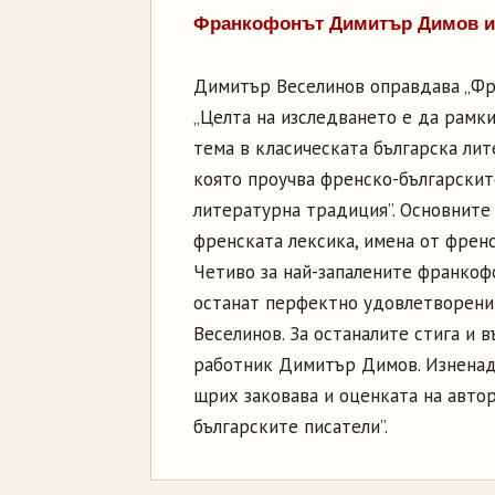
Франкофонът Димитър Димов из
Димитър Веселинов оправдава „Фре
„Целта на изследването е да рамк
тема в класическата българска лит
която проучва френско-българскит
литературна традиция”. Основните 
френската лексика, имена от френск
Четиво за най-запалените франкоф
останат перфектно удовлетворени
Веселинов. За останалите стига и 
работник Димитър Димов. Изненад
щрих заковава и оценката на авто
българските писатели”.