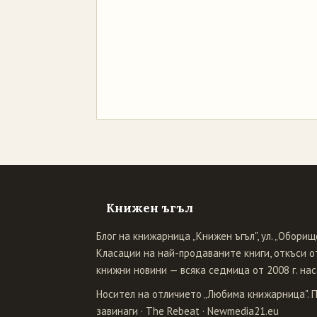
Книжен ъгъл
Блог на книжарница „Книжен ъгъл", ул. „Оборище
Класации на най-продаваните книги, откъси от
книжни новини — всяка седмица от 2008 г. нас
Носител на отличието „Любима книжарница". 
завинаги
·
The Rebeat
·
Newmedia21.eu