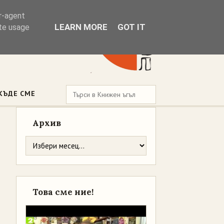
er-agent
LEARN MORE
GOT IT
ate usage
КЪДЕ СМЕ
Архив
Това сме ние!