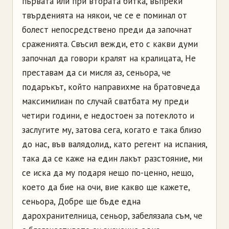
първата или при втората битка, въпреки
твърденията на някои, че се е поминал от
болест непосредствено преди да започнат
сраженията. Свъсил вежди, ето с какви думи
започнал да говори кралят на кралицата, Не
преставам да си мисля аз, сеньора, че
подаръкът, който направихме на братовчеда
максимилиан по случай сватбата му преди
четири години, е недостоен за потеклото и
заслугите му, затова сега, когато е така близо
до нас, във валядолид, като регент на испания,
така да се каже на един лакът разстояние, ми
се иска да му подаря нещо по-ценно, нещо,
което да бие на очи, вие какво ще кажете,
сеньора, Добре ще бъде една
дарохранителница, сеньор, забелязала съм, че