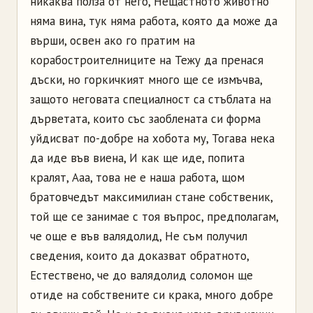
никаква полза от него, Нещастното животно
няма вина, тук няма работа, която да може да
върши, освен ако го пратим на
корабостроителниците на Тежу да пренася
дъски, но горкичкият много ще се измъчва,
защото неговата специалност са стъблата на
дърветата, които със заоблената си форма
уйдисват по-добре на хобота му, Тогава нека
да иде във виена, И как ще иде, попита
кралят, Ааа, това не е наша работа, щом
братовчедът максимилиан стане собственик,
той ще се занимае с тоя въпрос, предполагам,
че още е във валядолид, Не съм получил
сведения, които да доказват обратното,
Естествено, че до валядолид соломон ще
отиде на собствените си крака, много добре