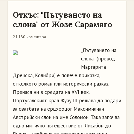
Откъс: "Пътуването на
слона" от Жозе Сарамаго
21:18
0 коментара
„Пътуването на
слона“ (превод
Маргарита
Дренска, Колибри) е повече приказка,
отколкото роман или исторически разказ.
Пренася ни в средата на XVI век.
Португалският крал Жуау III решава да подари
за сватбата на ерцхерцог Максимилиан
Австрийски слон на име Соломон. Така започва
едно митично пътешествие от Лисабон до