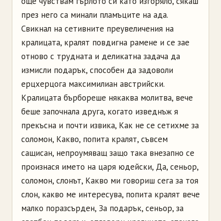
още чувствам гърлото си като изгоряло, сякаш
през него са минали пламъците на ада.
Свикнал на сетивните преувеличения на
кралицата, кралят повдигна рамене и се зае
отново с трудната и деликатна задача да
измисли подарък, способен да задоволи
ерцхерцога максимилиан австрийски.
Кралицата бърбореше някаква молитва, вече
беше започнала друга, когато изведнъж я
прекъсна и почти извика, Как не се сетихме за
соломон, Какво, попита кралят, съвсем
сащисан, непроумяващ защо така внезапно се
произнася името на царя юдейски, Да, сеньор,
соломон, слонът, Какво ми говориш сега за тоя
слон, какво ме интересува, попита кралят вече
малко поразсърден, За подарък, сеньор, за