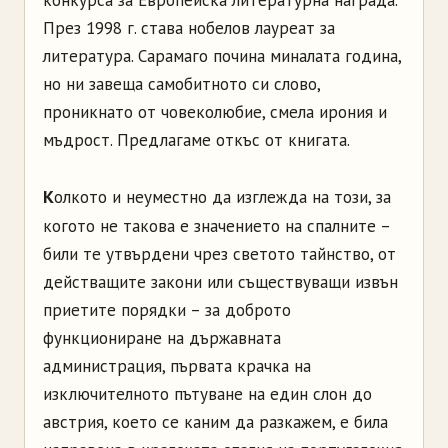
конкурса за Европейска литературна награда.
През 1998 г. става нобелов лауреат за
литература. Сарамаго почина миналата година,
но ни завеща самобитното си слово,
проникнато от човеколюбие, смела ирония и
мъдрост. Предлагаме откъс от книгата.
К
олкото и неуместно да изглежда на този, за
когото не такова е значението на спалните –
били те утвърдени чрез светото тайнство, от
действащите закони или съществуващи извън
приетите порядки – за доброто
функциониране на държавната
администрация, първата крачка на
изключителното пътуване на един слон до
австрия, което се каним да разкажем, е била