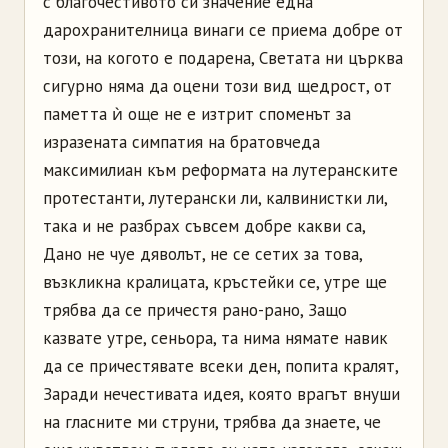
с благочестивото си значение една
дарохранителница винаги се приема добре от
този, на когото е подарена, Светата ни църква
сигурно няма да оцени този вид щедрост, от
паметта ѝ още не е изтрит споменът за
изразената симпатия на братовчеда
максимилиан към реформата на лутеранските
протестанти, лутерански ли, калвинистки ли,
така и не разбрах съвсем добре какви са,
Дано не чуе дяволът, не се сетих за това,
възкликна кралицата, кръстейки се, утре ще
трябва да се причестя рано-рано, Защо
казвате утре, сеньора, та нима нямате навик
да се причестявате всеки ден, попита кралят,
Заради нечестивата идея, която врагът внуши
на гласните ми струни, трябва да знаете, че