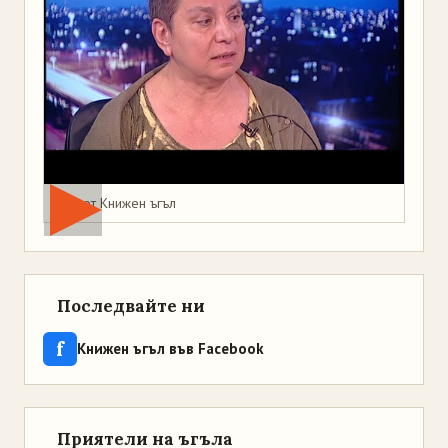
Мая от Книжен ъгъл
Последвайте ни
f
Книжен ъгъл във Facebook
Приятели на ъгъла