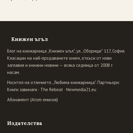
Книжен ъгъл
Блог на книжарница „Книжен ъгъл", ул. „Оборище" 117, София.
Класации на най-продаваните книги, откъси от нови
заглавия и книжни новини — всяка седмица от 2008 г.
насам.
Носител на отличието „Любима книжарница". Партньори:
Книги завинаги
·
The Rebeat
·
Newmedia21.eu
Абонамент (Atom емисия)
Издателства