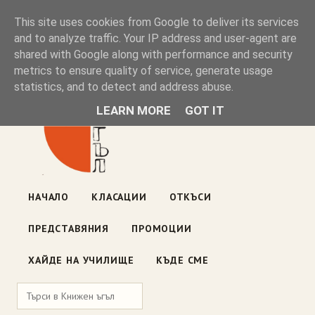
Книжен ъгъл
This site uses cookies from Google to deliver its services
and to analyze traffic. Your IP address and user-agent are
shared with Google along with performance and security
Блог на книжарницата — класации, откъси, нови книги
metrics to ensure quality of service, generate usage
ул. „Оборище" 117, София
· пон–пет 10:00–19:00 ·
statistics, and to detect and address abuse.
събота 10:00–16:00
LEARN MORE
GOT IT
НАЧАЛО
КЛАСАЦИИ
ОТКЪСИ
ПРЕДСТАВЯНИЯ
ПРОМОЦИИ
ХАЙДЕ НА УЧИЛИЩЕ
КЪДЕ СМЕ