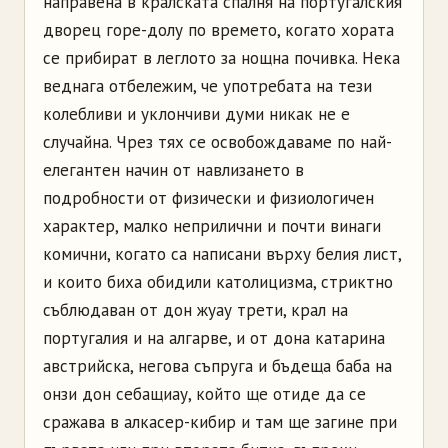
направена в кралската спалня на португалския
дворец горе-долу по времето, когато хората
се прибират в леглото за нощна почивка. Нека
веднага отбележим, че употребата на тези
колебливи и уклончиви думи никак не е
случайна. Чрез тях се освобождаваме по най-
елегантен начин от навлизането в
подробности от физически и физиологичен
характер, малко неприлични и почти винаги
комични, когато са написани върху белия лист,
и които биха обидили католицизма, стриктно
съблюдаван от дон жуау трети, крал на
португалия и на алгарве, и от дона катарина
австрийска, негова съпруга и бъдеща баба на
онзи дон себащиау, който ще отиде да се
сражава в алкасер-кибир и там ще загине при