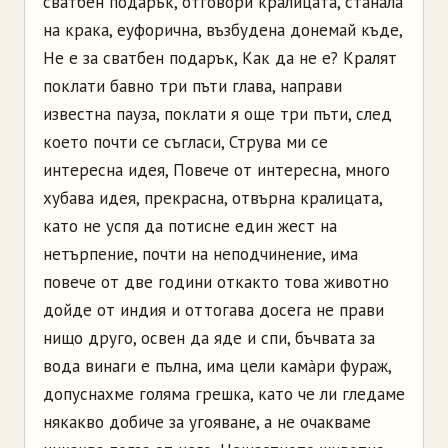
сватбен подарък, отговори кралицата, станала
на крака, еуфорична, възбудена донемай къде,
Не е за сватбен подарък, Как да не е? Кралят
поклати бавно три пъти глава, направи
известна пауза, поклати я още три пъти, след
което почти се съгласи, Струва ми се
интересна идея, Повече от интересна, много
хубава идея, прекрасна, отвърна кралицата,
като не успя да потисне един жест на
нетърпение, почти на неподчинение, има
повече от две години откакто това животно
дойде от индия и оттогава досега не прави
нищо друго, освен да яде и спи, бъчвата за
вода винаги е пълна, има цели камàри фураж,
допуснахме голяма грешка, като че ли гледаме
някакво добиче за угояване, а не очакваме