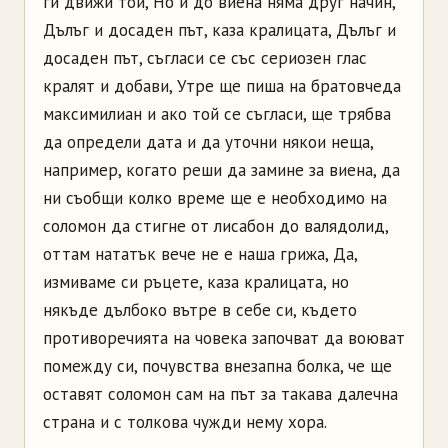
ги движи той, Но и до виена няма друг начин,
Дълъг и досаден път, каза кралицата, Дълъг и
досаден път, съгласи се със сериозен глас
кралят и добави, Утре ще пиша на братовчеда
максимилиан и ако той се съгласи, ще трябва
да определи дата и да уточни някои неща,
например, когато реши да замине за виена, да
ни съобщи колко време ще е необходимо на
соломон да стигне от лисабон до валядолид,
оттам нататък вече не е наша грижа, Да,
измиваме си ръцете, каза кралицата, но
някъде дълбоко вътре в себе си, където
противоречията на човека започват да воюват
помежду си, почувства внезапна болка, че ще
оставят соломон сам на път за такава далечна
страна и с толкова чужди нему хора.