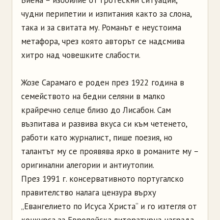
Виена – изобилие от гротескни ситуации,
чудни перипетии и изпитания както за слона,
така и за свитата му. Романът е неустоима
метафора, чрез която авторът се надсмива
хитро над човешките слабости.
Жозе Сарамаго е роден през 1922 година в
семейството на бедни селяни в малко
крайречно селце близо до Лисабон. Сам
възпитава и развива вкуса си към четенето,
работи като журналист, пише поезия, но
талантът му се проявява ярко в романите му –
оригинални алегории и антиутопии.
През 1991 г. консервативното португалско
правителство налага цензура върху
„Евангелието по Исуса Христа“ и го изтегля от