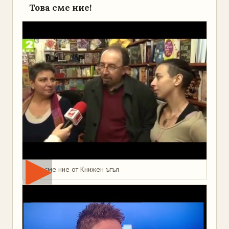
Това сме ние!
Това сме ние от Книжен ъгъл