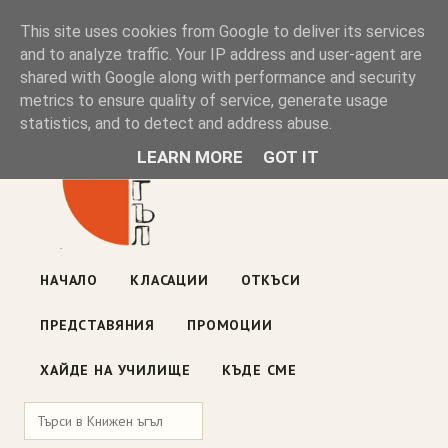
Книжен ъгъл
This site uses cookies from Google to deliver its services
and to analyze traffic. Your IP address and user-agent are
shared with Google along with performance and security
Блог на книжарницата — класации, откъси, нови книги
metrics to ensure quality of service, generate usage
ул. „Оборище" 117, София
· пон–пет 10:00–19:00 ·
statistics, and to detect and address abuse.
събота 10:00–16:00
LEARN MORE
GOT IT
НАЧАЛО
КЛАСАЦИИ
ОТКЪСИ
ПРЕДСТАВЯНИЯ
ПРОМОЦИИ
ХАЙДЕ НА УЧИЛИЩЕ
КЪДЕ СМЕ