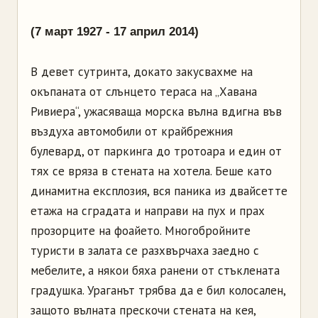
(7 март 1927 - 17 април 2014)
В девет сутринта, докато закусвахме на
окъпаната от слънцето тераса на „Хавана
Ривиера“, ужасяваща морска вълна вдигна във
въздуха автомобили от крайбрежния
булевард, от паркинга до тротоара и един от
тях се вряза в стената на хотела. Беше като
динамитна експлозия, вся паника из двайсетте
етажа на сградата и направи на пух и прах
прозорците на фоайето. Многобройните
туристи в залата се разхвърчаха заедно с
мебелите, а някои бяха ранени от стъклената
градушка. Ураганът трябва да е бил колосален,
защото вълната прескочи стената на кея,