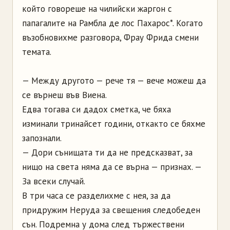
който говореше на чилийски жаргон с
папагалите на Рамбла де лос Пахарос*. Когато
възобновихме разговора, Фрау Фрида смени
темата.
— Между другото — рече тя — вече можеш да
се върнеш във Виена.
Едва тогава си дадох сметка, че бяха
изминали тринайсет години, откакто се бяхме
запознали.
— Дори сънищата ти да не предсказват, за
нищо на света няма да се върна — признах. —
За всеки случай.
В три часа се разделихме с нея, за да
придружим Неруда за свещения следобеден
сън. Подремна у дома след тържествени