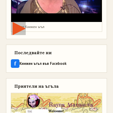
Мая от Книжен ъгъл
Последвайте ни
f
Книжен ъгъл във Facebook
Приятели на ъгъла