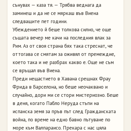
сънувах — каза тя. — Трябва веднага да
заминеш и да не се мяркаш във Виена
следващите пет години.
Убеждението й беше толкова силно, че още
същата вечер ме качи на последния влак за
Рим. Аз от своя страна бях така стреснат, че
оттогава се смятам за оживял от премеждие,
което така и не разбрах какво е. Още не съм
се връщал във Виена.
Преди нещастието в Хавана срещнах Фрау
Фрида в Барселона, но беше неочаквано и
случайно, дори ми се стори мистериозно. Беше
в деня, когато Пабло Неруда стъпи на
испанска земя за пръв път след Гражданската
война, по време на едно бавно пътуване по
море към Валпараисо. Прекара с нас цяла