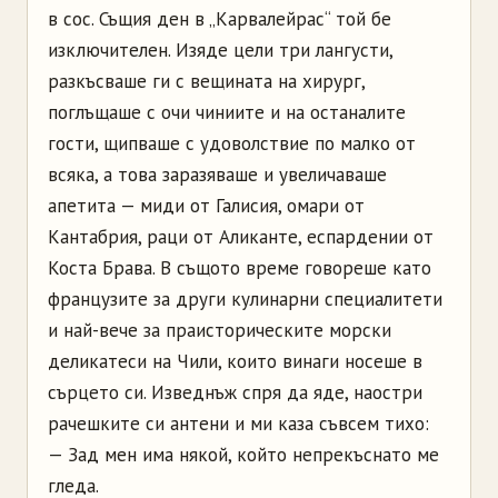
в сос. Същия ден в „Карвалейрас“ той бе
изключителен. Изяде цели три лангусти,
разкъсваше ги с вещината на хирург,
поглъщаше с очи чиниите и на останалите
гости, щипваше с удоволствие по малко от
всяка, а това заразяваше и увеличаваше
апетита — миди от Галисия, омари от
Кантабрия, раци от Аликанте, еспардении от
Коста Брава. В същото време говореше като
французите за други кулинарни специалитети
и най-вече за праисторическите морски
деликатеси на Чили, които винаги носеше в
сърцето си. Изведнъж спря да яде, наостри
рачешките си антени и ми каза съвсем тихо:
— Зад мен има някой, който непрекъснато ме
гледа.