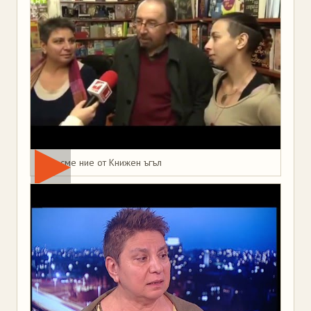
Това сме ние от Книжен ъгъл