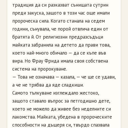
традиция да си разказват сънищата сутрин
преди закуска, защото в този час още имали
пророческа сила. Когато станала на седем
години, сънувала, че порой отвлича един от
братята й. От религиозни предразсъдъци
майката забранила на детето да прави това,
което най-много обичало — да се къпе във
вира. Но Фрау Фрида имала своя собствена
система на пророкуване.
— Това не означава — казала, — че ще се удави,
а че не трябва да яде сладкиши.
Самото тълкуване изглеждало жестоко,
защото ставало въпрос за петгодишно дете,
което не можело да живее без неделните си
лакомства. Майката, убедена в пророческите
способности на дъщеря си, твърдо спазвала