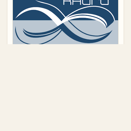
Предоставено от
Blogger
.
Класация
(9)
Откъс
(11)
Представяне
(16)
Промоция
(1)