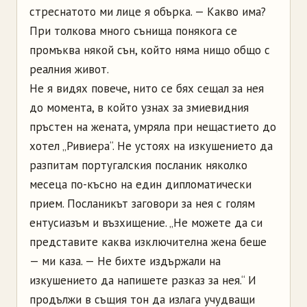
стреснатото ми лице я обърка. — Какво има?
При толкова много сънища понякога се
промъква някой сън, който няма нищо общо с
реалния живот.
Не я видях повече, нито се бях сещал за нея
до момента, в който узнах за змиевидния
пръстен на жената, умряла при нещастието до
хотел „Ривиера“. Не устоях на изкушението да
разпитам португалския посланик няколко
месеца по-късно на един дипломатически
прием. Посланикът заговори за нея с голям
ентусиазъм и възхищение. „Не можете да си
представите каква изключителна жена беше
— ми каза. — Не бихте издържали на
изкушението да напишете разказ за нея.“ И
продължи в същия тон да излага учудващи