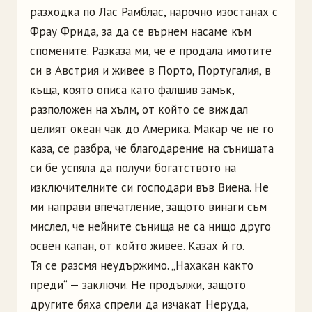
разходка по Лас Рамблас, нарочно изостанах с
Фрау Фрида, за да се върнем насаме към
спомените. Разказа ми, че е продала имотите
си в Австрия и живее в Порто, Португалия, в
къща, която описа като фалшив замък,
разположен на хълм, от който се виждал
целият океан чак до Америка. Макар че не го
каза, се разбра, че благодарение на сънищата
си бе успяла да получи богатството на
изключителните си господари във Виена. Не
ми направи впечатление, защото винаги съм
мислел, че нейните сънища не са нищо друго
освен капан, от който живее. Казах й го.
Тя се разсмя неудържимо. „Нахакан както
преди“ — заключи. Не продължи, защото
другите бяха спрели да изчакат Неруда,