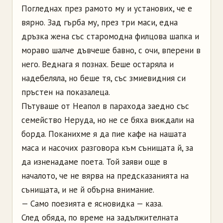
Погледнах през рамото му и установих, че е
вярно. Зад гърба му, през три маси, една
дръзка жена със старомодна филцова шапка и
мораво шалче дъвчеше бавно, с очи, вперени в
него. Веднага я познах. Беше остаряла и
надебеляла, но беше тя, със змиевидния си
пръстен на показалеца.
Пътуваше от Неапол в парахода заедно със
семейство Неруда, но не се бяха виждали на
борда. Поканихме я да пие кафе на нашата
маса и насочих разговора към сънищата й, за
да изненадаме поета. Той заяви още в
началото, че не вярва на предсказанията на
сънищата, и не й обърна внимание.
— Само поезията е ясновидка — каза.
След обяда, по време на задължителната