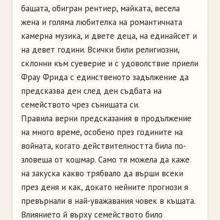
бащата, обигран рентиер, майката, весела
жена и голяма любителка на романтичната
камерна музика, и двете деца, на единайсет и
на девет години. Всички били религиозни,
склонни към суеверие и с удоволствие приели
Фрау Фрида с единственото задължение да
предсказва ден след ден съдбата на
семейството чрез сънищата си.
Правила верни предсказания в продължение
на много време, особено през годините на
войната, когато действителността била по-
зловеща от кошмар. Само тя можела да каже
на закуска какво трябвало да върши всеки
през деня и как, докато нейните прогнози я
превърнали в най-уважавания човек в къщата.
Влиянието й върху семейството било