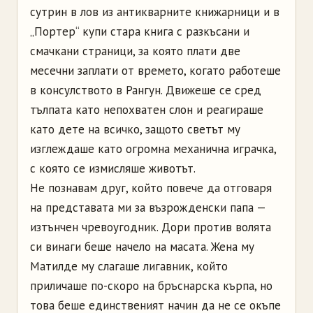
сутрин в лов из антикварните книжарници и в
„Портер“ купи стара книга с разкъсани и
смачкани страници, за която плати две
месечни заплати от времето, когато работеше
в консулството в Рангун. Движеше се сред
тълпата като непохватен слон и реагираше
като дете на всичко, защото светът му
изглеждаше като огромна механична играчка,
с която се измисляше животът.
Не познавам друг, който повече да отговаря
на представата ми за възрожденски папа —
изтънчен чревоугодник. Дори против волята
си винаги беше начело на масата. Жена му
Матилде му слагаше лигавник, който
приличаше по-скоро на бръснарска кърпа, но
това беше единственият начин да не се окъпе