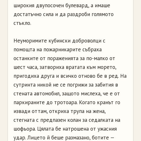
широкия двупосочен булевард, а имаше
достатъчно сила и да раздроби голямото
стъкло.
Неуморимите кубински доброволци с
помощта на пожарникарите събраха
останките от пораженията за по-малко от
шест часа, затвориха вратата към морето,
пригодиха друга и всичко отново бе в ред. На
сутринта никой не се погрижи за забития в
стената автомобил, защото мислеха, че е от
паркираните до тротоара. Когато кранът го
извади оттам, откриха трупа на жена,
стегната с предпазен колан за седалката на
шофьора. Цялата бе натрошена от ужасния
удар. Лицето й беше размазано, ботите —