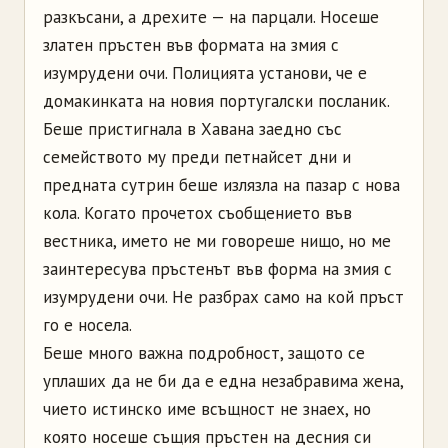
разкъсани, а дрехите — на парцали. Носеше
златен пръстен във формата на змия с
изумрудени очи. Полицията установи, че е
домакинката на новия португалски посланик.
Беше пристигнала в Хавана заедно със
семейството му преди петнайсет дни и
предната сутрин беше излязла на пазар с нова
кола. Когато прочетох съобщението във
вестника, името не ми говореше нищо, но ме
заинтересува пръстенът във форма на змия с
изумрудени очи. Не разбрах само на кой пръст
го е носела.
Беше много важна подробност, защото се
уплаших да не би да е една незабравима жена,
чието истинско име всъщност не знаех, но
която носеше същия пръстен на десния си