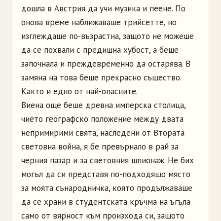
дошла в Австрия да учи музика и пеене. По
онова време наближаваше трийсетте, но
изглеждаше по-възрастна, защото не можеше
да се похвали с предишна хубост, а беше
започнала и преждевременно да остарява. В
замяна на това беше прекрасно същество.
Както и едно от най-опасните.
Виена още беше древна имперска столица,
чието географско положение между двата
непримирими свята, наследени от Втората
световна война, я бе превърнало в рай за
черния пазар и за световния шпионаж. Не бих
могъл да си представя по-подходящо място
за моята сънародничка, която продължаваше
да се храни в студентската кръчма на ъгъла
само от вярност към произхода си, защото