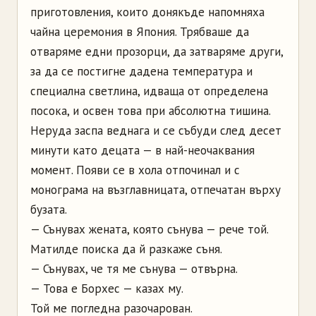
приготовления, които донякъде напомняха
чайна церемония в Япония. Трябваше да
отваряме едни прозорци, да затваряме други,
за да се постигне дадена температура и
специална светлина, идваща от определена
посока, и освен това при абсолютна тишина.
Неруда заспа веднага и се събуди след десет
минути като децата — в най-неочаквания
момент. Появи се в хола отпочинал и с
монограма на възглавницата, отпечатан върху
бузата.
— Сънувах жената, която сънува — рече той.
Матилде поиска да й разкаже съня.
— Сънувах, че тя ме сънува — отвърна.
— Това е Борхес — казах му.
Той ме погледна разочарован.