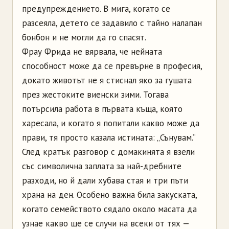
предупреждението. В мига, когато се
разсеяла, детето се задавило с тайно налапан
бонбон и не могли да го спасят.
Фрау Фрида не вярвала, че нейната
способност може да се превърне в професия,
докато животът не я стиснал яко за гушата
през жестоките виенски зими. Тогава
потърсила работа в първата къща, която
харесала, и когато я попитали какво може да
прави, тя просто казала истината: „Сънувам.“
След кратък разговор с домакинята я взели
със символична заплата за най-дребните
разходи, но й дали хубава стая и три пъти
храна на ден. Особено важна била закуската,
когато семейството сядало около масата да
узнае какво ще се случи на всеки от тях —