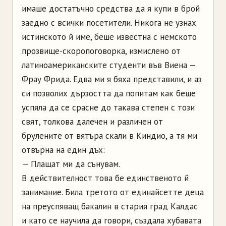
имаше достатъчно средства да я купи в брой
заедно с всички посетители. Никога не узнах
истинското й име, беше известна с немското
прозвище-скоропоговорка, измислено от
латиноамериканските студенти във Виена —
Фрау Фрида. Едва ми я бяха представили, и аз
си позволих дързостта да попитам как беше
успяла да се срасне до такава степен с този
свят, толкова далечен и различен от
брулените от вятъра скали в Киндио, а тя ми
отвърна на един дъх:
— Плащат ми да сънувам.
В действителност това бе единственото й
занимание. Била третото от единайсетте деца
на преуспяващ бакалин в стария град Калдас
и като се научила да говори, създала хубавата