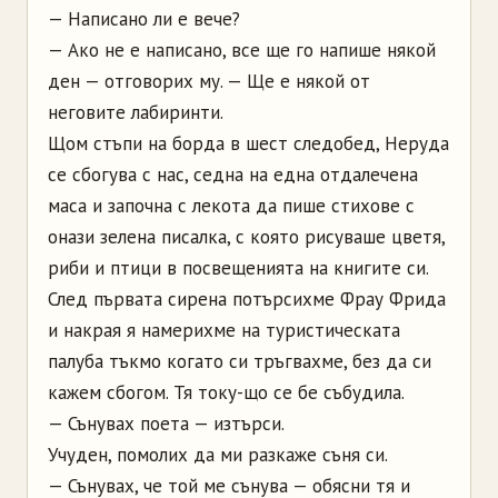
— Написано ли е вече?
— Ако не е написано, все ще го напише някой
ден — отговорих му. — Ще е някой от
неговите лабиринти.
Щом стъпи на борда в шест следобед, Неруда
се сбогува с нас, седна на една отдалечена
маса и започна с лекота да пише стихове с
онази зелена писалка, с която рисуваше цветя,
риби и птици в посвещенията на книгите си.
След първата сирена потърсихме Фрау Фрида
и накрая я намерихме на туристическата
палуба тъкмо когато си тръгвахме, без да си
кажем сбогом. Тя току-що се бе събудила.
— Сънувах поета — изтърси.
Учуден, помолих да ми разкаже съня си.
— Сънувах, че той ме сънува — обясни тя и