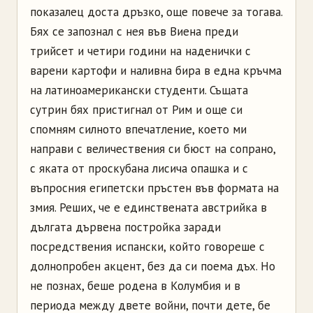
показалец доста дръзко, още повече за тогава.
Бях се запознал с нея във Виена преди
трийсет и четири години на наденички с
варени картофи и наливна бира в една кръчма
на латиноамерикански студенти. Същата
сутрин бях пристигнал от Рим и още си
спомням силното впечатление, което ми
направи с величествения си бюст на сопрано,
с яката от проскубана лисича опашка и с
въпросния египетски пръстен във формата на
змия. Реших, че е единствената австрийка в
дългата дървена постройка заради
посредствения испански, който говореше с
долнопробен акцент, без да си поема дъх. Но
не познах, беше родена в Колумбия и в
периода между двете войни, почти дете, бе