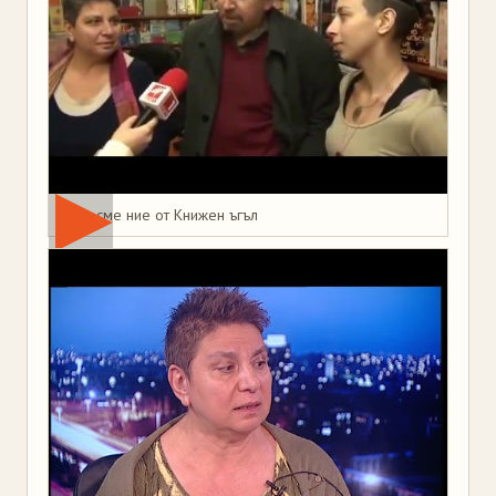
Това сме ние от Книжен ъгъл