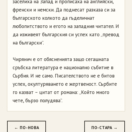
заселиха на Запад и прописаха на английски,
френски и немски. Да поднесат разказа си за
българското колкото да гъделичнат
любопитството и егото на западния читател. И
да изживеят българския си успех като „превод
на български”.
Чирянич е от обясненията защо сегашната
сръбска литература е национално събитие в
Сърбия. И не само. Писателството не е битов
успех, окултуряването е жертвеност. Сърбите
го казват – цитат от романа: „Който много
чете, бързо полудява”.
← ПО-НОВА
ПО-СТАРА →