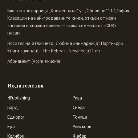
Блог на книжарница „Книжен ъгъл", ул. „Оборище" 117, София.
Класации на най-продаваните книги, откъси от нови
заглавия и книжни новини — всяка седмица от 2008 г.
насам.
Носител на отличието „Любима книжарница". Партньори:
Книги завинаги
·
The Rebeat
·
Newmedia21.eu
Абонамент (Atom емисия)
Издателства
4Publishing
Рива
Бард
Сиела
Еднорог
Точица
Ера
Унискорп
Колибри
Фабер