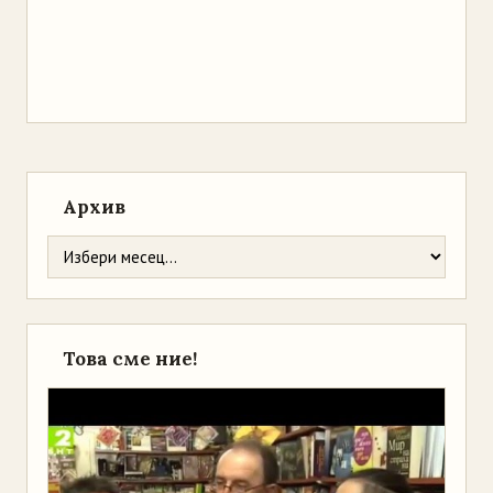
Архив
Това сме ние!