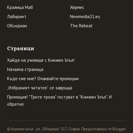
Кралица Маб
Хермес
Лабиринт
Newmedia21.eu
Обсидиан
The Rebeat
Страници
Хайде на училище с Книжен Ъгъл!
Начална страница
Къде сме ние? Очаквайте промоции
„Избраният читател” се завръща
Промоция! "Трите трола" гостуват в "Книжен Ъгъл". И
обратно
© Книжен ъгъл · ул. „Оборище" 117, София
Предоставено от Blogger