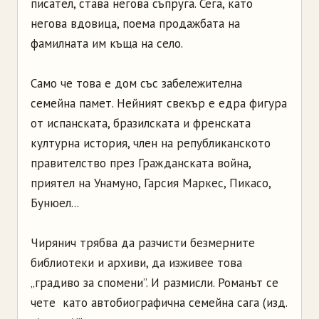
писател, става негова съпруга. Сега, като
негова вдовица, поема продажбата на
фамилната им къща на село.
Само че това е дом със забележителна
семейна памет. Нейният свекър е едра фигура
от испанската, бразилската и френската
културна история, член на републиканското
правителство през Гражданската война,
приятел на Унамуно, Гарсия Маркес, Пикасо,
Бунюел...
Чирянич трябва да разчисти безмерните
библиотеки и архиви, да изживее това
„градиво за спомени”. И размисли. Романът се
чете като автобиографична семейна сага (изд.