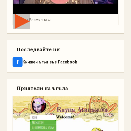
Мая от Книжен ъгъл
Последвайте ни
f
Книжен ъгъл във Facebook
Приятели на ъгъла