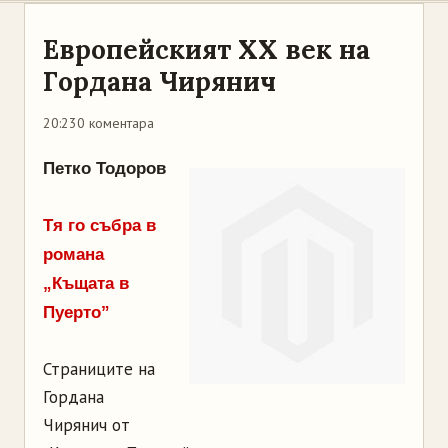
Европейският ХХ век на
Гордана Чирянич
20:23
0 коментара
Петко Тодоров
Тя го събра в
романа
„Къщата в
Пуерто”
Страниците на
Гордана
Чирянич от