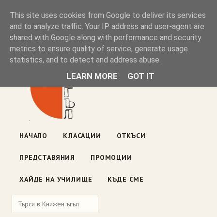
Книжен ъгъл
This site uses cookies from Google to deliver its services
and to analyze traffic. Your IP address and user-agent are
shared with Google along with performance and security
Блог на книжарницата — класации, откъси, нови книги
metrics to ensure quality of service, generate usage
ул. „Оборище" 117, София
· пон–пет 10:00–19:00 ·
statistics, and to detect and address abuse.
събота 10:00–16:00
LEARN MORE
GOT IT
НАЧАЛО
КЛАСАЦИИ
ОТКЪСИ
ПРЕДСТАВЯНИЯ
ПРОМОЦИИ
ХАЙДЕ НА УЧИЛИЩЕ
КЪДЕ СМЕ