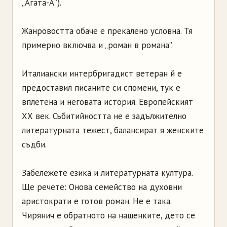
„Агата-А”).
Жанровостта обаче е прекалено условна. Тя
примерно включва и „роман в романа”.
Италиански интербригадист ветеран й е
предоставил писаните си спомени, тук е
вплетена и неговата история. Европейският
ХХ век. Събитийността не е задължително
литературната тежест, балансират я женските
съдби.
Забележете езика и литературната култура.
Ще речете: Онова семейство на духовни
аристократи е готов роман. Не е така.
Чирянич е обратното на нашенките, дето се