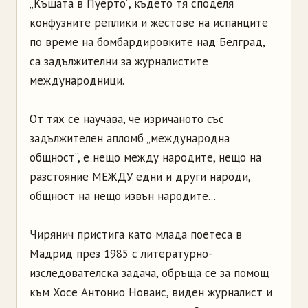
„Къщата в Пуерто”, където тя споделя
конфузните реплики и жестове на испанците
по време на бомбардировките над Белград,
са задължителни за журналистите
международници.
От тях се научава, че изричаното със
задължителен апломб „международна
общност”, е нещо между народите, нещо на
разстояние МЕЖДУ едни и други народи,
общност на нещо извън народите...
Чирянич пристига като млада поетеса в
Мадрид през 1985 с литературно-
изследователска задача, обръща се за помощ
към Хосе Антонио Новаис, виден журналист и