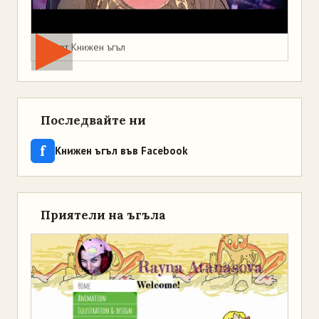
Мая от Книжен ъгъл
Последвайте ни
f
Книжен ъгъл във Facebook
Приятели на ъгъла