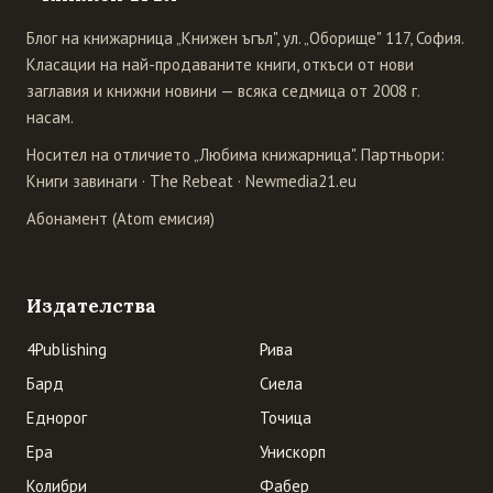
Блог на книжарница „Книжен ъгъл", ул. „Оборище" 117, София.
Класации на най-продаваните книги, откъси от нови
заглавия и книжни новини — всяка седмица от 2008 г.
насам.
Носител на отличието „Любима книжарница". Партньори:
Книги завинаги
·
The Rebeat
·
Newmedia21.eu
Абонамент (Atom емисия)
Издателства
4Publishing
Рива
Бард
Сиела
Еднорог
Точица
Ера
Унискорп
Колибри
Фабер