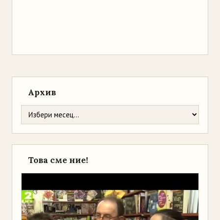
Архив
Това сме ние!