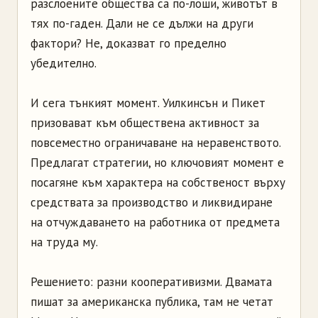
разслоените общества са по-лоши, животът в
тях по-гаден. Дали не се дължи на други
фактори? Не, доказват го пределно
убедително.
И сега тънкият момент. Уилкинсън и Пикет
призовават към обществена активност за
повсеместно ограничаване на неравенството.
Предлагат стратегии, но ключовият момент е
посагяне към характера на собственост върху
средствата за производство и ликвидиране
на отчуждаването на работника от предмета
на труда му.
Решението: разни кооперативизми. Двамата
пишат за американска публика, там не четат