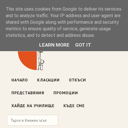
Книжен ъгъл
This site uses cookies from Google to deliver its services
and to analyze traffic. Your IP address and user-agent are
shared with Google along with performance and security
Блог на книжарницата — класации, откъси, нови книги
metrics to ensure quality of service, generate usage
ул. „Оборище" 117, София
· пон–пет 10:00–19:00 ·
statistics, and to detect and address abuse.
събота 10:00–16:00
LEARN MORE
GOT IT
НАЧАЛО
КЛАСАЦИИ
ОТКЪСИ
ПРЕДСТАВЯНИЯ
ПРОМОЦИИ
ХАЙДЕ НА УЧИЛИЩЕ
КЪДЕ СМЕ