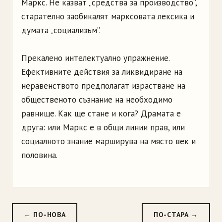
Маркс. Не казват „средства за производство”,
старателно заобикалят марксовата лексика и
думата „социализъм”.
Прекалено интелектуално упражнение.
Ефективните действия за ликвидиране на
неравенството предполагат израстване на
общественото съзнание на необходимо
равнище. Как ще стане и кога? Драмата е
друга: или Маркс е в общи линии прав, или
социалното знание марширува на място век и
половина.
← ПО-НОВА
ПО-СТАРА →