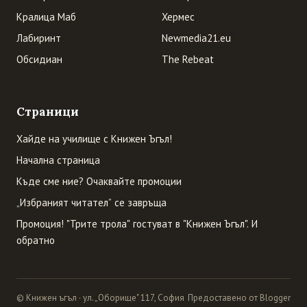
Кралица Маб
Хермес
Лабиринт
Newmedia21.eu
Обсидиан
The Rebeat
Страници
Хайде на училище с Книжен Ъгъл!
Начална страница
Къде сме ние? Очаквайте промоции
„Избраният читател” се завръща
Промоция! "Трите трола" гостуват в "Книжен Ъгъл". И
обратно
© Книжен ъгъл · ул. „Оборище" 117, София
Предоставено от Blogger