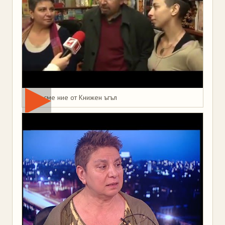
Това сме ние от Книжен ъгъл