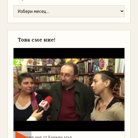
Това сме ние!
Това сме ние от Книжен ъгъл