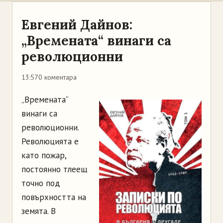
Евгений Дайнов:
„Времената“ винаги са
революционни
13:57
0 коментара
„Времената“
винаги са
революционни.
Революцията е
като пожар,
постоянно тлеещ
точно под
повърхността на
земята. В