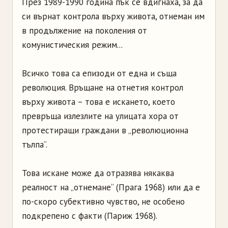
През 1989-1990 година пък се вдигнаха, за да
си върнат контрола върху живота, отнеман им
в продължение на поколения от
комунистическия режим...
Всичко това са епизоди от една и съща
революция. Връщане на отнетия контрол
върху живота – това е искането, което
превръща излезлите на улицата хора от
протестиращи граждани в „революционна
тълпа“.
Това искане може да отразява някаква
реалност на „отнемане“ (Прага 1968) или да е
по-скоро субективно чувство, не особено
подкрепено с факти (Париж 1968).