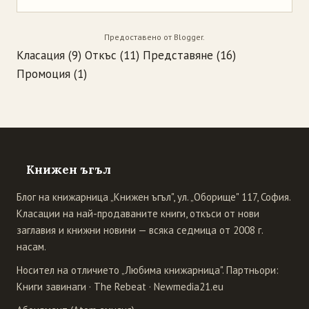
Предоставено от
Blogger
.
Класация
(9)
Откъс
(11)
Представяне
(16)
Промоция
(1)
Книжен ъгъл
Блог на книжарница „Книжен ъгъл", ул. „Оборище" 117, София.
Класации на най-продаваните книги, откъси от нови
заглавия и книжни новини — всяка седмица от 2008 г.
насам.
Носител на отличието „Любима книжарница". Партньори:
Книги завинаги
·
The Rebeat
·
Newmedia21.eu