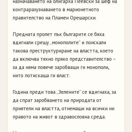
назначаването на олигарха Пеевски за шеф на
контраразузнаването в марионетното
правителство на Пламен Орешарски.
Предната пролет пък българите се бяха
вдигнали срещу „монополите“ и поискали
такова преструктуриране на властта, което
да включва тяхно пряко представителство –
за да няма повече заробващи ги монополи,
нито потискаща ги власт.
Година преди това „Зелените“ се вдигнаха, за
да спрат заробването на природата от
приятели на властта, отнемащи на всички ни
правото на живот в здравословна среда.