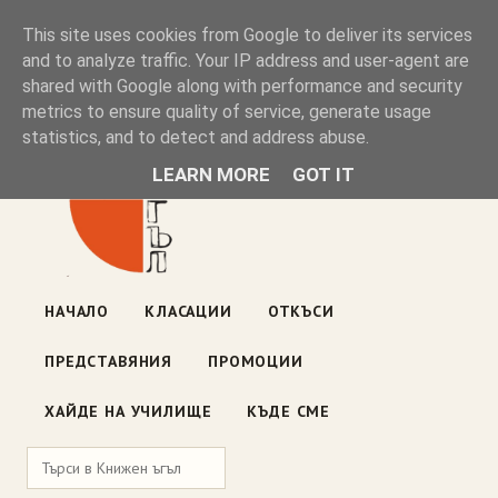
Книжен ъгъл
This site uses cookies from Google to deliver its services
and to analyze traffic. Your IP address and user-agent are
shared with Google along with performance and security
Блог на книжарницата — класации, откъси, нови книги
metrics to ensure quality of service, generate usage
ул. „Оборище" 117, София
· пон–пет 10:00–19:00 ·
statistics, and to detect and address abuse.
събота 10:00–16:00
LEARN MORE
GOT IT
НАЧАЛО
КЛАСАЦИИ
ОТКЪСИ
ПРЕДСТАВЯНИЯ
ПРОМОЦИИ
ХАЙДЕ НА УЧИЛИЩЕ
КЪДЕ СМЕ