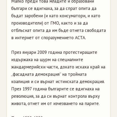
Малко преди това младите и образовани
българи се вдигнаха, за да спрат опита да
бъдат заробени (и като консуматори, и като
производители) от ГМО, както и за да
отблъснат опита да им бъде отнета свободата
в интернет от споразумението АСТА.
През януари 2009 година протестиращите
издържаха на щурм на специалните
жандармерийски части, докато искаха край на
„фасадната демокрация” на тройната
коалиция и си върнат истинската демокрация.
През 1997 година българите се вдигнаха на
революция, за да си върнат контрола върху
живота, отнет им от изчезването на парите.