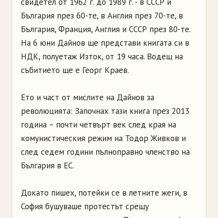
свидетел от 1962 г. до 1989 г. - в СССР и
България през 60-те, в Англия през 70-те, в
България, Франция, Англия и СССР през 80-те.
На 6 юни Дайнов ще представи книгата си в
НДК, полуетаж Изток, от 19 часа. Водещ на
събитието ще е Георг Краев.
Ето и част от мислите на Дайнов за
революцията: Започнах тази книга през 2013
година – почти четвърт век след края на
комунистическия режим на Тодор Живков и
след седем години пълноправно членство на
България в ЕС.
Докато пишех, потейки се в летните жеги, в
София бушуваше протестът срещу