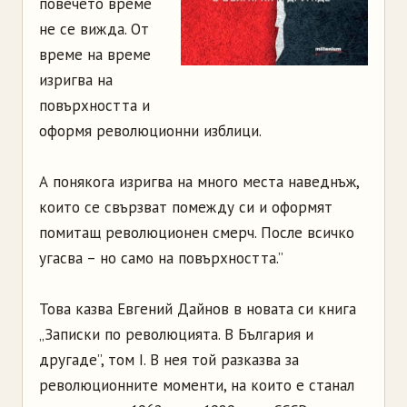
повечето време
не се вижда. От
време на време
изригва на
повърхността и
оформя революционни изблици.
А понякога изригва на много места наведнъж,
които се свързват помежду си и оформят
помитащ революционен смерч. После всичко
угасва – но само на повърхността.”
Това казва Евгений Дайнов в новата си книга
„Записки по революцията. В България и
другаде”, том І. В нея той разказва за
революционните моменти, на които е станал