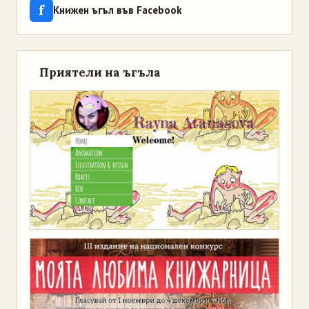
f
Книжен ъгъл във Facebook
Приятели на ъгъла