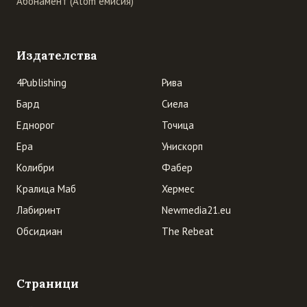
Абонамент (Atom емисия)
Издателства
4Publishing
Рива
Бард
Сиела
Еднорог
Точица
Ера
Унискорп
Колибри
Фабер
Кралица Маб
Хермес
Лабиринт
Newmedia21.eu
Обсидиан
The Rebeat
Страници