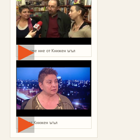
Това сме ние от Книжен ъгъл
Мая от Книжен ъгъл