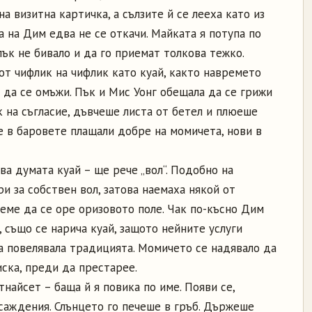
на визитна картичка, а сълзите й се лееха като из
 на Дим едва не се откачи. Майката я потупа по
 пък не бивало и да го приемат толкова тежко.
от чифлик на чифлик като куай, както навремето
 да се омъжи. Пък и Мис Уонг обещала да се грижи
к на съгласие, дъвчеше листа от бетел и плюеше
е в баровете плащали добре на момичета, нови в
ва думата куай – ще рече „вол“. Подобно на
ри за собствен вол, затова наемаха някой от
еме да се оре оризовото поле. Чак по-късно Дим
, също се нарича куай, защото нейните услуги
а повелявала традицията. Момичето се надявало да
иска, преди да престарее.
найсет – баща й я повика по име. Появи се,
асаждения. Слънцето го печеше в гръб. Държеше