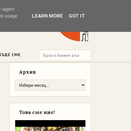
er-agent
LEARN MORE
GOT IT
ate usage
КЪДЕ СМЕ
Архив
Това сме ние!