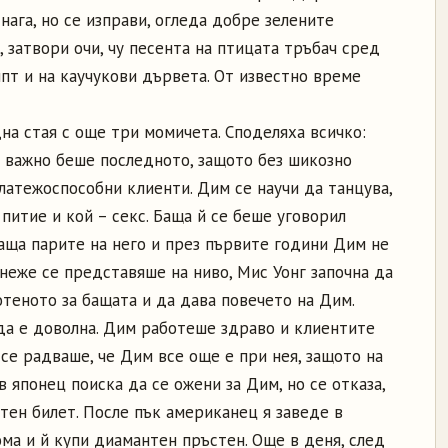
нага, но се изправи, огледа добре зелените
 затвори очи, чу песента на птицата тръбач сред
пт и на каучукови дървета. От известно време
на стая с още три момичета. Споделяха всичко:
о важно беше последното, защото без шикозно
латежоспособни клиенти. Дим се научи да танцува,
 питие и кой – секс. Баща й се беше уговорил
аща парите на него и през първите години Дим не
неже се представяше на ниво, Мис Уонг започна да
отеното за бащата и да дава повечето на Дим.
да е доволна. Дим работеше здраво и клиентите
 се радваше, че Дим все още е при нея, защото на
в японец поиска да се ожени за Дим, но се отказа,
етен билет. После пък американец я заведе в
ма и й купи диамантен пръстен. Още в деня, след