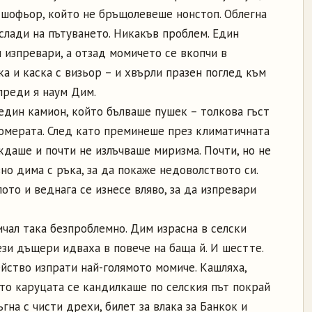
и шофьор, който не бръщолевеше нонстоп. Облегна
аслади на пътуването. Никакъв проблем. Един
 изпревари, а отзад момичето се вкопчи в
а и каска с визьор – и хвърли празен поглед към
преди я наум Дим.
един камион, който бълваше пушек – толкова гъст
номерата. След като преминеше през климатичната
аждаше и почти не излъчваше миризма. Почти, но не
о дима с ръка, за да покаже недоволството си.
то и веднага се изнесе вляво, за да изпревари
чал така безпроблемно. Дим израсна в селски
ези дъщери идваха в повече на баща й. И шестте.
йство изпрати най-голямото момиче. Кашляха,
то каруцата се кандилкаше по селския път покрай
гна с чисти дрехи, билет за влака за Банкок и