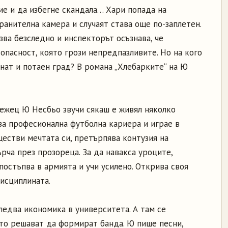
ие и да избегне скандала… Хари попада на
ранителна камера и случаят става още по-заплетен.
зва безследно и инспекторът осъзнава, че
 опасност, която грози непредпазливите. Но на кого
нат и потаен град? В романа „Хлебарките“ на Ю
ежец Ю Несбьо звучи сякаш е живял няколко
а професионална футболна кариера и играе в
ществи мечтата си, претърпява контузия на
рча през прозореца. За да навакса уроците,
остъпва в армията и учи усилено. Открива своя
исциплината.
ледва икономика в университета. А там се
ито решават да формират банда. Ю пише песни,