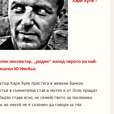
Хари Хуле –
ен инспектор, „роден“ изпод перото на най-
исател Ю Несбьо
ктор Хари Хуле пристига в жежкия Банкок.
тъв в съмнителна стая в мотел и от Осло пращат
Бързо става ясно, че семейството на посланика
, но никой не е склонен да говори за тях.