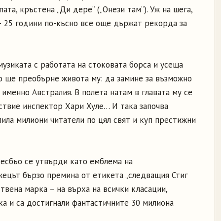
ата, кръстена „Ди дере“ („Онези там“). Уж на шега,
– 25 години по-късно все още държат рекорда за
зиката с работата на стоковата борса и усеща
то ще преобърне живота му: да замине за възможно
 именно Австралия. В полета натам в главата му се
ствие инспектор Хари Хуле… И така започва
ила милиони читатели по цял свят и куп престижни
есбьо се утвърди като емблема на
ецът бързо премина от етикета „следващия Стиг
твена марка – на върха на всички класации,
ка и са достигнали фантастичните 30 милиона