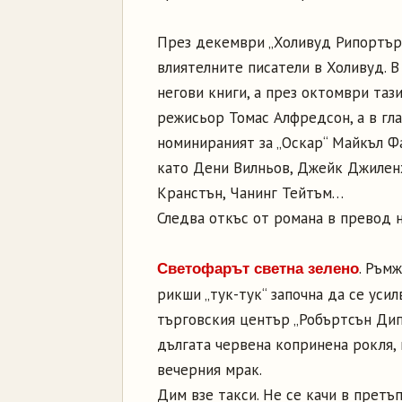
През декември „Холивуд Рипортър“ 
влиятелните писатели в Холивуд. В
негови книги, а през октомври таз
режисьор Томас Алфредсон, а в гла
номинираният за „Оскар“ Майкъл Ф
като Дени Вилньов, Джейк Джиленх
Кранстън, Чанинг Тейтъм…
Следва откъс от романа в превод н
. Ръм
Светофарът светна зелено
рикши „тук-тук“ започна да се уси
търговския център „Робъртсън Дип
дългата червена копринена рокля, 
вечерния мрак.
Дим взе такси. Не се качи в претъп