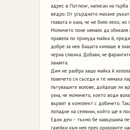
адрес в Патпонг, написан на гърба 
ведро. От усърдното махане ръката
главата и каза, че не било леко, но
Момичето поне нямало да обикаля 
правела по принуда майка й, преди
добре за нея. Бащата кимаше в зна
черна слюнка. Добави, че фарангит
занаята.
Дим не разбра защо майка й използ
повечето си съседи и те нямаха па
пътуващите волове, дойдеше ли вр
узна, че момичето, което води вола
вървят в комплект с добичето. Так
попадне на селянин, който ще я по
Един ден – тъкмо бе навършила пет
газейки към нея през оризовите н