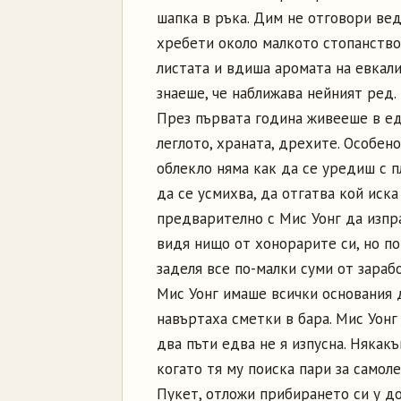
шапка в ръка. Дим не отговори вед
хребети около малкото стопанство,
листата и вдиша аромата на евкали
знаеше, че наближава нейният ред.
През първата година живееше в ед
леглото, храната, дрехите. Особен
облекло няма как да се уредиш с п
да се усмихва, да отгатва кой иска
предварително с Мис Уонг да изпр
видя нищо от хонорарите си, но по
заделя все по-малки суми от зараб
Мис Уонг имаше всички основания 
навъртаха сметки в бара. Мис Уонг
два пъти едва не я изпусна. Някакъ
когато тя му поиска пари за самол
Пукет, отложи прибирането си у до