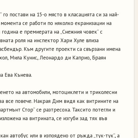
го постави на 15-о място в класацията си за най-
 момента се работи по няколко екранизации на
и година е премиерата на „Снежния човек“ с
вната роля на инспектор Хари Хуле влиза
асбендър. Към другите проекти са свързани имена
ол, Мила Кунис, Леонардо ди Каприо, Браян
а Ева Кънева.
женето на автомобили, мотоциклети и триколесни
лва все повече. Накрая Дим видя как витрините на
артмънт Стор“ се разтресоха. Таксито потегли и
изложена на витрината, се изгуби зад тях във
кан автобус или в изпоядено от ръжда „тук-тук“, а