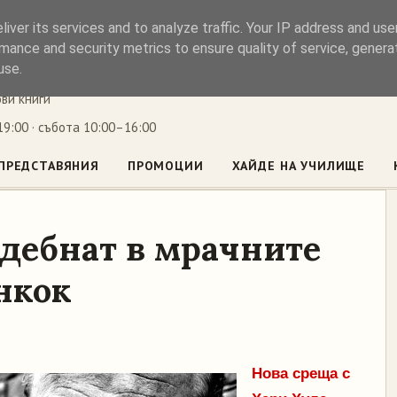
iver its services and to analyze traffic. Your IP address and us
ъл
mance and security metrics to ensure quality of service, gener
use.
ови книги
9:00 · събота 10:00–16:00
ПРЕДСТАВЯНИЯ
ПРОМОЦИИ
ХАЙДЕ НА УЧИЛИЩЕ
 дебнат в мрачните
нкок
Нова среща с