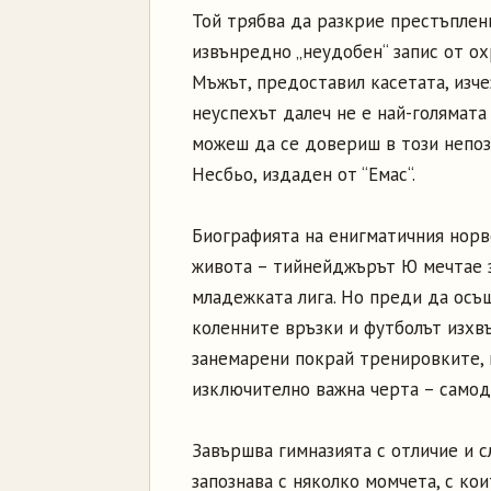
Той трябва да разкрие престъплен
извънредно „неудобен“ запис от ох
Мъжът, предоставил касетата, изче
неуспехът далеч не е най-голямата
можеш да се довериш в този непоз
Несбьо, издаден от “Емас“.
Биографията на енигматичния норв
живота – тийнейджърът Ю мечтае з
младежката лига. Но преди да осъ
коленните връзки и футболът изхвъ
занемарени покрай тренировките, п
изключително важна черта – самод
Завършва гимназията с отличие и с
запознава с няколко момчета, с ко