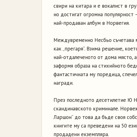
свири на китара и е вокалист в груп
но достигат огромна популярност 
най-продаван албум в Норвегия.
Междувременно Несбьо съчетава му
как „прегаря“. Взима решение, кое
най-отдалеченото от дома място, а
заформя образа на стихийното бед
фантастичната му поредица, спечел
награди.
През последното десетилетие Ю Н
скандинавското криминале. Норвеж
Ларшон“ до това да бъде своя собс
книгите му са преведени на 50 ези
продадени екземпляра.