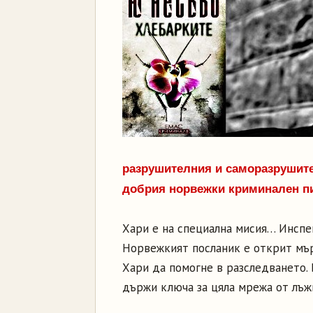
разрушителния и саморазрушител
добрия норвежки криминален п
Хари е на специална мисия… Инспе
Норвежкият посланик е открит мър
Хари да помогне в разследването. 
държи ключа за цяла мрежа от лъжи