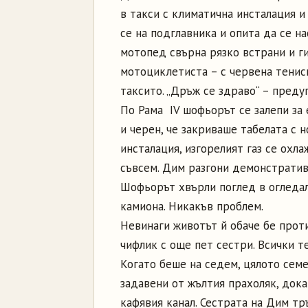
в такси с климатична инсталация 
се на подглавника и опита да се н
мотопед свърна рязко встрани и ги
мотоциклетиста – с червена тениск
таксито. „Дръж се здраво“ – преду
По Рама IV шофьорът се залепи за 
и черен, че закриваше табелата с 
инсталация, изгорелият газ се охл
съвсем. Дим разгони демонстративн
Шофьорът хвърли поглед в огледало
камиона. Никакъв проблем.
Невинаги животът й обаче бе проти
чифлик с още пет сестри. Всички т
Когато беше на седем, цялото семе
задавени от жълтия прахоляк, дока
кафявия канал. Сестрата на Дим тръ