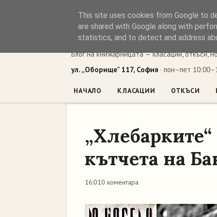
This site uses cookies from Google to del
Книжен ъг
are shared with Google along with perfor
statistics, and to detect and address ab
Блог на книжарницата — класации, откъси, н
ул. „Оборище" 117, София
· пон–пет 10:00–1
НАЧАЛО
КЛАСАЦИИ
ОТКЪСИ
„Хлебарките“
кътчета на Ба
16:01
0 коментара