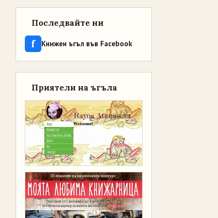
Последвайте ни
f
Книжен ъгъл във Facebook
Приятели на ъгъла