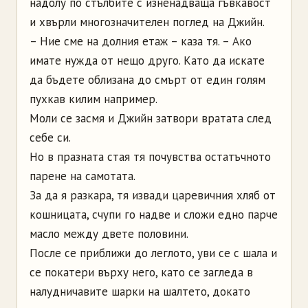
надолу по стълбите с изненадваща гъвкавост
и хвърли многозначителен поглед на Джийн.
– Ние сме на долния етаж – каза тя. – Ако
имате нужда от нещо друго. Като да искате
да бъдете облизана до смърт от един голям
пухкав килим например.
Моли се засмя и Джийн затвори вратата след
себе си.
Но в празната стая тя почувства остатъчното
парене на самотата.
За да я разкара, тя извади царевичния хляб от
кошницата, счупи го надве и сложи едно парче
масло между двете половини.
После се приближи до леглото, уви се с шала и
се покатери върху него, като се загледа в
налудничавите шарки на шалтето, докато