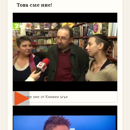
Това сме ние!
Това сме ние от Книжен ъгъл