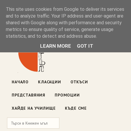
Книжен ъгъл
This site uses cookies from Google to deliver its services
and to analyze traffic. Your IP address and user-agent are
shared with Google along with performance and security
Блог на книжарницата — класации, откъси, нови книги
metrics to ensure quality of service, generate usage
ул. „Оборище" 117, София
· пон–пет 10:00–19:00 ·
statistics, and to detect and address abuse.
събота 10:00–16:00
LEARN MORE
GOT IT
НАЧАЛО
КЛАСАЦИИ
ОТКЪСИ
ПРЕДСТАВЯНИЯ
ПРОМОЦИИ
ХАЙДЕ НА УЧИЛИЩЕ
КЪДЕ СМЕ