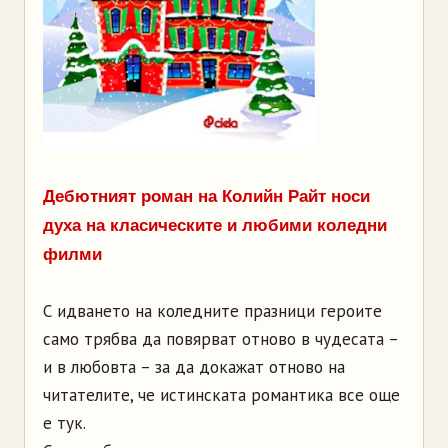
Дебютният роман на Колийн Райт носи
духа на класическите и любими коледни
филми
С идването на коледните празници героите
само трябва да повярват отново в чудесата –
и в любовта – за да докажат отново на
читателите, че истинската романтика все още
е тук.