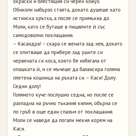
окраски и блестящия си черен кожух.
Обиколи набързо стаята, докато душеше като
истинска хрътка, а после се примъкна до
Моли, като се буташе в пищялите ѝ със
самодоволни поклащания.
– Касандра! – скара се жената зад нея, докато
се опитваше да прибере зад ушите си
червената си коса, която бе избягала от
опашката ѝ, и се мъчеше да балансира голяма
плетена кошница на ръката си. – Каси! Долу.
Седни долу!
Голямото куче послушно седна, но после се
разпадна на ръчно тъкания килим, обърна се
по гръб в още един спазъм от поклащания.
Моли се наведе да погали мекия корем на
Каси.