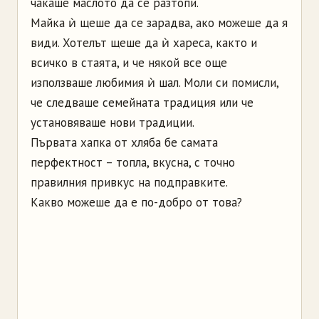
чакаше маслото да се разтопи.
Майка ѝ щеше да се зарадва, ако можеше да я
види. Хотелът щеше да ѝ хареса, както и
всичко в стаята, и че някой все още
използваше любимия ѝ шал. Моли си помисли,
че следваше семейната традиция или че
установяваше нови традиции.
Първата хапка от хляба бе самата
перфектност – топла, вкусна, с точно
правилния привкус на подправките.
Какво можеше да е по-добро от това?