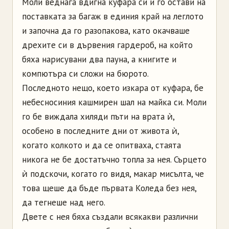
Моли веднага вдигна куфара си и го остави на
поставката за багаж в единия край на леглото
и започна да го разопакова, като окачваше
дрехите си в дървения гардероб, на който
бяха нарисувани два пауна, а книгите и
компютъра си сложи на бюрото.
Последното нещо, което изкара от куфара, бе
небесносиния кашмирен шал на майка си. Моли
го бе виждала хиляди пъти на врата ѝ,
особено в последните дни от живота ѝ,
когато колкото и да се опитваха, стаята
никога не бе достатъчно топла за нея. Сърцето
ѝ подскочи, когато го видя, макар мисълта, че
това щеше да бъде първата Коледа без нея,
да тегнеше над него.
Двете с нея бяха създали всякакви различни