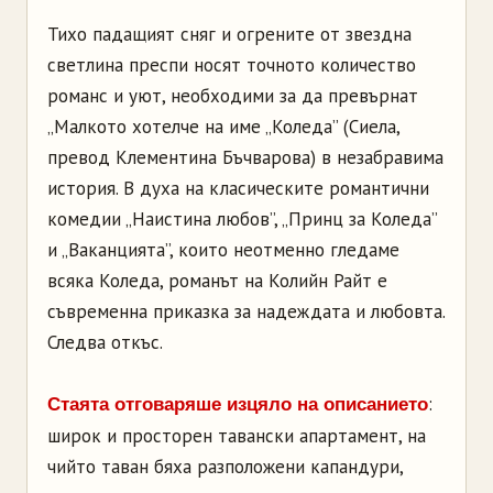
Тихо падащият сняг и огрените от звездна
светлина преспи носят точното количество
романс и уют, необходими за да превърнат
„Малкото хотелче на име „Коледа” (Сиела,
превод Клементина Бъчварова) в незабравима
история. В духа на класическите романтични
комедии „Наистина любов”, „Принц за Коледа”
и „Ваканцията”, които неотменно гледаме
всяка Коледа, романът на Колийн Райт е
съвременна приказка за надеждата и любовта.
Следва откъс.
:
Стаята отговаряше изцяло на описанието
широк и просторен тавански апартамент, на
чийто таван бяха разположени капандури,