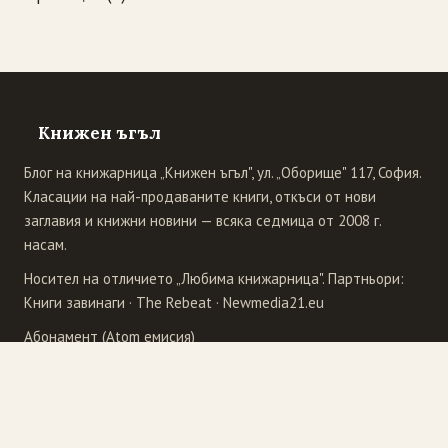
Книжен ъгъл
Блог на книжарница „Книжен ъгъл", ул. „Оборище" 117, София.
Класации на най-продаваните книги, откъси от нови
заглавия и книжни новини — всяка седмица от 2008 г.
насам.
Носител на отличието „Любима книжарница". Партньори:
Книги завинаги
·
The Rebeat
·
Newmedia21.eu
Абонамент (Atom емисия)
Издателства