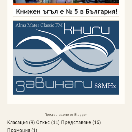
Предоставено от
Blogger
.
Класация
(9)
Откъс
(11)
Представяне
(16)
Промоция
(1)