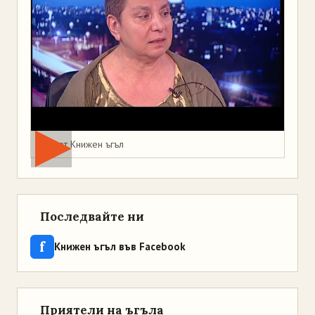
Мая от Книжен ъгъл
Последвайте ни
f
Книжен ъгъл във Facebook
Приятели на ъгъла