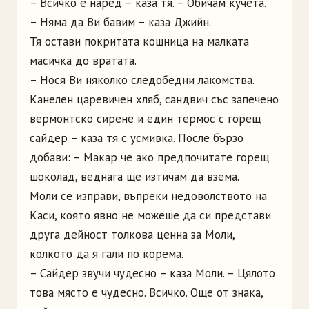
– Всичко е наред – каза тя. – Обичам кучета.
– Няма да Ви бавим – каза Джийн.
Тя остави покритата кошница на малката
масичка до вратата.
– Нося Ви няколко следобедни лакомства.
Канелен царевичен хляб, сандвич със запечено
вермонтско сирене и един термос с горещ
сайдер – каза тя с усмивка. После бързо
добави: – Макар че ако предпочитате горещ
шоколад, веднага ще изтичам да взема.
Моли се изправи, въпреки недоволството на
Каси, която явно не можеше да си представи
друга дейност толкова ценна за Моли,
колкото да я гали по корема.
– Сайдер звучи чудесно – каза Моли. – Цялото
това място е чудесно. Всичко. Още от знака,