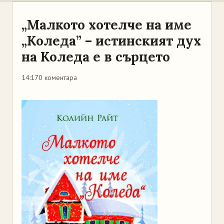
„Малкото хотелче на име
„Коледа” – истинският дух
на Коледа е в сърцето
14:17
0 коментара