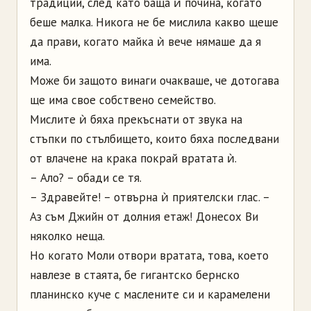
традиции, след като баща ѝ почина, когато
беше малка. Никога не бе мислила какво щеше
да прави, когато майка ѝ вече нямаше да я
има.
Може би защото винаги очакваше, че дотогава
ще има свое собствено семейство.
Мислите ѝ бяха прекъснати от звука на
стъпки по стълбището, които бяха последвани
от влачене на крака покрай вратата ѝ.
– Ало? – обади се тя.
– Здравейте! – отвърна ѝ приятелски глас. –
Аз съм Джийн от долния етаж! Донесох Ви
няколко неща.
Но когато Моли отвори вратата, това, което
навлезе в стаята, бе гигантско бернско
планинско куче с маслените си и карамелени