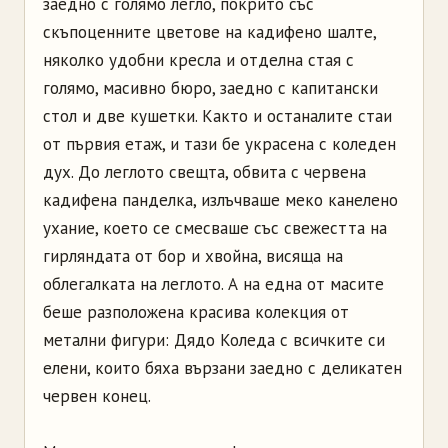
заедно с голямо легло, покрито със
скъпоценните цветове на кадифено шалте,
няколко удобни кресла и отделна стая с
голямо, масивно бюро, заедно с капитански
стол и две кушетки. Както и останалите стаи
от първия етаж, и тази бе украсена с коледен
дух. До леглото свещта, обвита с червена
кадифена панделка, излъчваше меко канелено
ухание, което се смесваше със свежестта на
гирляндата от бор и хвойна, висяща на
облегалката на леглото. А на една от масите
беше разположена красива колекция от
метални фигури: Дядо Коледа с всичките си
елени, които бяха вързани заедно с деликатен
червен конец.