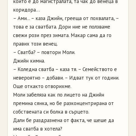
който е до магистралата, та чак до венеца в
коридора…
– Ами... – каза Джийн, грееща от похвалата, –
това е за сватбата. Дори ние не ползваме
свежи рози през зимата. Макар сама да го
правих този венец.
– Сватба? – повтори Моли.
Джийн кимна.
– Коледна сватба – каза тя. – Семейството е
невероятно – добави. – Идват тук от години.
Още откакто отворихме.
Моли забеляза как по лицето на Джийн
премина сянка, но бе разконцентрирана от
собствената си болка в сърцето.
Дали бе раздразнена от факта, че щеше да
има сватба в хотела?