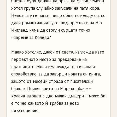
Снежна буря довява на прага на малък семеен
хотел група случайно закъсали на пътя хора.
Непознатите нямат нищо общо помежду си, но
дали романтичният уют под преспите на Ню
Ингланд няма да стопли сърцата точно
навреме за Коледа?
Малко хотелче, далеч от света, изглежда като
перфектното място за прекарване на
празниците. Моли има нужда от тишина и
спокойствие, за да завърши новата си книга,
защото от месеци страда от писателски
блокаж. Появяването на Маркъс обаче –
красив вдовец с две малки дъщери – може би
е точно каквото ѝ трябва за ново
вдъхновение.