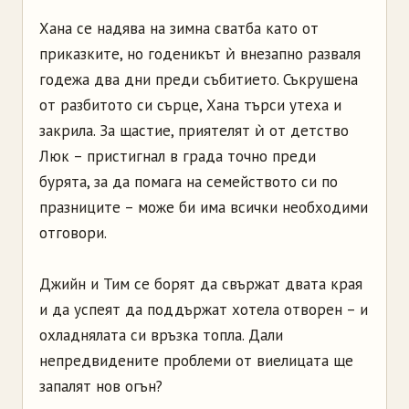
Хана се надява на зимна сватба като от
приказките, но годеникът ѝ внезапно разваля
годежа два дни преди събитието. Съкрушена
от разбитото си сърце, Хана търси утеха и
закрила. За щастие, приятелят ѝ от детство
Люк – пристигнал в града точно преди
бурята, за да помага на семейството си по
празниците – може би има всички необходими
отговори.
Джийн и Тим се борят да свържат двата края
и да успеят да поддържат хотела отворен – и
охладнялата си връзка топла. Дали
непредвидените проблеми от виелицата ще
запалят нов огън?