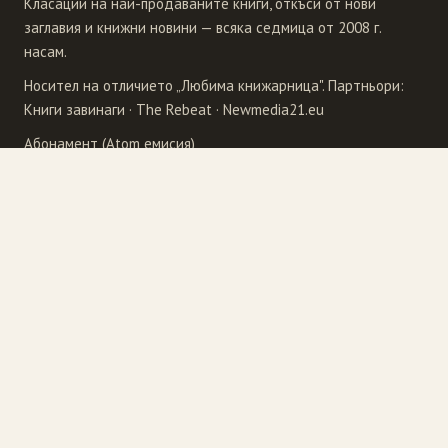
Класации на най-продаваните книги, откъси от нови
заглавия и книжни новини — всяка седмица от 2008 г.
насам.
Носител на отличието „Любима книжарница". Партньори:
Книги завинаги
·
The Rebeat
·
Newmedia21.eu
Абонамент (Atom емисия)
Издателства
4Publishing
Рива
Бард
Сиела
Еднорог
Точица
Ера
Унискорп
Колибри
Фабер
Кралица Маб
Хермес