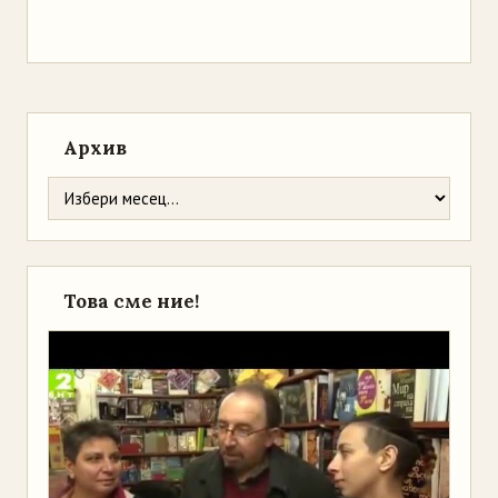
Архив
Това сме ние!