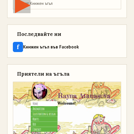
Мая от Книжен ъгъл
Последвайте ни
f
Книжен ъгъл във Facebook
Приятели на ъгъла