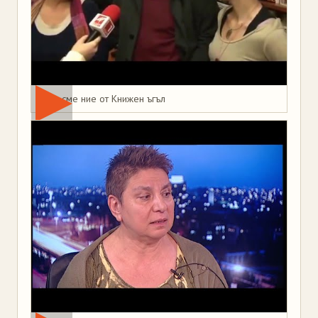
Това сме ние от Книжен ъгъл