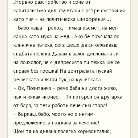
„Нервно разстройство и срив от
капитализЪма див, съчетани с остри състояния
като тия – на политическа шизофрения...“.
– Бабо наша – рекох, – имаш късмет, на мен
кацна като муха на мед... Ако бе тръгнала по
клинична пътека, сега щеше да си оплакваш
съдбата нелека. Давам в залог дипломата си
на психолог, че с депресията ти тежка ще се
справя без грешка! На централата пускай
решетката и лягай тук, на кушетката...
– Ох, Позитанчо – рече баба ни доста живо,
пък и някак игриво: – Ти потърси си другарка
от бара, за тези работи вече съм стара!
– Бъркаш, бабо, моето не е интим-
предложение, а подкана за лечение!
Щом тя на дивана полегна хоризонтално,