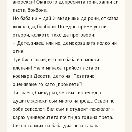
анорекси! Сладкото депресията гони, хапни си
пасти, бонбони...
Но баба ни – дай ѝ въздишки да рони, отказва
шоколади, бонбони. По едно време устни
отвори, колкото тихо да проговори:
– Дете, знаеш или не, демокрацията колко ни
отне!
Туй било значи, ето що баба е с мокри
клепачи! Нали минаха трийсет лета от
ноември Десети, дето на „Позитано“
оценяваме го като „проклети“!
Ти знаеш, Смехурко, че съм сърцевед, с
душите женски съм много напред... Освен по
хоби сексолог, бил съм и студент-психолог –
карах университета почти до година трета.
Лесно сложих на баба диагноза такава: