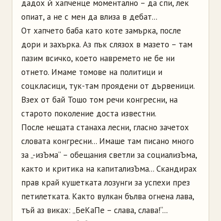
дадох ѝ хапченце моментално – да спи, лек
опиат, а не с мен да влиза в дебат...
От хапчето баба като коте замърка, после
дори и захърка. Аз пък слязох в мазето – там
пазим всичко, което навремето не бе ни
отнето. Имаме томове на политици и
соцкласици, тук-там проядени от дървеници.
Взех от бай Тошо том речи конгресни, на
старото поколение доста известни.
После нещата станаха лесни, гласно зачетох
словата конгресни... Имаше там писано много
за „-изЪма“ – обещания светли за социализЪма,
както и критика на капитализЪма... Скандирах
прав край кушетката лозунги за успехи през
петилетката. Както вулкан бълва огнена лава,
тъй аз виках: „БеКаПе – слава, слава!“...