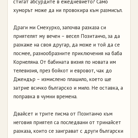
стигат абсурдите в ежедневието? Само
хуморът може да ни провокира към размисъл.
Драги ми Смехурко, започва разказа си
приятелят му вечен – весел Позитанчо, за да
разкаже на своя другар, да може и той да се
посмее, разнообразните приключения на баба
Корнеляна. От бабината визия по новата им
телевизия, през бойкот и евровот, чак до
Джендър – измислено плашило, което ще
затрие всичко българско и мило. Не оставка, а
поправка в чумни времена.
Двайсет и трите писма от Позитанчо към
неговия приятел са последвани от тринайсет
разказа, които се заиграват с други български