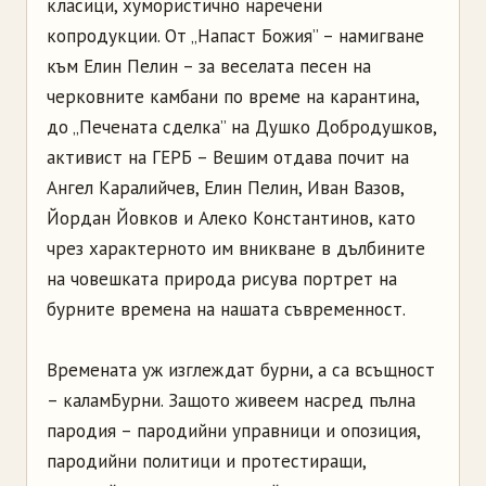
класици, хумористично наречени
копродукции. От „Напаст Божия” – намигване
към Елин Пелин – за веселата песен на
черковните камбани по време на карантина,
до „Печената сделка” на Душко Добродушков,
активист на ГЕРБ – Вешим отдава почит на
Ангел Каралийчев, Елин Пелин, Иван Вазов,
Йордан Йовков и Алеко Константинов, като
чрез характерното им вникване в дълбините
на човешката природа рисува портрет на
бурните времена на нашата съвременност.
Времената уж изглеждат бурни, а са всъщност
– каламБурни. Защото живеем насред пълна
пародия – пародийни управници и опозиция,
пародийни политици и протестиращи,