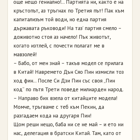
още нещо гениално!... Партията ни, както е на
кръстопът, аз тръгнах по Третия път! Пак към
капитализъм той води, но една партия
държавата ръководи! На таз’ партия смело –
доживотно стоя аз начело! Пък животът,
когато изтлей, с почести полагат ме в
мавзолей!
– Бабо, от мен знай – такъв модел се прилага
в Китай! Навремето Дън Сяо Пин измисли тоз
ход фин... После Си Дзи Пин със своя „Пин
код“ по пътя Трети поведе милиарден народ.
– Направо бих взела от китайците модела!
Момче, тръгваме с теб към Пекин, да
разгадаем кода на другаря Пин!
Щом реши нещо, баба ни се не май – и ето ни
нас, делегация в братски Китай. Там, като от