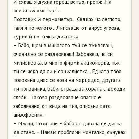
И сякаш я духна горещ ветър, пропя: „На
всеки километър!“...
Поставих ѝ термометър... Седнах на леглото,
галя я по челото... Липсваше от вирус угроза,
турих ѝ по-тежка диагноза:
– Бабо, щом в миналото тъй се вживяваш,
очевидно се раздвояваш! Забравяш, че си
милионерка, в много фирми акционерка, пък
ти се иска да си и социалистка... Едната твоя
половина днес се вози на мерцедес, другата
ти половинка, баби, страда за хората с доходи
слаби... Такова раздвояване опасно е
заболяване, от вида на тия, описани като
шизофрения...
– Мълчи, Позитане – баба от дивана се дигна
да стане. – Нямам проблеми ментално, сънувах