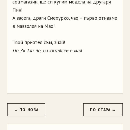
соцмагазин, ще си купим модела на другаря
Пин!
А засега, драги Смехурко, чао – първо отиваме
в мавзолея на Мао!
Твой приятел съм, знай!
По Зи Тан Чо, на китайски е май
← ПО-НОВА
ПО-СТАРА →