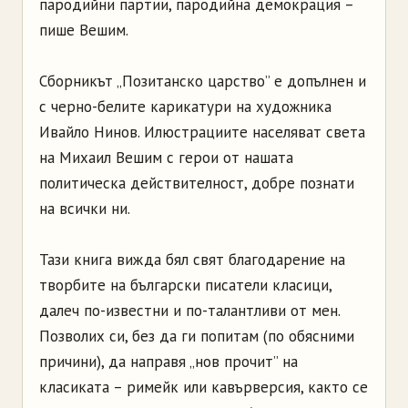
пародийни партии, пародийна демокрация –
пише Вешим.
Сборникът „Позитанско царство” е допълнен и
с черно-белите карикатури на художника
Ивайло Нинов. Илюстрациите населяват света
на Михаил Вешим с герои от нашата
политическа действителност, добре познати
на всички ни.
Тази книга вижда бял свят благодарение на
творбите на български писатели класици,
далеч по-известни и по-талантливи от мен.
Позволих си, без да ги попитам (по обясними
причини), да направя „нов прочит” на
класиката – римейк или кавърверсия, както се