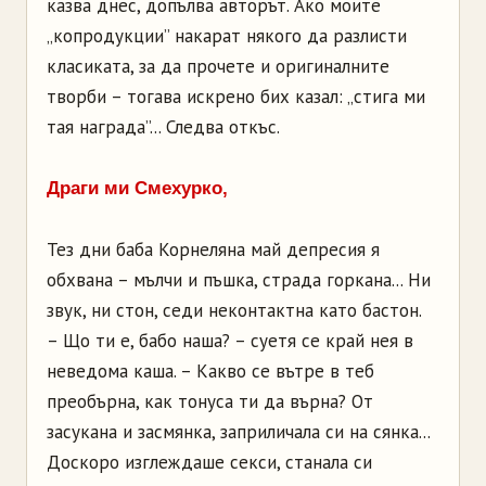
казва днес, допълва авторът. Ако моите
„копродукции” накарат някого да разлисти
класиката, за да прочете и оригиналните
творби – тогава искрено бих казал: „стига ми
тая награда”... Следва откъс.
Драги ми Смехурко,
Тез дни баба Корнеляна май депресия я
обхвана – мълчи и пъшка, страда горкана... Ни
звук, ни стон, седи неконтактна като бастон.
– Що ти е, бабо наша? – суетя се край нея в
неведома каша. – Какво се вътре в теб
преобърна, как тонуса ти да върна? От
засукана и засмянка, заприличала си на сянка...
Доскоро изглеждаше секси, станала си