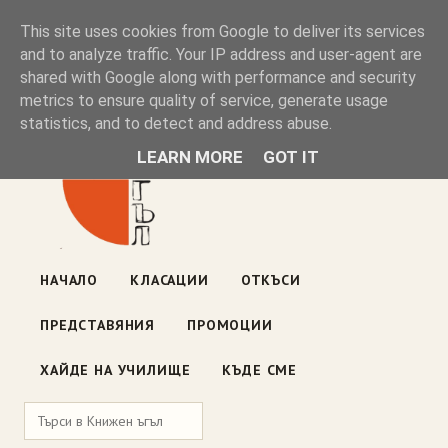
Книжен ъгъл
This site uses cookies from Google to deliver its services
and to analyze traffic. Your IP address and user-agent are
shared with Google along with performance and security
Блог на книжарницата — класации, откъси, нови книги
metrics to ensure quality of service, generate usage
ул. „Оборище" 117, София
· пон–пет 10:00–19:00 ·
statistics, and to detect and address abuse.
събота 10:00–16:00
LEARN MORE
GOT IT
НАЧАЛО
КЛАСАЦИИ
ОТКЪСИ
ПРЕДСТАВЯНИЯ
ПРОМОЦИИ
ХАЙДЕ НА УЧИЛИЩЕ
КЪДЕ СМЕ