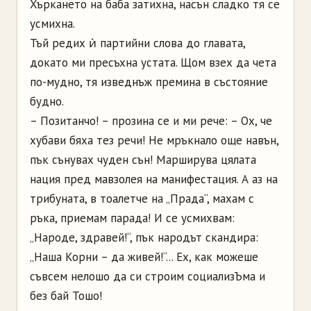
Хъркането на баба затихна, насън сладко тя се
усмихна.
Тъй редих ѝ партийни слова до главата,
докато ми пресъхна устата. Щом взех да чета
по-мудно, тя изведнъж премина в състояние
будно.
– Позитанчо! – прозина се и ми рече: – Ох, че
хубави бяха тез речи! Не мръкнало още навън,
пък сънувах чуден сън! Марширува цялата
нация пред мавзолея на манифестация. А аз на
трибуната, в тоалетче на „Прада“, махам с
ръка, приемам парада! И се усмихвам:
„Народе, здравей!“, пък народът скандира:
„Наша Корни – да живей!“... Ех, как можеше
съвсем нелошо да си строим социализЪма и
без бай Тошо!