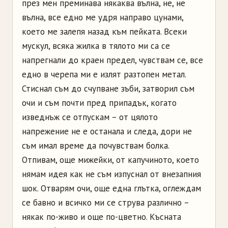
през мен преминава някаква вълна, не, не
вълна, все едно ме удря направо цунами,
което ме залепя назад към пейката. Всеки
мускул, всяка жилка в тялото ми са се
напрегнали до краен предел, чувствам се, все
едно в черепа ми е излят разтопен метал.
Стиснал съм до счупване зъби, затворил съм
очи и съм почти пред припадък, когато
изведнъж се отпускам – от цялото
напрежение не е останала и следа, дори не
съм имал време да почувствам болка.
Отпивам, още мижейки, от капучиното, което
нямам идея как не съм изпуснал от внезапния
шок. Отварям очи, още една глътка, оглеждам
се бавно и всичко ми се струва различно –
някак по-живо и още по-цветно. Късната