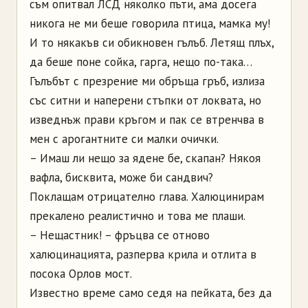
съм опитвал ЛСД няколко пъти, ама досега
никога не ми беше говорила птица, мамка му!
И то някакъв си обикновен гълъб. Летящ плъх,
да беше поне сойка, гарга, нещо по-така…
Гълъбът с презрение ми обръща гръб, излиза
със ситни и наперени стъпки от локвата, но
изведнъж прави кръгом и пак се втренчва в
мен с арогантните си малки очички.
– Имаш ли нещо за ядене бе, скапан? Някоя
вафла, бисквита, може би сандвич?
Поклащам отрицателно глава. Халюцинирам
прекалено реалистично и това ме плаши.
– Нещастник! – фръцва се отново
халюцинацията, разперва крила и отлита в
посока Орлов мост.
Известно време само седя на пейката, без да