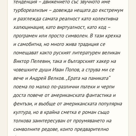
тенденция – движението със звучното име
турбореализъм – довежда нещата до екстремум
и разглежда самата реалност като колективна
халюцинация, като виртуалност, като код –
програмен или просто символен. В тази крехка
и самобитна, но много жива традиция се
помещават както руският литературен великан
Виктор Пелевин, така и българският хакер на
човешките души Иван Попов, а струва ми се
вече и Андрей Велков. „Ерата на паниката“
поема по малко по-различни пътеки и черпи
доста повече от американската фантастика и
фентъзи, и въобще от американската популярна
култура, но в крайна сметка е роман също
толкова заинтересуван от проумяването на
символните редове, които предварително