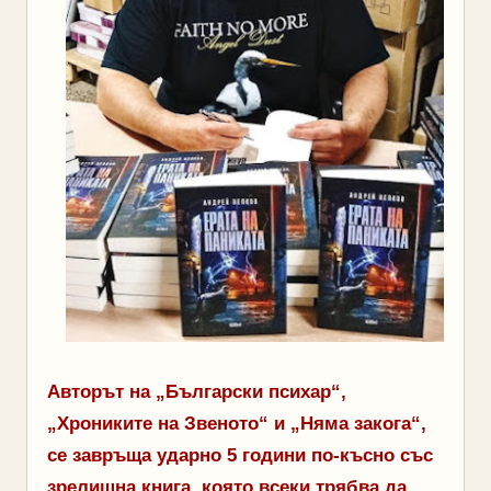
Авторът на „Български психар“,
„Хрониките на Звеното“ и „Няма закога“,
се завръща ударно 5 години по-късно със
зрелищна книга, която всеки трябва да