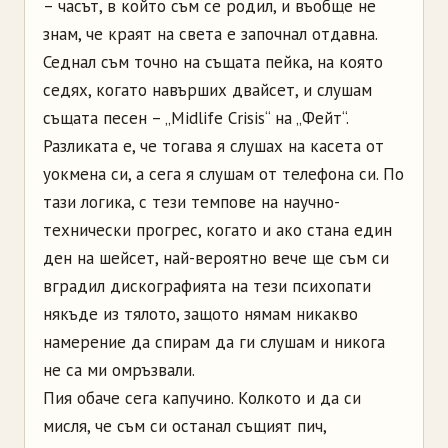
– часът, в който съм се родил, и въобще не
знам, че краят на света е започнал отдавна.
Седнал съм точно на същата пейка, на която
седях, когато навърших двайсет, и слушам
същата песен – „Midlife Crisis“ на „Фейт“.
Разликата е, че тогава я слушах на касета от
уокмена си, а сега я слушам от телефона си. По
тази логика, с тези темпове на научно-
технически прогрес, когато и ако стана един
ден на шейсет, най-вероятно вече ще съм си
вградил дискографията на тези психопати
някъде из тялото, защото нямам никакво
намерение да спирам да ги слушам и никога
не са ми омръзвали.
Пия обаче сега капучино. Колкото и да си
мисля, че съм си останал същият пич,