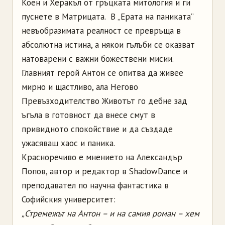
Коен и Херакъл от гръцката митология и ги
пуснете в Матрицата. В „Ерата на паниката”
невъобразимата реалност се превръща в
абсолютна истина, а някои гълъби се оказват
натоварени с важни божествени мисии.
Главният герой Антон се опитва да живее
мирно и щастливо, ала Негово
Превъзходителство Животът го дебне зад
ъгъла в готовност да внесе смут в
привидното спокойствие и да създаде
ужасяващ хаос и паника.
Красноречиво е мнението на Александър
Попов, автор и редактор в ShadowDance и
преподавател по научна фантастика в
Софийския университет:
„Стремежът на Антон – и на самия роман – хем