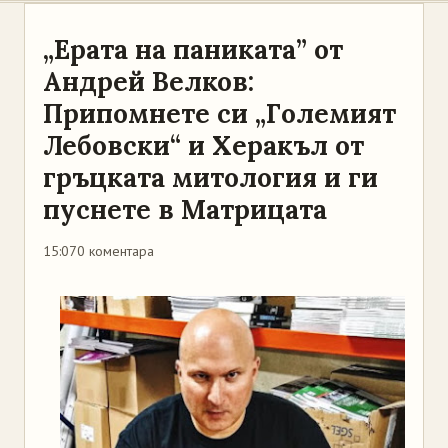
„Ерата на паниката” от
Андрей Велков:
Припомнете си „Големият
Лебовски“ и Херакъл от
гръцката митология и ги
пуснете в Матрицата
15:07
0 коментара