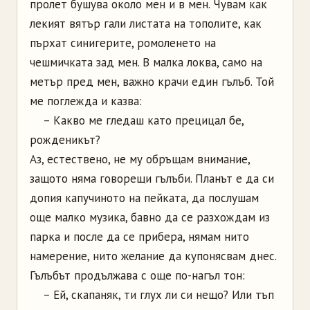
пролет бушува около мен и в мен. Чувам как
лекият вятър гали листата на тополите, как
пърхат синигерите, ромоленето на
чешмичката зад мен. В малка локва, само на
метър пред мен, важно крачи един гълъб. Той
ме поглежда и казва:
– Какво ме гледаш като прецицал бе,
рожденикът?
Аз, естествено, не му обръщам внимание,
защото няма говорещи гълъби. Планът е да си
допия капучиното на пейката, да послушам
още малко музика, бавно да се разхождам из
парка и после да се прибера, нямам нито
намерение, нито желание да купонясвам днес.
Гълъбът продължава с още по-нагъл тон:
– Ей, скапаняк, ти глух ли си нещо? Или тъп