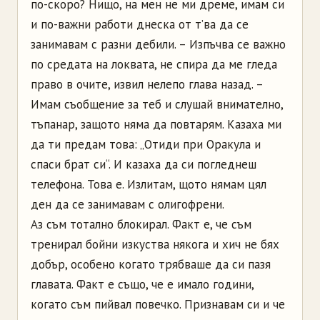
по-скоро? Нищо, на мен не ми дреме, имам си
и по-важни работи днеска от т’ва да се
занимавам с разни дебили. – Изпъчва се важно
по средата на локвата, не спира да ме гледа
право в очите, извил нелепо глава назад. –
Имам съобщение за теб и слушай внимателно,
тъпанар, защото няма да повтарям. Казаха ми
да ти предам това: „Отиди при Оракула и
спаси брат си“. И казаха да си погледнеш
телефона. Това е. Излитам, щото нямам цял
ден да се занимавам с олигофрени.
Аз съм тотално блокирал. Факт е, че съм
тренирал бойни изкуства някога и хич не бях
добър, особено когато трябваше да си пазя
главата. Факт е също, че е имало години,
когато съм пийвал повечко. Признавам си и че