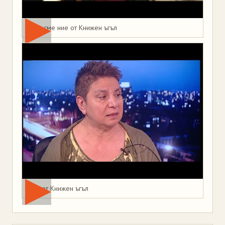
Това сме ние от Книжен ъгъл
Мая от Книжен ъгъл