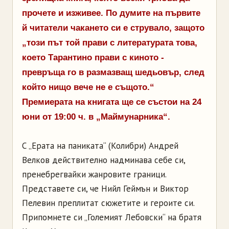
прочете и изживее. По думите на първите
й читатели чакането си е струвало, защото
„този път той прави с литературата това,
което Тарантино прави с киното -
превръща го в размазващ шедьовър, след
който нищо вече не е същото.“
Премиерата на книгата ще се състои на 24
юни от 19:00 ч. в „Маймунарника“.
С „Ерата на паниката“ (Колибри) Андрей
Велков действително надминава себе си,
пренебрегвайки жанровите граници.
Представете си, че Нийл Геймън и Виктор
Пелевин преплитат сюжетите и героите си.
Припомнете си „Големият Лебовски“ на братя