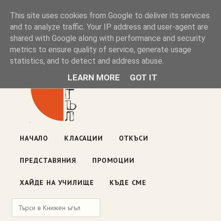
Книжен ъгъл
This site uses cookies from Google to deliver its services
and to analyze traffic. Your IP address and user-agent are
shared with Google along with performance and security
Блог на книжарницата — класации, откъси, нови книги
metrics to ensure quality of service, generate usage
ул. „Оборище" 117, София
· пон–пет 10:00–19:00 ·
statistics, and to detect and address abuse.
събота 10:00–16:00
LEARN MORE
GOT IT
НАЧАЛО
КЛАСАЦИИ
ОТКЪСИ
ПРЕДСТАВЯНИЯ
ПРОМОЦИИ
ХАЙДЕ НА УЧИЛИЩЕ
КЪДЕ СМЕ