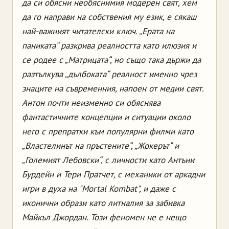
да си обясни необяснимия модерен свят, хем
да го направи на собствения му език, е сякаш
най-важният читателски ключ. „Ерата на
паниката“ разкрива реалността като илюзия и
се родее с „Матрицата“, но също така държи да
разтълкува „дълбоката“ реалност именно чрез
знаците на съвременния, напоен от медии свят.
Антон почти неизменно си обяснява
фантастичните концепции и ситуации около
него с препратки към популярни филми като
„Властелинът на пръстените“, „Жокерът“ и
„Големият Лебовски“, с личности като Антъни
Бурдейн и Тери Пратчет, с механики от аркадни
игри в духа на "Mortal Kombat", и даже с
иконични образи като литналия за забивка
Майкъл Джордан. Този феномен не е нещо