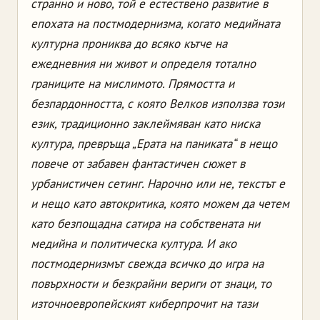
странно и ново, той е естествено развитие в
епохата на постмодернизма, когато медийната
културна прониква до всяко кътче на
ежедневния ни живот и определя тотално
границите на мислимото. Прямостта и
безпардонността, с която Велков използва този
език, традиционно заклеймяван като ниска
култура, превръща „Ерата на паниката“ в нещо
повече от забавен фантастичен сюжет в
урбанистичен сетинг. Нарочно или не, текстът е
и нещо като автокритика, която можем да четем
като безпощадна сатира на собствената ни
медийна и политическа култура. И ако
постмодернизмът свежда всичко до игра на
повърхности и безкрайни вериги от знаци, то
източноевропейският киберпрочит на тази