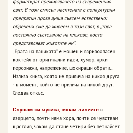
форматират преживяването на съвременния
свят. В този смисъл наситената с попкултурни
препратки проза диша съвсем естествено:
обречени сме да живеем в този свят, в „това
постоянно състезание на плъхове, което
представляват животите ни".
„Ерата на паниката” е мощен и взривоопасен
коктейл от оригинални идеи, хумор, ярки
персонажи, напрежение, шокиращи обрати...
Излиза книга, която не прилича на никоя друга
- в момент, който не прилича на никой друг.
Следва откъс.
в
Слушам си музика, зяпам лилиите
езерцето, почти няма хора, почти се чувствам
щастлив, чакам да стане четири без петнайсет