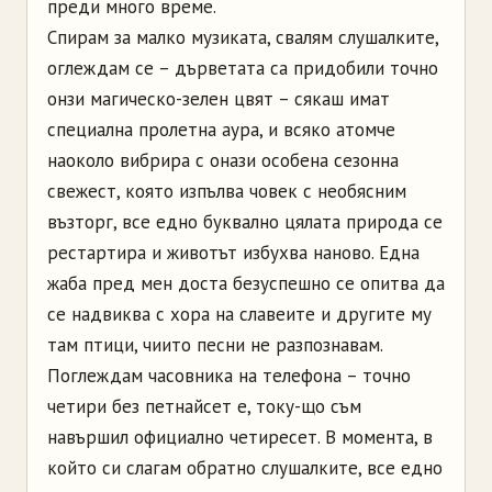
преди много време.
Спирам за малко музиката, свалям слушалките,
оглеждам се – дърветата са придобили точно
онзи магическо-зелен цвят – сякаш имат
специална пролетна аура, и всяко атомче
наоколо вибрира с онази особена сезонна
свежест, която изпълва човек с необясним
възторг, все едно буквално цялата природа се
рестартира и животът избухва наново. Една
жаба пред мен доста безуспешно се опитва да
се надвиква с хора на славеите и другите му
там птици, чиито песни не разпознавам.
Поглеждам часовника на телефона – точно
четири без петнайсет е, току-що съм
навършил официално четиресет. В момента, в
който си слагам обратно слушалките, все едно