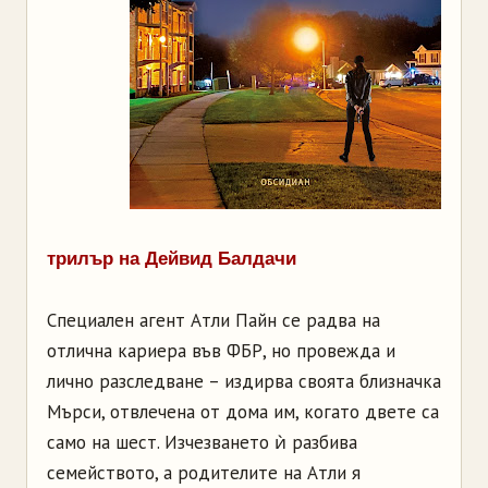
трилър на Дейвид Балдачи
Специален агент Атли Пайн се радва на
отлична кариера във ФБР, но провежда и
лично разследване – издирва своята близначка
Мърси, отвлечена от дома им, когато двете са
само на шест. Изчезването ѝ разбива
семейството, а родителите на Атли я