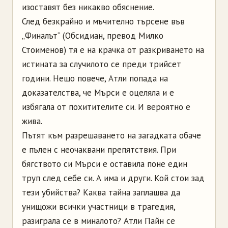
изоставят без никакво обяснение.
След безкрайно и мъчително търсене във
„Финалът“ (Обсидиан, превод Милко
Стоименов) тя е на крачка от разкриването на
истината за случилото се преди трийсет
години. Нещо повече, Атли попада на
доказателства, че Мърси е оцеляла и е
избягала от похитителите си. И вероятно е
жива.
Пътят към разрешаването на загадката обаче
е пълен с неочаквани препятствия. При
бягството си Мърси е оставила поне един
труп след себе си. А има и други. Кой стои зад
тези убийства? Каква тайна заплашва да
унищожи всички участници в трагедия,
разиграла се в миналото? Атли Пайн се