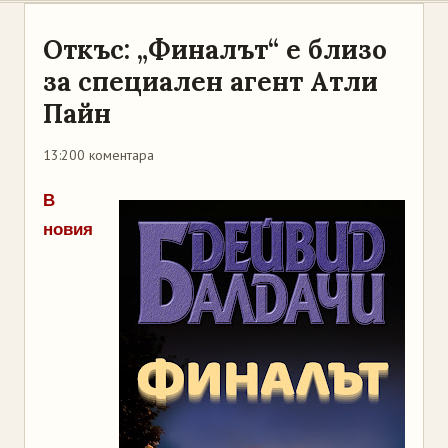
Откъс: „Финалът“ е близо
за специален агент Атли
Пайн
13:20
0 коментара
В
новия