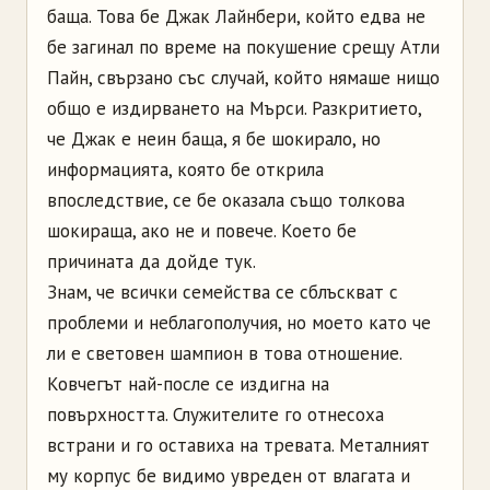
баща. Това бе Джак Лайнбери, който едва не
бе загинал по време на покушение срещу Атли
Пайн, свързано със случай, който нямаше нищо
общо е издирването на Мърси. Разкритието,
че Джак е неин баща, я бе шокирало, но
информацията, която бе открила
впоследствие, се бе оказала също толкова
шокираща, ако не и повече. Което бе
причината да дойде тук.
Знам, че всички семейства се сблъскват с
проблеми и неблагополучия, но моето като че
ли е световен шампион в това отношение.
Ковчегът най-после се издигна на
повърхността. Служителите го отнесоха
встрани и го оставиха на тревата. Металният
му корпус бе видимо увреден от влагата и