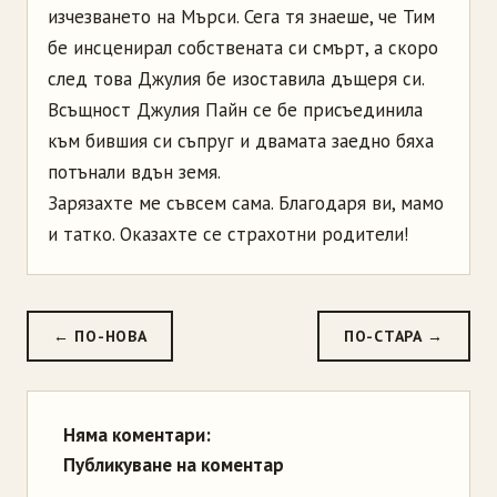
изчезването на Мърси. Сега тя знаеше, че Тим
бе инсценирал собствената си смърт, а скоро
след това Джулия бе изоставила дъщеря си.
Всъщност Джулия Пайн се бе присъединила
към бившия си съпруг и двамата заедно бяха
потънали вдън земя.
Зарязахте ме съвсем сама. Благодаря ви, мамо
и татко. Оказахте се страхотни родители!
← ПО-НОВА
ПО-СТАРА →
Няма коментари:
Публикуване на коментар