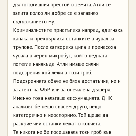
дългогодишния престой в земята. Атли се
запита колко ли добре се е запазило
съдържанието му.
Криминалистите пристъпиха напред, вдигнаха
капака и прехвърлиха останките в чувал за
трупове. После затвориха ципа и пренесоха
чувала в черен микробус, който веднага
потегли нанякъде. Атли имаше силни
подозрения кой лежи в този гроб.
Подозренията обаче не бяха достатъчни, не и
за агент на ФБР или за опечалена дъщеря.
Именно това налагаше ексхумацията. ДНК
анализът бе нещо съвсем друго, нещо
категорично и неоспоримо. Той щеше да
разкрие чии останки лежат в ковчега.
Тя никога не бе посещавала този гроб във