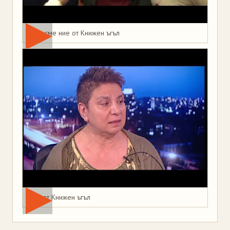
Това сме ние от Книжен ъгъл
Мая от Книжен ъгъл