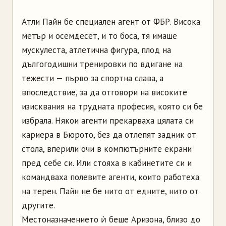
Атли Пайн бе специален агент от ФБР. Висока
метър и осемдесет, и то боса, тя имаше
мускулеста, атлетична фигура, плод на
дългогодишни тренировки по вдигане на
тежести — първо за спортна слава, а
впоследствие, за да отговори на високите
изисквания на трудната професия, която си бе
избрала. Някои агенти прекарваха цялата си
кариера в Бюрото, без да отлепят задник от
стола, вперили очи в компютърните екрани
пред себе си. Или стояха в кабинетите си и
командваха полевите агенти, които работеха
на терен. Пайн не бе нито от едните, нито от
другите.
Местоназначението ѝ беше Аризона, близо до