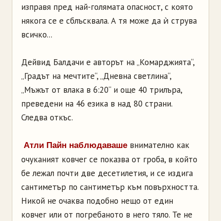
изправя пред най-голямата опасност, с която
някога се е сблъсквала. А тя може да ѝ струва
всичко...
Дейвид Балдачи е авторът на „Комарджията“,
„Градът на мечтите“, „Дневна светлина“,
„Мъжът от влака в 6:20“ и още 40 трилъра,
преведени на 46 езика в над 80 страни.
Следва откъс.
внимателно как
Атли Пайн наблюдаваше
очуканият ковчег се показва от гроба, в който
бе лежал почти две десетилетия, и се издига
сантиметър по сантиметър към повърхността.
Никой не очаква подобно нещо от един
ковчег или от погребаното в него тяло. Те не