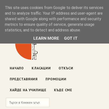
Книжен ъгъл
This site uses cookies from Google to deliver its services
and to analyze traffic. Your IP address and user-agent are
shared with Google along with performance and security
Блог на книжарницата — класации, откъси, нови книги
metrics to ensure quality of service, generate usage
ул. „Оборище" 117, София
· пон–пет 10:00–19:00 ·
statistics, and to detect and address abuse.
събота 10:00–16:00
LEARN MORE
GOT IT
НАЧАЛО
КЛАСАЦИИ
ОТКЪСИ
ПРЕДСТАВЯНИЯ
ПРОМОЦИИ
ХАЙДЕ НА УЧИЛИЩЕ
КЪДЕ СМЕ