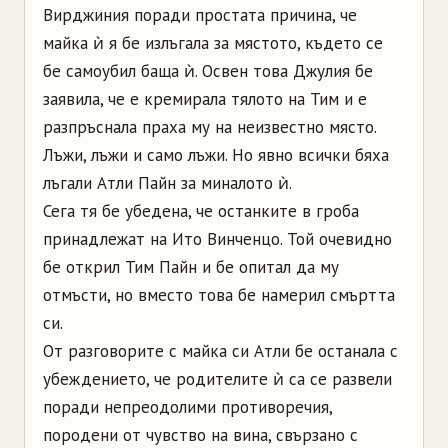
Вирджиния поради простата причина, че
майка ѝ я бе излъгала за мястото, където се
бе самоубил баща ѝ. Освен това Джулия бе
заявила, че е кремирала тялото на Тим и е
разпръснала праха му на неизвестно място.
Лъжи, лъжи и само лъжи. Но явно всички бяха
лъгали Атли Пайн за миналото ѝ.
Сега тя бе убедена, че останките в гроба
принадлежат на Ито Винченцо. Той очевидно
бе открил Тим Пайн и бе опитал да му
отмъсти, но вместо това бе намерил смъртта
си.
От разговорите с майка си Атли бе останала с
убеждението, че родителите ѝ са се развели
поради непреодолими противоречия,
породени от чувство на вина, свързано с