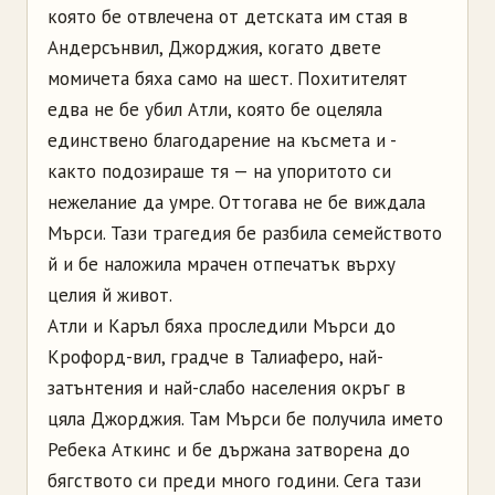
която бе отвлечена от детската им стая в
Андерсънвил, Джорджия, когато двете
момичета бяха само на шест.
Похитителят
едва не бе убил Атли, която бе оцеляла
единствено благодарение на късмета и -
както подозираше тя — на упоритото си
нежелание да умре. Оттогава не бе виждала
Мърси. Тази трагедия бе разбила семейството
й и бе наложила мрачен отпечатък върху
целия й живот.
Атли и Каръл бяха проследили Мърси до
Крофорд-вил, градче в Талиаферо, най-
затънтения и най-слабо населения окръг в
цяла Джорджия. Там Мърси бе получила името
Ребека Аткинс и бе държана затворена до
бягството си преди много години. Сега тази