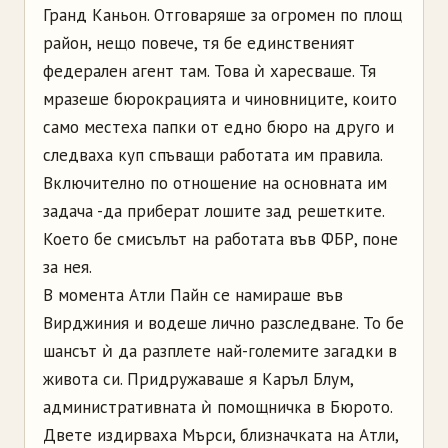
Гранд Каньон. Отговаряше за огромен по площ
район, нещо повече, тя бе единственият
федерален агент там. Това ѝ харесваше. Тя
мразеше бюрокрацията и чиновниците, които
само местеха папки от едно бюро на друго и
следваха куп спъващи работата им правила.
Включително по отношение на основната им
задача -да приберат лошите зад решетките.
Което бе смисълът на работата във ФБР, поне
за нея.
В момента Атли Пайн се намираше във
Вирджиния и водеше лично разследване. То бе
шансът ѝ да разплете най-големите загадки в
живота си. Придружаваше я Каръл Блум,
административната ѝ помощничка в Бюрото.
Двете издирваха Мърси, близначката на Атли,