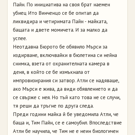
Пайн. По инициатива на своя брат наемен
убиец Ито Винченцо се бе опитал да
ликвидира и четиримата Пайн - майката,
бащата и двете момичета. И за малко да
успее.
Неотдавна Бюрото бе обявило Мърси за
издирване, включвайки в бюлетина си нейна
снимка, взета от охранителната камера в
деня, в който се бе измъкнала от
импровизирания си затвор. Атли се надяваше,
ако Мърси е жива, да види обявлението и да
се свърже с нея. Но тъй като това не се случи,
тя реши да тръгне по друга следа.
Преди години майка й бе уведомила Атли, че
баща и, Тим Пайн, се е самоубил. Впоследствие
Атли бе научила, че Тим не е неин биологичен