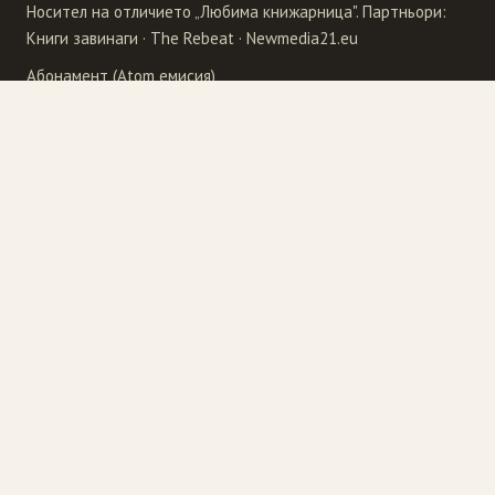
Носител на отличието „Любима книжарница". Партньори:
Книги завинаги
·
The Rebeat
·
Newmedia21.eu
Абонамент (Atom емисия)
Издателства
4Publishing
Рива
Бард
Сиела
Еднорог
Точица
Ера
Унискорп
Колибри
Фабер
Кралица Маб
Хермес
Лабиринт
Newmedia21.eu
Обсидиан
The Rebeat