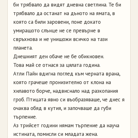
би трябвало да видят дневна светлина. Те би
трябвало да останат на дъното на ямата, в
която са били заровени, поне докато
умиращото слънце не се превърне в
свръхнова и не унищожи всичко на тази
планета.
Днешният ден обаче не бе обикновен.
Това май се отнася за цялата година.
Атли Пайн вдигна поглед към черната врана,
която грачеше пронизително от клона на
хилавото борче, надвиснало над разкопания
гроб. Птицата явно си въобразяваше, че днес я
очаква обяд в кутия, и започваше да губи
търпение.
Аз трийсет години нямам търпение да науча
истината, помисли си младата жена.