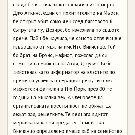
следа бе изстинала като хладилник в морга.
Джо Аткинс, един от похитителите на Мърси,
бе открит убит само ден след бягството й.
Съпругата му, Дезире, бе изчезнала по същото
време. Пайн бе научила, че самото отвличане е
извършено от мъж на имеИто Винченцо. Той
бе брат на Бруно, мафиот, пожелал да си
отмъсти на майката на Атли, Джулия. Тя бе
действала като информатор на властите по
време на успешна операция срещу няколко
мафиотски фамилии в Ню Йорк през 80-те
години на миналия век. А членовете на
организираната престъпност не обичат да
лежат зад решетките. Те веднага вдигат
мерника на всеки предател. Семейство
Винченцо определено имаше зъб на семейство