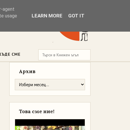
er-agent
LEARN MORE
GOT IT
ate usage
КЪДЕ СМЕ
Архив
Това сме ние!