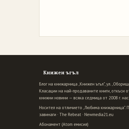
Книжен ъгъл
Блог на книжарница „Книжен ъгъл", ул. „Оборище
Класации на най-продаваните книги, откъси от
книжни новини — всяка седмица от 2008 г. нас
Носител на отличието „Любима книжарница". 
завинаги
·
The Rebeat
·
Newmedia21.eu
Абонамент (Atom емисия)