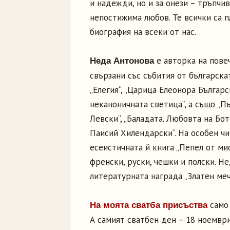
и надежди, но и за онези – тръпчи
непостижима любов. Те всички са п
биография на всеки от нас.
е авторка на пове
Неда Антонова
свързани със събития от българскат
„Елегия“, „Царица Елеонора Българс
неканоничната светица“, а също „П
Левски“, „Баладата. Любовта на Бот
Паисий Хилендарски“. На особен чи
есеистичната й книга „Пепел от ми
френски, руски, чешки и полски. Н
литературната награда „Златен меч
само 
На моята сватба присъства
А самият сватбен ден – 18 ноември