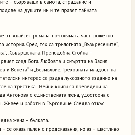
вите – съзряващи в самота, страдание и
лодове на душите ни и те правят тайната
че от двайсет романа, по-голямата част сюжетно
а история. Сред тях са трилогията „Възкресените“,
ка“, „Съвършената. Преподобна Стойна –
ървият след Бога. Любовта и смъртта на Васил
ев и Венета“ и „Безмълвие. Греховната младост на
тателски интерес се радва луксозното издание на
слеща тръстика“. Нейни книги са преведени на
еда Антонова е единствената жена, удостоена с
“. Живее и работи в Търговище. Следва откъс.
една жена – булката.
 – се оказа пълен с предсказания, но аз – щастливо