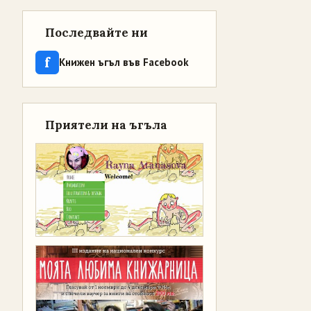
Последвайте ни
f
Книжен ъгъл във Facebook
Приятели на ъгъла