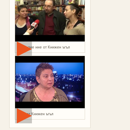
Това сме ние от Книжен ъгъл
Мая от Книжен ъгъл