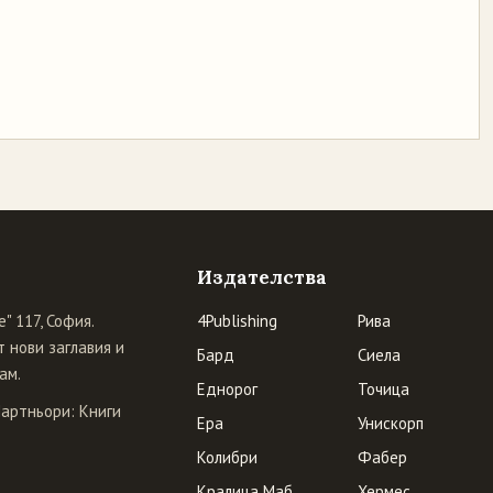
Издателства
" 117, София.
4Publishing
Рива
 нови заглавия и
Бард
Сиела
ам.
Еднорог
Точица
Партньори:
Книги
Ера
Унискорп
Колибри
Фабер
Кралица Маб
Хермес