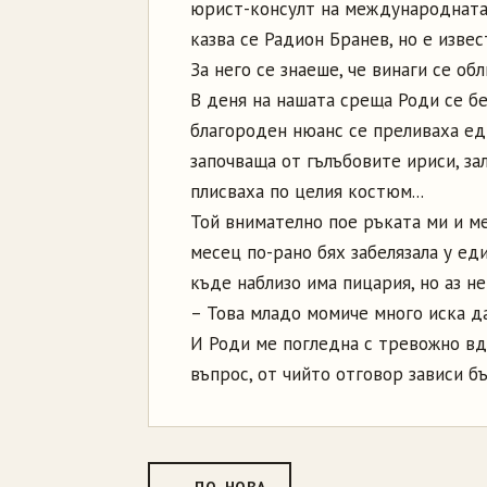
юрист-консулт на международната 
казва се Радион Бранев, но е извес
За него се знаеше, че винаги се об
В деня на нашата среща Роди се бе
благороден нюанс се преливаха еди
започваща от гълъбовите ириси, за
плисваха по целия костюм...
Той внимателно пое ръката ми и ме
месец по-рано бях забелязала у е
къде наблизо има пицария, но аз не
– Това младо момиче много иска да
И Роди ме погледна с тревожно вд
въпрос, от чийто отговор зависи бъ