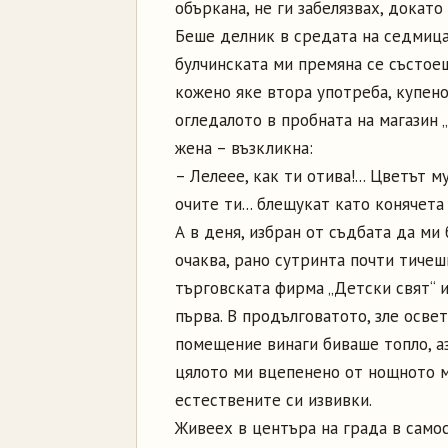
объркана, не ги забелязвах, докато
Беше делник в средата на седмица
булчинската ми премяна се състое
кожено яке втора употреба, купено
огледалото в пробната на магазин 
жена – възкликна:
– Лелеее, как ти отива!... Цветът 
очите ти... блещукат като конячета
А в деня, избран от съдбата да ми
очаква, рано сутринта почти тичеш
търговската фирма „Детски свят“ и
първа. В продълговатото, зле осве
помещение винаги биваше топло, аз
цялото ми вцепенено от нощното м
естествените си извивки.
Живеех в центъра на града в самос