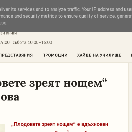
iver its services and to analyze traffic. Your IP address and us
ъл
mance and security metrics to ensure quality of service, gener
use.
ови книги
9:00 · събота 10:00–16:00
ПРЕДСТАВЯНИЯ
ПРОМОЦИИ
ХАЙДЕ НА УЧИЛИЩЕ
овете зреят нощем“
нова
„Плодовете зреят нощем“ е вдъхновен