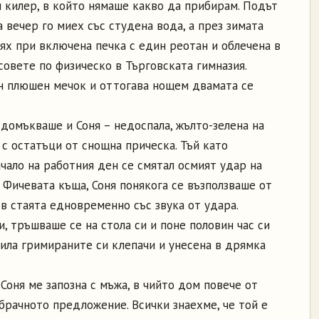
и килер, в който нямаше какво да прибирам. Подът
 вечер го миех със студена вода, а през зимата
ях при включена печка с един реотан и облечена в
асовете по физическо в Търговската гимназия.
н плюшен мечок и оттогава нощем двамата се
 домъкваше и Соня – недоспала, жълто-зелена на
 с остатъци от снощна прическа. Тъй като
ачало на работния ден се смятал осмият удар на
 Фичевата къща, Соня понякога се възползваше от
в стаята едновременно със звука от удара.
, тръшваше се на стола си и поне половин час си
рила гримираните си клепачи и унесена в дрямка
Соня ме запозна с мъжа, в чийто дом повече от
брачното предложение. Всички знаехме, че той е