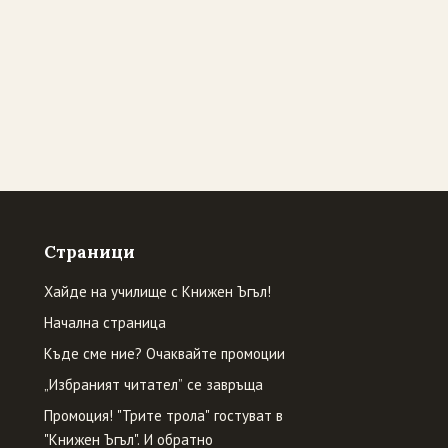
Страници
Хайде на училище с Книжен Ъгъл!
Начална страница
Къде сме ние? Очаквайте промоции
„Избраният читател” се завръща
Промоция! "Трите трола" гостуват в
"Книжен Ъгъл". И обратно