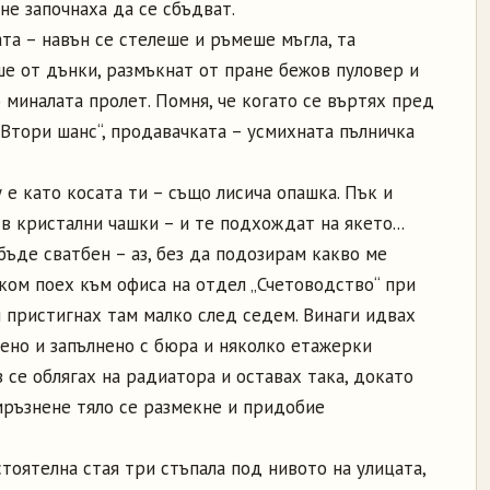
 не започнаха да се сбъдват.
та – навън се стелеше и ръмеше мъгла, та
ше от дънки, размъкнат от пране бежов пуловер и
 миналата пролет. Помня, че когато се въртях пред
„Втори шанс“, продавачката – усмихната пълничка
му е като косата ти – също лисича опашка. Пък и
 в кристални чашки – и те подхождат на якето...
 бъде сватбен – аз, без да подозирам какво ме
ком поех към офиса на отдел „Счетоводство“ при
 пристигнах там малко след седем. Винаги идвах
тено и запълнено с бюра и няколко етажерки
 се облягах на радиатора и оставах така, докато
ръзнене тяло се размекне и придобие
тоятелна стая три стъпала под нивото на улицата,