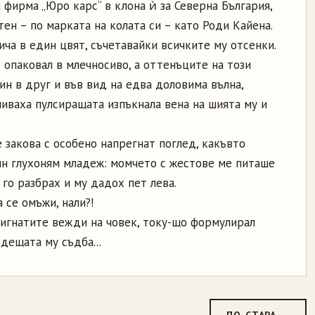
фирма „Юро карс“ в клона ѝ за Северна България,
тен – по марката на колата си – като Роди Кайена.
лича в един цвят, съчетавайки всичките му отсенки.
 опаковал в млечносиво, а оттенъците на този
н в друг и във вид на едва доловима вълна,
ливаха пулсиращата изпъкнала вена на шията му и
 закова с особено напрегнат поглед, какъвто
дин глухоням младеж: момчето с жестове ме питаше
 го разбрах и му дадох пет лева.
 се омъжи, нали?!
игнатите вежди на човек, току-що формулирал
дещата му съдба...