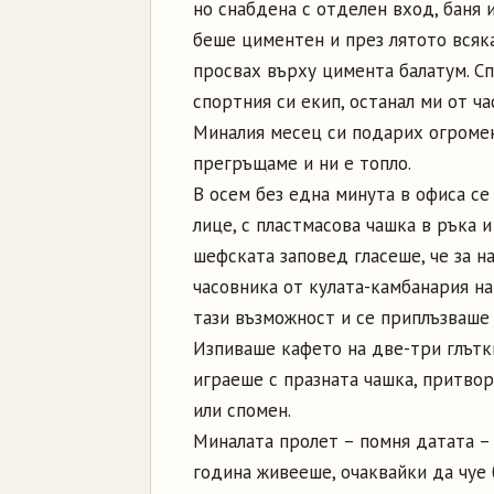
но снабдена с отделен вход, баня 
беше циментен и през лятото всяка
просвах върху цимента балатум. Сп
спортния си екип, останал ми от ч
Миналия месец си подарих огроме
прегръщаме и ни е топло.
В осем без една минута в офиса се
лице, с пластмасова чашка в ръка и
шефската заповед гласеше, че за н
часовника от кулата-камбанария на
тази възможност и се приплъзваше 
Изпиваше кафето на две-три глътки
играеше с празната чашка, притво
или спомен.
Миналата пролет – помня датата – 
година живееше, очаквайки да чуе 