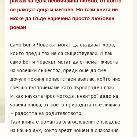
разказ за една необичайна любов, от която
се раждат деца и митове. Но тази книга не
може да бъде наречена просто любовен
роман
Само Бог и Човекът могат да създават хора,
които преди тях не са съществували. И пак
само Бог и Човекът могат да отнемат живота
на човешки същества, преди още да сме
дочули техния приветствен възглас, който ние
грешно възприемаме като първороден плач.
И как науката чрез метода „инвитро“ даде на
човека онова, от което природата го е лишила
– радостта на родителството...
Тази книга е роман за благословените плодове
на нашия дух, които зреят нощем в очаквания