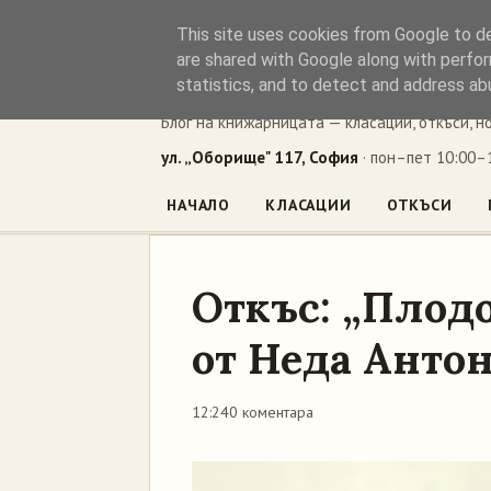
This site uses cookies from Google to del
Книжен ъг
are shared with Google along with perfor
statistics, and to detect and address ab
Блог на книжарницата — класации, откъси, н
ул. „Оборище" 117, София
· пон–пет 10:00–1
НАЧАЛО
КЛАСАЦИИ
ОТКЪСИ
Откъс: „Плод
от Неда Анто
12:24
0 коментара