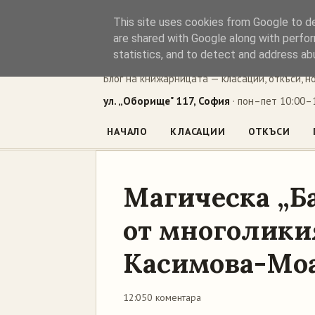
This site uses cookies from Google to del
Книжен ъг
are shared with Google along with perfor
statistics, and to detect and address ab
Блог на книжарницата — класации, откъси, н
ул. „Оборище" 117, София
· пон–пет 10:00–1
НАЧАЛО
КЛАСАЦИИ
ОТКЪСИ
Магическа „Б
от многолики
Касимова-Мо
12:05
0 коментара