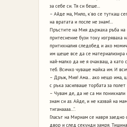
за себе си. Тя си беше...
– Айде ма, Мило, к’во се туткаш се
на вратата и после не знам!...
Пръстите на Мия държаха ръба на 
притеснение бузи току изгряваха н
притихналия следобед и ако моми
им щеше все да се материализира о
най-малко да не я очакваш, а като 
теб. Всичко чуваше майка им. И вси
– Дръж, Мия! Ама... ако нещо има, 
с ръка засилваше торбата за полет
– Чувам де, да не са ми поникнали 
знам си аз. Айде, и не казвай на мам
тиганаааа...“.
Гласът на Мириам се навря заедно 
двор и след секунди замря. Тишина