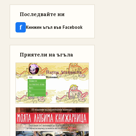
Последвайте ни
f
Книжен ъгъл във Facebook
Приятели на ъгъла