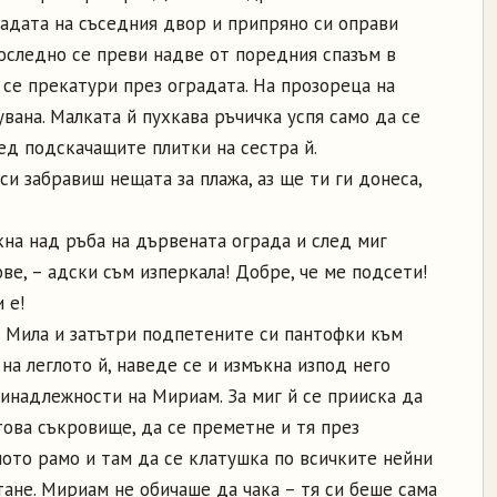
адата на съседния двор и припряно си оправи
последно се преви надве от поредния спазъм в
 се прекатури през оградата. На прозореца на
вана. Малката й пухкава ръчичка успя само да се
ед подскачащите плитки на сестра й.
си забравиш нещата за плажа, аз ще ти ги донеса,
икна над ръба на дървената ограда и след миг
ве, – адски съм изперкала! Добре, че ме подсети!
 е!
 си Мила и затътри подпетените си пантофки към
на леглото й, наведе се и измъкна изпод него
инадлежности на Мириам. За миг й се прииска да
това съкровище, да се преметне и тя през
ното рамо и там да се клатушка по всичките нейни
стане. Мириам не обичаше да чака – тя си беше сама