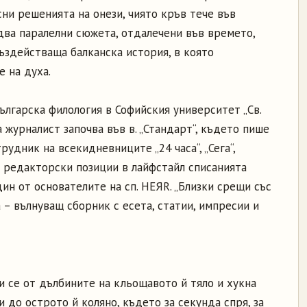
сни решенията на онези, чиято кръв тече във
 два паралелни сюжета, отдалечени във времето,
ъздействаща балканска история, в която
 на духа.
лгарска филология в Софийския университет „Св.
 журналист започва във в. „Стандарт“, където пише
трудник на всекидневниците „24 часа“, „Сега“,
и редакторски позиции в лайфстайл списанията
един от основателите на сп. НЕЯR. „Близки срещи със
а – вълнуващ сборник с есета, статии, импресии и
зи се от дълбините на кльощавото й тяло и хукна
 до острото й коляно, където за секунда спря, за