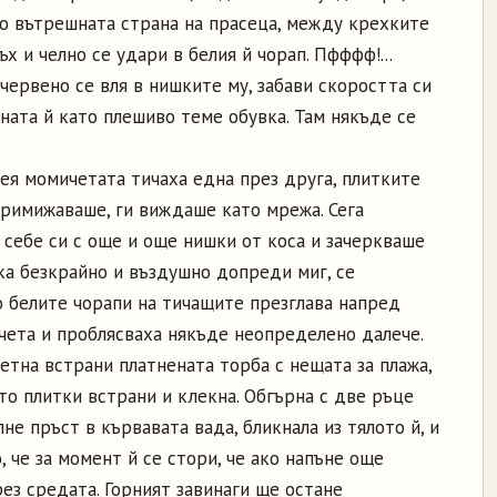
по вътрешната страна на прасеца, между крехките
 и челно се удари в белия й чорап. Пфффф!...
червено се вля в нишките му, забави скоростта си
ната й като плешиво теме обувка. Там някъде се
ея момичетата тичаха една през друга, плитките
примижаваше, ги виждаше като мрежа. Сега
 себе си с още и още нишки от коса и зачеркваше
ка безкрайно и въздушно допреди миг, се
о белите чорапи на тичащите презглава напред
йчета и проблясваха някъде неопределено далече.
метна встрани платнената торба с нещата за плажа,
то плитки встрани и клекна. Обгърна с две ръце
не пръст в кървавата вада, бликнала из тялото й, и
о, че за момент й се стори, че ако напъне още
рез средата. Горният завинаги ще остане