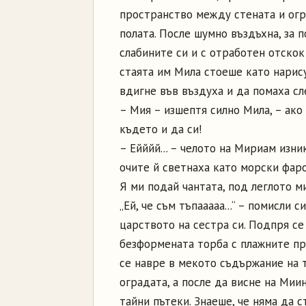
пространство между стената и огр
полата. После шумно въздъхна, за 
слабините си и с отработен отскок
стаята им Мила стоеше като нарису
вдигне във въздуха и да помаха сл
– Мия – изшептя силно Мила, – ако 
където и да си!
– Ейййй... – челото на Мириам изн
очите й светнаха като морски фаро
Я ми подай чантата, под леглото ми
„Ей, че съм тъпааааа...“ – помисли
царството на сестра си. Подпря се 
безформената торба с плажните пр
се навре в мекото съдържание на 
оградата, а после да висне на Мии
тайни пътеки. Знаеше, че няма да 