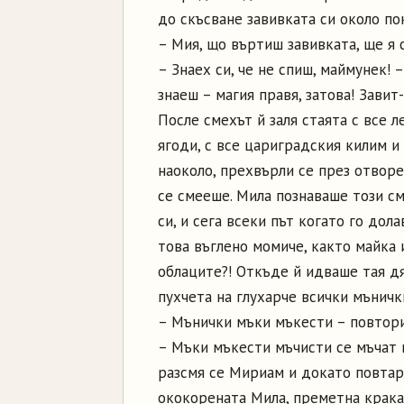
до скъсване завивката си около по
– Мия, що въртиш завивката, ще я с
– Знаех си, че не спиш, маймунек! 
знаеш – магия правя, затова! Завит
После смехът й заля стаята с все л
ягоди, с все цариградския килим и
наоколо, прехвърли се през отворе
се смееше. Мила познаваше този см
си, и сега всеки път когато го дол
това въглено момиче, както майка 
облаците?! Откъде й идваше тая д
пухчета на глухарче всички мъничк
– Мънички мъки мъкести – повтори 
– Мъки мъкести мъчисти се мъчат 
разсмя се Мириам и докато повта
ококорената Мила, преметна крака