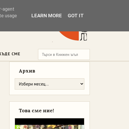
er-agent
LEARN MORE
GOT IT
ate usage
КЪДЕ СМЕ
Архив
Това сме ние!