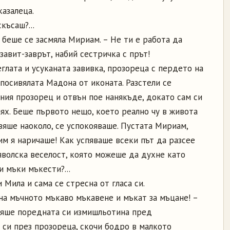
казалеца.
късаш?...
– беше се засмяла Мириам. – Не ти е работа да
-завит-заврът, набий сестричка с прът!
еглата и усуканата завивка, прозореца с пердето на
 посивялата Мадона от иконата. Разстели се
ния прозорец и отвън пое нанякъде, докато сам си
ях. Беше първото нещо, което реално чу в живота
авяше наоколо, се успокояваше. Пустата Мириам,
им я наричаше! Как успяваше всеки път да разсее
яволска веселост, която можеше да духне като
и мъки мъкести?...
Мила и сама се стресна от гласа си.
на мъчното мъкаво мъкавене и мъкат за мъцане! –
ряше поредната си измишльотина пред
 си през прозореца, скочи бодро в малкото