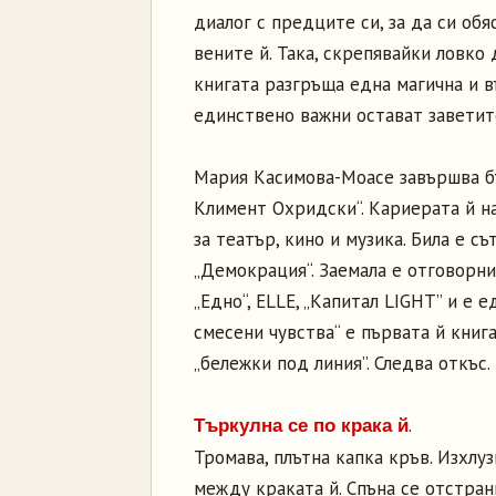
диалог с предците си, за да си обя
вените й. Така, скрепявайки ловко
книгата разгръща една магична и в
единствено важни остават заветите
Мария Касимова-Моасе завършва бъ
Климент Охридски“. Кариерата й на
за театър, кино и музика. Била е съ
„Демокрация“. Заемала е отговорн
„Едно“, ELLE, „Капитал LIGHT” и е 
смесени чувства“ е първата й книг
„бележки под линия”. Следва откъс.
.
Търкулна се по крака й
Тромава, плътна капка кръв. Изхлу
между краката й. Спъна се отстрани