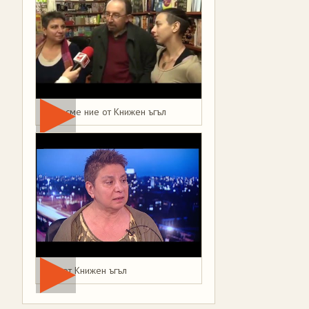
Това сме ние от Книжен ъгъл
Мая от Книжен ъгъл