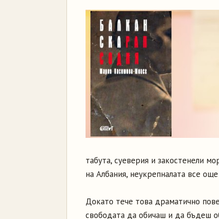
табута, суеверия и закостенели м
на Албания, неукрепналата все ощ
Докато тече това драматично повес
свободата да обичаш и да бъдеш о