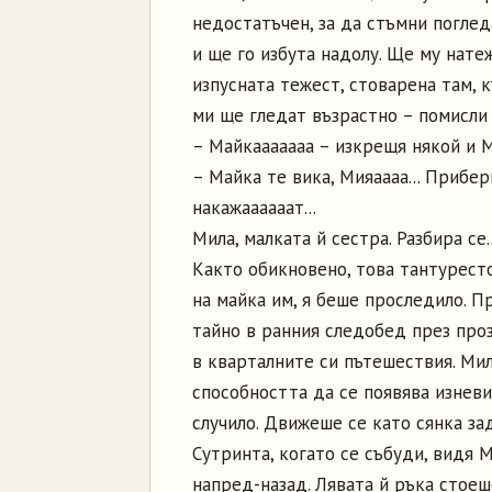
недостатъчен, за да стъмни поглед
и ще го избута надолу. Ще му натеж
изпусната тежест, стоварена там, к
ми ще гледат възрастно – помисли с
– Майкааааааа – изкрещя някой и 
– Майка те вика, Мияаааа... Прибер
накажаааааат...
Мила, малката й сестра. Разбира се..
Както обикновено, това тантурест
на майка им, я беше проследило. П
тайно в ранния следобед през проз
в кварталните си пътешествия. Ми
способността да се появява изневи
случило. Движеше се като сянка за
Сутринта, когато се събуди, видя 
напред-назад. Лявата й ръка стоеш