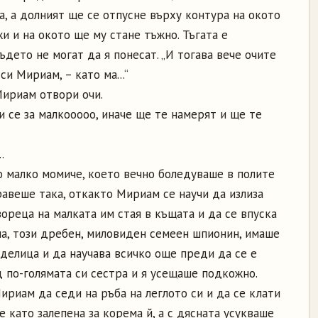
а, а долният ще се отпусне върху контура на окото
и и на окото ще му стане тъжно. Тъгата е
ъдето не могат да я понесат. „И тогава вече очите
и Мириам, – като ма...“
Мириам отвори очи.
и се за малкооооо, иначе ще те намерят и ще те
.
о малко момиче, което вечно боледуваше в полите
равеше така, откакто Мириам се научи да излиза
ореца на малката им стая в къщата и да се впуска
ла, този дребен, миловиден семеен шпионин, имаше
делица и да научава всичко още преди да се е
д по-голямата си сестра и я усещаше подкожно.
Мириам да седи на ръба на леглото си и да се клати
е като залепена за корема й, а с дясната усукваше