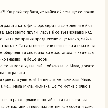
га?! Хвърляй торбата, че майка ей сега ще се появи
оградата като фина бродерия, а зачервените й от
ад дървените пръти. Гласът й се възвисяваше над
чешката разправия продължеше още малко, майка
тнякъде. Тя ги можеше тези неща – да я няма и ни
се обърнеш, тя спокойно да е застанала някъде зад
чко знаеше. Тя беше дори...
ще те намеря, чуваш ли? – обясняваше Мила, докато
 над оградата.
дървета в ушите, я! Ти винаги ме намираш, Миле,
а, че... „мила Мила, милиана, ще те метна с олио в
с нея в разхвърляните потайности на съседния
та се настани отново над летния следобед и само