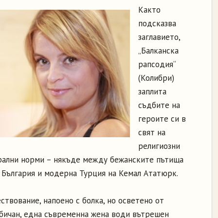
Както
подсказва
заглавието,
„Балканска
рапсодия“
(Колибри)
заплита
съдбите на
героите си в
свят на
религиозни
орални норми – някъде между бежанските пътища
е България и модерна Турция на Кемал Ататюрк.
твование, напоено с болка, но осветено от
бичан, една съвременна жена води вътрешен