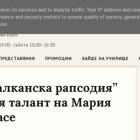
iver its services and to analyze traffic. Your IP address and us
ъл
mance and security metrics to ensure quality of service, gener
use.
ови книги
9:00 · събота 10:00–16:00
ПРЕДСТАВЯНИЯ
ПРОМОЦИИ
ХАЙДЕ НА УЧИЛИЩЕ
алканска рапсодия”
я талант на Мария
асе