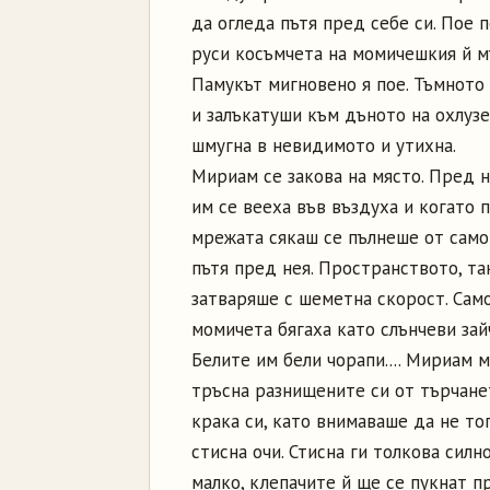
да огледа пътя пред себе си. Пое 
руси косъмчета на момичешкия й мъх
Памукът мигновено я пое. Тъмното 
и залъкатуши към дъното на охлузе
шмугна в невидимото и утихна.
Мириам се закова на място. Пред н
им се вееха във въздуха и когато 
мрежата сякаш се пълнеше от само
пътя пред нея. Пространството, та
затваряше с шеметна скорост. Сам
момичета бягаха като слънчеви за
Белите им бели чорапи.... Мириам 
тръсна разнищените си от търчане
крака си, като внимаваше да не топ
стисна очи. Стисна ги толкова силн
малко, клепачите й ще се пукнат п