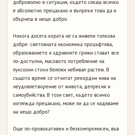
доброволно в ситуация, където сякаш всичко
е абсолютно прецакано и въпреки това да я
обърнеш в нещо добро.
Никога досега хората не са живели толкова
добре: световната икономика процъфтява,
образованието и здравните грижи стават все
по-достъпни, масовото потребление на
луксозни стоки бележи небивал растеж. В
същото време се отчитат рекордни нива на
неудовлетворение от живота, депресия и
самоубийства. В този свят, където всичко
изглежда прецакано, може ли да се надяваме
на нещо добро?
Още по-провокативен и безкомпромисен, във