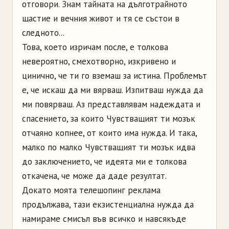
отговори. Знам тайната на дълготрайното
щастие и вечния живот и тя се състои в
следното...
Това, което изричам после, е толкова
невероятно, смехотворно, изкривено и
цинично, че ти го вземаш за истина. Проблемът
е, че искаш да ми вярваш. Изпитваш нужда да
ми повярваш. Аз представлявам надеждата и
спасението, за които Чувстващият ти мозък
отчаяно копнее, от които има нужда. И така,
малко по малко Чувстващият ти мозък идва
до заключението, че идеята ми е толкова
откачена, че може да даде резултат.
Докато моята телешопинг реклама
продължава, тази екзистенциална нужда да
намираме смисъл във всичко и навсякъде