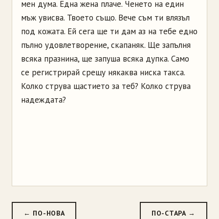
мен дума. Една жена плаче. Ченето на един
мъж увисва. Твоето също. Вече съм ти влязъл
под кожата. Ей сега ще ти дам аз на тебе едно
пълно удовлетворение, скапаняк. Ще запълня
всяка празнина, ще запуша всяка дупка. Само
се регистрирай срещу някаква ниска такса.
Колко струва щастието за теб? Колко струва
надеждата?
← ПО-НОВА
ПО-СТАРА →