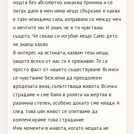
нощта без абсолютно никаква причина и се
питах дали в мен няма нещо сбъркано и каква
е тази невидима сила, изправила се между мен
и мечтите ми. И знам, че и ти чувстваш
същото. Че сякаш си изгубил нещо. Само дето
не знаеш какво.
В интерес на истината, казвам тези неща,
защото всеки от нас ги е преживял. Те са
просто факт от нашето съществуване. Всички
се чувстваме безсилни да преодолеем
вродената вина, съпътстваща живота. Всички
страдаме и сме били в ролята на жертва в
различна степен, особено докато сме млади. А
след това цял живот се опитваме да
компенсираме това страдание.
Има моменти в живота, когато нещата не