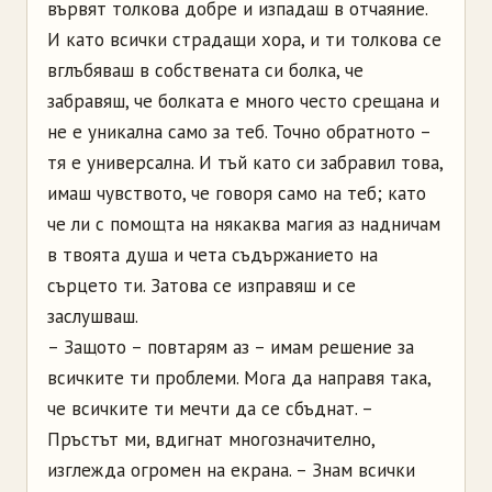
вървят толкова добре и изпадаш в отчаяние.
И като всички страдащи хора, и ти толкова се
вглъбяваш в собствената си болка, че
забравяш, че болката е много често срещана и
не е уникална само за теб. Точно обратното –
тя е универсална. И тъй като си забравил това,
имаш чувството, че говоря само на теб; като
че ли с помощта на някаква магия аз надничам
в твоята душа и чета съдържанието на
сърцето ти. Затова се изправяш и се
заслушваш.
– Защото – повтарям аз – имам решение за
всичките ти проблеми. Мога да направя така,
че всичките ти мечти да се сбъднат. –
Пръстът ми, вдигнат многозначително,
изглежда огромен на екрана. – Знам всички