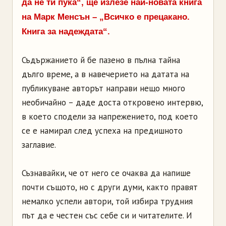
да не ти пука“, ще излезе най-новата книга
на Марк Менсън – „Всичко е прецакано.
Книга за надеждата“.
Съдържанието й бе пазено в пълна тайна
дълго време, а в навечерието на датата на
публикуване авторът направи нещо много
необичайно – даде доста откровено интервю,
в което сподели за напрежението, под което
се е намирал след успеха на предишното
заглавие.
Съзнавайки, че от него се очаква да напише
почти същото, но с други думи, както правят
немалко успели автори, той избира трудния
път да е честен със себе си и читателите. И