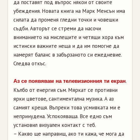
да поставят под въпрос някои от своите
убеждения. Новата книга на Марк Менсън има
силата да променя гледни точки и човешки
съдби. Авторът се стреми да насочи
вниманието на мислещите и четящи хора към
истински важните неща и да им помогне да
намерят баланс в забързаното си ежедневие.
Следва откъс.
.
Аз се появявам на телевизионния ти екран
Кълбо от енергия съм. Мяркат се противни
ярки цветове, сантиментална музика. А аз
самият крещя. Въпреки това усмивката ми е
непринудена. Успокояваща. Все едно съм
установил визуален контакт с теб.
– Какво ще направиш, ако ти кажа, че мога да