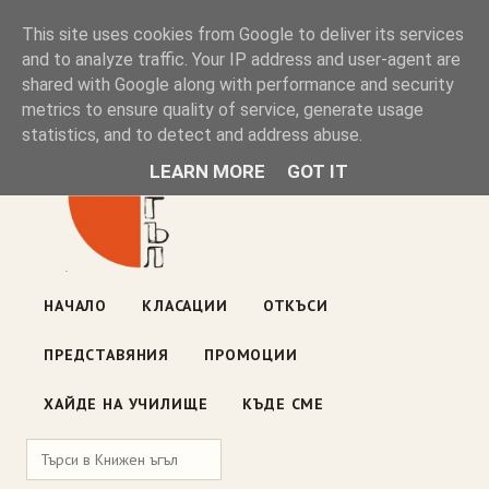
Книжен ъгъл
This site uses cookies from Google to deliver its services
and to analyze traffic. Your IP address and user-agent are
shared with Google along with performance and security
Блог на книжарницата — класации, откъси, нови книги
metrics to ensure quality of service, generate usage
ул. „Оборище" 117, София
· пон–пет 10:00–19:00 ·
statistics, and to detect and address abuse.
събота 10:00–16:00
LEARN MORE
GOT IT
НАЧАЛО
КЛАСАЦИИ
ОТКЪСИ
ПРЕДСТАВЯНИЯ
ПРОМОЦИИ
ХАЙДЕ НА УЧИЛИЩЕ
КЪДЕ СМЕ