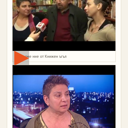
Това сме ние от Книжен ъгъл