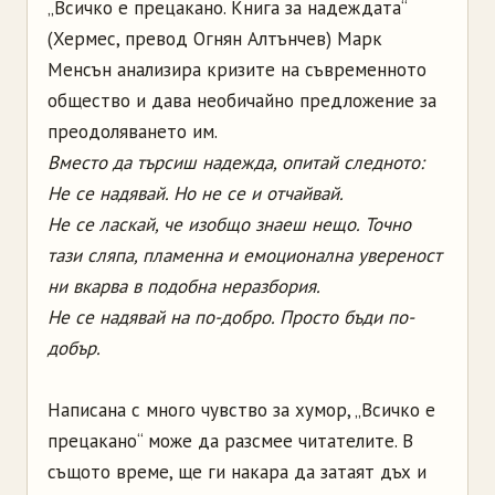
„Всичко е прецакано. Книга за надеждата“
(Хермес, превод Огнян Алтънчев) Марк
Менсън анализира кризите на съвременното
общество и дава необичайно предложение за
преодоляването им.
Вместо да търсиш надежда, опитай следното:
Не се надявай. Но не се и отчайвай.
Не се ласкай, че изобщо знаеш нещо. Точно
тази сляпа, пламенна и емоционална увереност
ни вкарва в подобна неразбория.
Не се надявай на по-добро. Просто бъди по-
добър.
Написана с много чувство за хумор, „Всичко е
прецакано“ може да разсмее читателите. В
същото време, ще ги накара да затаят дъх и