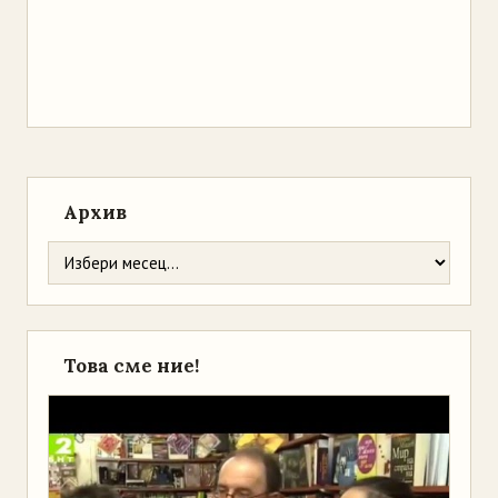
Архив
Това сме ние!