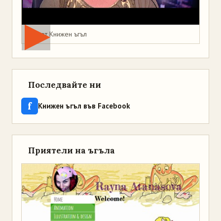
Мая от Книжен ъгъл
Последвайте ни
f
Книжен ъгъл във Facebook
Приятели на ъгъла