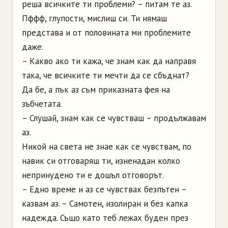
реша всичките ти проблеми? – питам те аз.
Пффф, глупости, мислиш си. Ти нямаш
представа и от половината ми проблемите
даже.
– Какво ако ти кажа, че знам как да направя
така, че всичките ти мечти да се сбъднат?
Да бе, а пък аз съм приказната фея на
зъбчетата.
– Слушай, знам как се чувстваш – продължавам
аз.
Никой на света не знае как се чувствам, по
навик си отговаряш ти, изненадан колко
непринудено ти е дошъл отговорът.
– Едно време и аз се чувствах безпътен –
казвам аз. – Самотен, изолиран и без капка
надежда. Също като теб лежах буден през