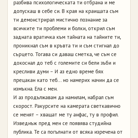
разбива психологическата ти отбрана и ме
допускаш в себе си. В края на краищата съм
ти демонстрирал мистично познание за
всичките ти проблеми и болки, открил съм
задната вратичка към тайната на тайните ти,
проникнал съм в кръвта ти и съм стигнал до
сърцето. Тогава си даваш сметка, че съм се
докоснал до теб с големите си бели зъби и
кресливи думи – И аз едно време бях
прецакан като теб… но намерих начин да се
измъкна. Ела с мен.
И аз продължавам да намилам, набрал съм
скорост. Ракурсите на камерата светкавично
се менят – хващат ме ту анфас, ту в профил.
Изведнъж пред мен се появява студийна
публика. Те са погълнати от всяка изречена от