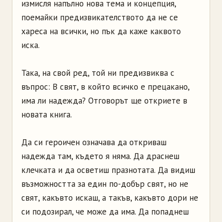
измисля напълно нова тема и концепция,
поемайки предизвикателството да не се
хареса на всички, но пък да каже каквото
иска.
Така, на свой ред, той ни предизвиква с
въпрос: В свят, в който всичко е прецакано,
има ли надежда? Отговорът ще откриете в
новата книга.
Да си героичен означава да откриваш
надежда там, където я няма. Да драснеш
клечката и да осветиш празнотата. Да видиш
възможността за един по-добър свят, но не
свят, какъвто искаш, а такъв, какъвто дори не
си подозирал, че може да има. Да попаднеш