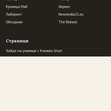
Кралица Маб
Хермес
Лабиринт
Newmedia21.eu
Обсидиан
The Rebeat
Страници
Хайде на училище с Книжен Ъгъл!
Начална страница
Къде сме ние? Очаквайте промоции
„Избраният читател” се завръща
Промоция! "Трите трола" гостуват в "Книжен Ъгъл". И
обратно
© Книжен ъгъл · ул. „Оборище" 117, София
Предоставено от Blogger