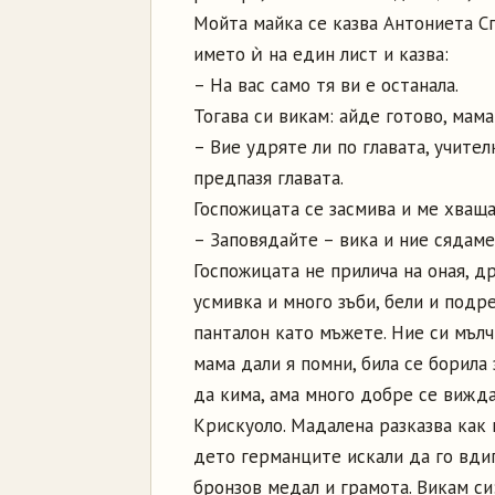
Мойта майка се казва Антониета Сп
името ѝ на един лист и казва:
– На вас само тя ви е останала.
Тогава си викам: айде готово, мама
– Вие удряте ли по главата, учител
предпазя главата.
Госпожицата се засмива и ме хваща 
– Заповядайте – вика и ние сядаме
Госпожицата не прилича на оная, др
усмивка и много зъби, бели и подр
панталон като мъжете. Ние си мълч
мама дали я помни, била се борила
да кима, ама много добре се вижда
Крискуоло. Мадалена разказва как 
дето германците искали да го вдиг
бронзов медал и грамота. Викам си