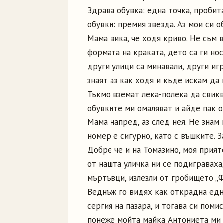
Здрава обувка: една точка, пробита
обувки: премия звезда. Аз мои си о
Мама вика, че ходя криво. Не съм в
формата на краката, дето са ги нос
други улици са минавали, други игр
знаят аз как ходя и къде искам да 
Тъкмо вземат лека-полека да свикв
обувките ми омаляват и айде пак о
Мама напред, аз след нея. Не знам 
номер е сигурно, като с въшките. З
Добре че и на Томазино, моя прият
от нашта уличка ни се подиграваха,
мъртъвци, излезли от гробището „Ф
Веднъж го видях как открадна едн
сергия на пазара, и тогава си поми
понеже мойта майка Антониета ми е