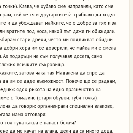
 точки). Казва, че хубаво сме направили, като сме
 срам, тъй че тя и другарките ѝ трябвало да ходят
те и да убеждават майките, че е добре за тях и за
ли вратите под носа, някой път даже ги обиждали.
 събирам стари дрехи, често ми подвикват обидни
на добри хора им се доверили, че майка ми е смела
. Аз подаръци не съм получавал досега, само
 сложих всичките съкровища.
азките, затова чака тая Мадалена да спре да
ва да им се даде възможност. Повече ще се радвам,
 Веднъж ядох рикота на едно празненство на
ме с Томазино (стари обувки: губя точка).
лена да говори: организирали специални влакове,
огава мама отговаря:
о тоя тука каква е напаст божия?
ене да ме качат на влака, щели да са много деца.