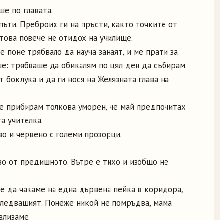
ше по главата.
пъти. Преброих ги на пръсти, както точките от
атова повече не отидох на училище.
че поне трябвало да науча занаят, и ме прати за
ше: трябваше да обикалям по цял ден да събирам
 боклука и да ги нося на Желязната глава на
се прибирам толкова уморен, че май предпочитах
а учителка.
о и червено с големи прозорци.
во от предишното. Вътре е тихо и изобщо не
е да чакаме на една дървена пейка в коридора,
 следващият. Понеже никой не помръдва, мама
влизаме.