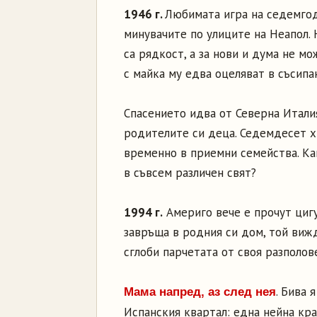
1946 г.
Любимата игра на седемгод
минувачите по улиците на Неапол. 
са рядкост, а за нови и дума не мо
с майка му едва оцеляват в съсипа
Спасението идва от Северна Италия
родителите си деца. Седемдесет х
временно в приемни семейства. Как
в съвсем различен свят?
1994 г.
Америго вече е прочут цигул
завръща в родния си дом, той вижд
сглоби парчетата от своя разполове
. Бива 
Мама напред, аз след нея
Испанския квартал: една нейна кра