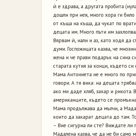
ѝ е здрава, а другата пробита (нула
дошли при нея, много хора ги било
от къща на къща, да чукат по врати
децата им. Много пъти им захлопва
Вярвам ѝ, нали и аз, като ходя да
думи. Госпожицата казва, че мнози
жена и че прави подарък на сина си
старата кутия за конци, където си
Мама Антониета не е много по прик
говори. А тя вика: на децата тряб
ако ми даде хляб, захар и рикота.
американците, където се промъкнах
Мама продължава да мълчи, а Мада
които да закарат децата до там. Т
– Вие сигурна ли сте? Виждате ли г
Мадалена казва, че да не би само м