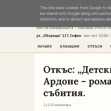
This site uses cookies from Google to del
Книжен ъг
are shared with Google along with perfor
statistics, and to detect and address ab
Блог на книжарницата — класации, откъси, н
ул. „Оборище" 117, София
· пон–пет 10:00–1
НАЧАЛО
КЛАСАЦИИ
ОТКЪСИ
Откъс: „Детск
Ардоне – ром
събития.
21:22
0 коментара