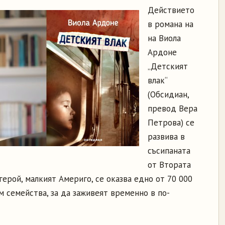
Действието
в романа на
на Виола
Ардоне
„Детският
влак“
(Обсидиан,
превод Вера
Петрова) се
развива в
съсипаната
от Втората
герой, малкият Америго, се оказва едно от 70 000
 семейства, за да заживеят временно в по-