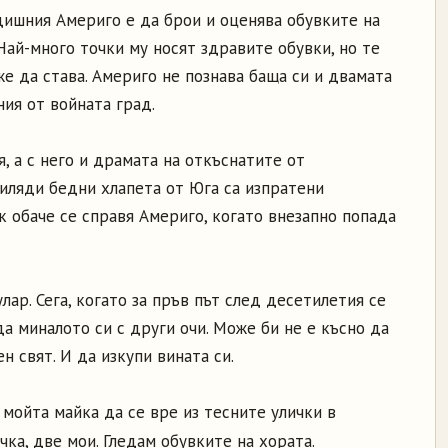
ишния Америго е да брои и оценява обувките на
Най-много точки му носят здравите обувки, но те
же да става. Америго не познава баща си и двамата
ния от войната град.
, а с него и драмата на откъснатите от
иляди бедни хлапета от Юга са изпратени
 обаче се справя Америго, когато внезапно попада
ар. Сега, когато за пръв път след десетилетия се
а миналото си с други очи. Може би не е късно да
н свят. И да изкупи вината си.
я мойта майка да се вре из тесните улички в
чка, две мои. Гледам обувките на хората.