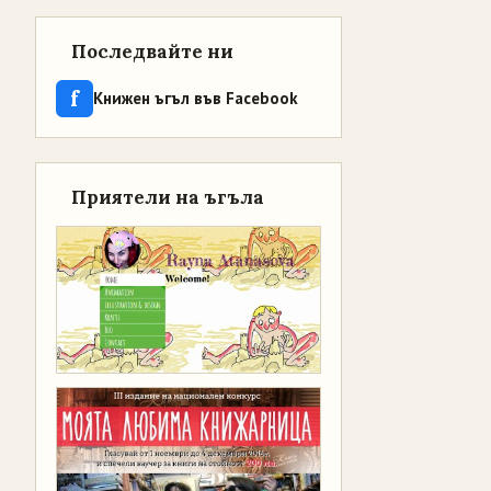
Последвайте ни
f
Книжен ъгъл във Facebook
Приятели на ъгъла