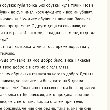
 обувка: губя точка. Без обувки: нула точки. Нови
бувки не съм имал, нося чуждите и все ми убиват.
иновен аз. Чуждите обувки са виновни. Заели са
или преди мене. С други деца са свикнали, по
и са играли. И като ми се паднат на мене, отде да
ида?
ат, то пък краката ми в това време порастват,
тначало.
къде отиваме, за мое добро било, вика. Някакъв
а твое добро е и ето ме с гола глава.
ел, му обръснаха главата за негово добро. Децата
 викаха, че главите ни били като на 9 двама
онтанеле“. Томазино отначало не ми беше приятел.
а ябълка от Беловласия, дето продава плодове на
слих, че с него няма как да станем приятели,
 обяснила, че ние сме бедни, така е, ама не сме