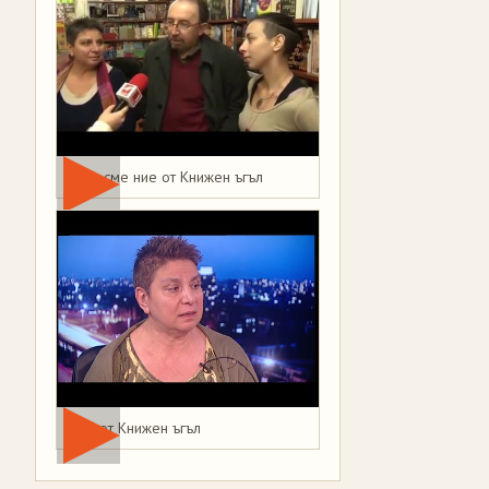
Това сме ние от Книжен ъгъл
Мая от Книжен ъгъл