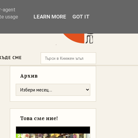
er-agent
LEARN MORE
GOT IT
ate usage
КЪДЕ СМЕ
Архив
Това сме ние!