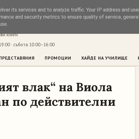
iver its services and to analyze traffic. Your IP address and us
ъл
mance and security metrics to ensure quality of service, gener
use.
ови книги
9:00 · събота 10:00–16:00
ПРЕДСТАВЯНИЯ
ПРОМОЦИИ
ХАЙДЕ НА УЧИЛИЩЕ
ият влак“ на Виола
ан по действителни