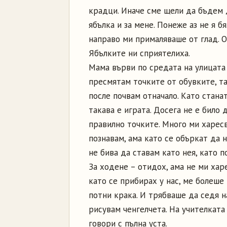
крадци. Иначе сме щели да бъдем 
ябълка и за мене. Понеже аз не я б
направо ми прималяваше от глад. О
Ябълките ни сприятелиха.
Мама върви по средата на улицата 
пресмятам точките от обувките, та
после почвам отначало. Като стана
такава е играта. Досега не е било 
правилно точките. Много ми харесва
познавам, ама като се объркат да 
не бива да ставам като нея, като п
За ходене – отидох, ама не ми хар
като се прибирах у нас, ме болеше
потни крака. И трябваше да седя н
рисувам ченгелчета. На учителкат
говори с пълна уста.