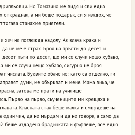
дрипльовци. Но Томазино ме видя и сви една
ях откраднал, а ми беше подарък, си я изядох, че
ттогава станахме приятели.
и хич не поглежда надолу. Аз влача крака и
 да не ме е страх. Броя на пръсти до десет и
т десет пъти по десет, ще ми се случи нещо хубаво,
да ми се случи нещо хубаво, сигурно не броя
т числата. Буквите обаче не: като са отделно, ги
направят думи, ме объркват и мене. Мама вика, че
орасна, затова ме прати на училище.
еса. Първо на първо, съучениците ми крещяха и
 главата. Класната стая беше малка и смърдеше на
а един чин, да не мърдам и да не говоря, а само да
а ѝ беше издадена брадичката и фъфлеше, все едно