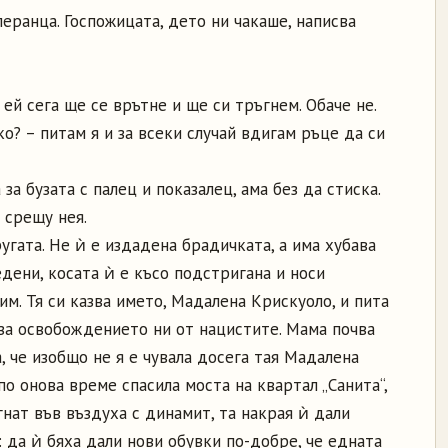
еранца. Госпожицата, дето ни чакаше, написва
 ей сега ще се врътне и ще си тръгнем. Обаче не.
ко? – питам я и за всеки случай вдигам ръце да си
за бузата с палец и показалец, ама без да стиска.
 срещу нея.
угата. Не ѝ е издадена брадичката, а има хубава
едени, косата ѝ е късо подстригана и носи
им. Тя си казва името, Мадалена Крискуоло, и пита
 за освобождението ни от нацистите. Мама почва
, че изобщо не я е чувала досега тая Мадалена
по онова време спасила моста на квартал „Санита“,
нат във въздуха с динамит, та накрая ѝ дали
: да ѝ бяха дали нови обувки по-добре, че едната