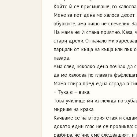
Който ѝ се присмиваше, го халосва
Мене за пет дена ме халоса десет 
обувките, ама нищо не спечелих. З
На мама не ѝ стана приятно. Каза, 
стари дрехи. Отначало ми харесва
парцали от къща на къща или пък от
пазара.
Ама след няколко дена почнах да 
да ме халосва по главата фъфлещат
Мама спира пред една сграда в сив
– Тука е – вика.
Това училище ми изглежда по-хуба
мирише на крака.
Качваме се на втория етаж и сядам
докато един глас не се провиква:
разбира, че ние сме следващият, и 