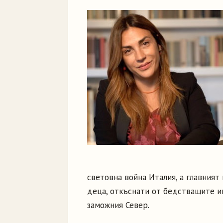
световна война Италия, а главният 
деца, откъснати от бедстващите им
заможния Север.